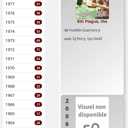
1977
51
1976
39
8th Plague, the
1975
30
de
Franklin Guerrero Jr
1974
53
avec
DJ Perry
,
Syn DeVil
1973
69
1972
71
1971
54
1970
38
1969
21
1968
22
1967
29
2006
1966
17
1965
17
1964
28