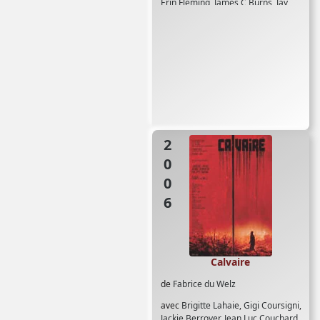
Erin Fleming
,
James C Burns
,
Jay
Costelo
,
Kim Rowe
,
Laila Dagher
,
Peter Berube
,
Sean Will
,
Sherwood
Scott
2006
Calvaire
de
Fabrice du Welz
avec
Brigitte Lahaie
,
Gigi Coursigni
,
Jackie Berroyer
,
Jean Luc Couchard
,