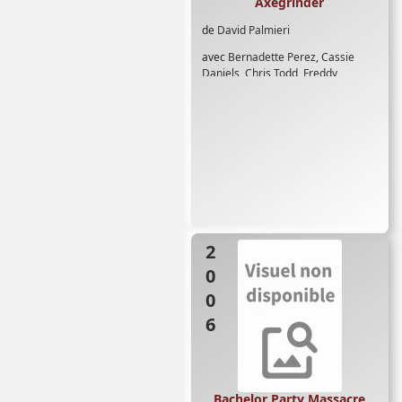
Axegrinder
de
David Palmieri
avec
Bernadette Perez
,
Cassie
Daniels
,
Chris Todd
,
Freddy
Morales
,
J P Edwards
,
Jed Rowen
,
Jennifer Peo
2006
Bachelor Party Massacre