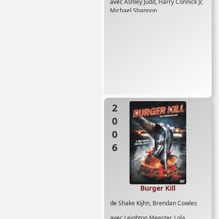
avec
Ashley Judd
,
Harry Connick Jr
,
Michael Shannon
2006
Burger Kill
de
Shake Kijhn
,
Brendan Cowles
avec
Leighton Meester
,
Lola