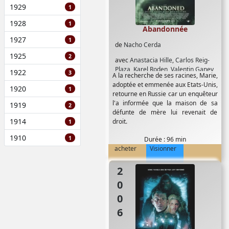
1929
1
1928
1
Abandonnée
1927
1
de
Nacho Cerda
1925
2
avec
Anastacia Hille
,
Carlos Reig-
Plaza
,
Karel Roden
,
Valentin Ganev
1922
3
A la recherche de ses racines, Marie,
adoptée et emmenée aux Etats-Unis,
1920
1
retourne en Russie car un enquêteur
l'a informée que la maison de sa
1919
2
défunte de mère lui revenait de
1914
droit.
1
1910
1
Durée : 96 min
acheter
Visionner
2006