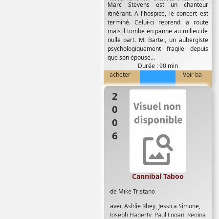
Marc Stevens est un chanteur
Joe Prestia
,
Laurent Luca
,
Philippe
itinérant. A l'hospice, le concert est
Nahon
terminé. Celui-ci reprend la route
mais il tombe en panne au milieu de
nulle part. M. Bartel, un aubergiste
psychologiquement fragile depuis
que son épouse...
Durée : 90 min
acheter
Voir ba
2006
Cannibal Taboo
de
Mike Tristano
avec
Ashlie Rhey
,
Jessica Simone
,
Joseph Hagerty
,
Paul Logan
,
Regina