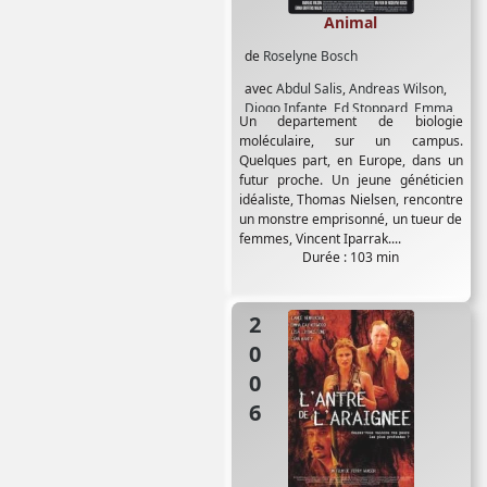
Animal
de
Roselyne Bosch
avec
Abdul Salis
,
Andreas Wilson
,
Diogo Infante
,
Ed Stoppard
,
Emma
Un departement de biologie
Griffiths Malin
moléculaire, sur un campus.
Quelques part, en Europe, dans un
futur proche. Un jeune généticien
idéaliste, Thomas Nielsen, rencontre
un monstre emprisonné, un tueur de
femmes, Vincent Iparrak....
Durée : 103 min
2006