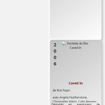
Russell
,
Scott Carson
2006
Caved In
de
Rick Pepin
avec
Angela Featherstone
,
Christopher Atkins
,
Colm Meaney
Déguisés en aventuriers de