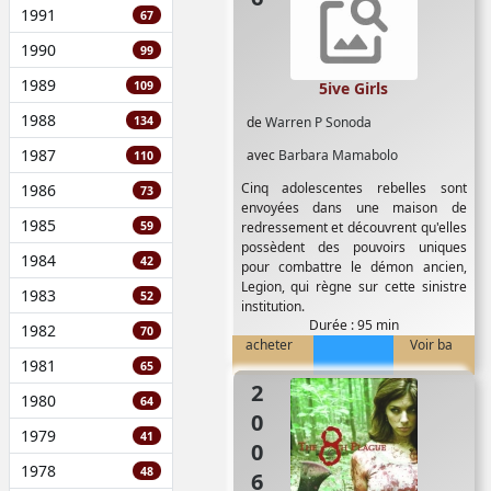
Windle
,
Nathaniel Lees
,
Patrick
1991
67
Kake
,
Peter Feeney
,
Pua Magasiva
,
Rachel Maitland-Smith
,
Sam La
1990
99
Hood
,
Scott Taylor
,
Thomas
1989
Newman
,
Tim McLachlan
109
5ive Girls
1988
134
de
Warren P Sonoda
1987
avec
Barbara Mamabolo
110
Cinq adolescentes rebelles sont
1986
73
envoyées dans une maison de
1985
59
redressement et découvrent qu'elles
possèdent des pouvoirs uniques
1984
42
pour combattre le démon ancien,
Legion, qui règne sur cette sinistre
1983
52
institution.
Durée : 95 min
1982
70
acheter
Voir ba
1981
65
2006
1980
64
1979
41
1978
48