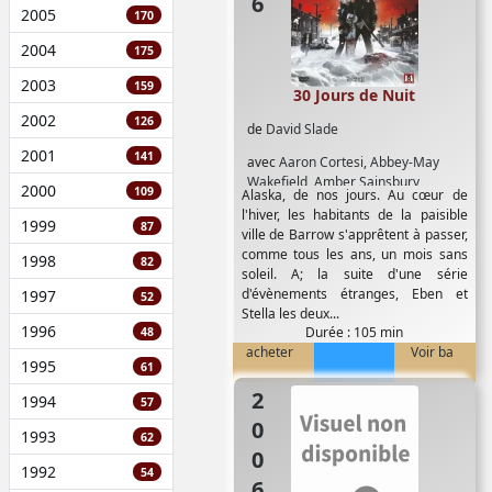
2005
170
2004
175
2003
159
30 Jours de Nuit
2002
126
de
David Slade
2001
141
avec
Aaron Cortesi
,
Abbey-May
Wakefield
,
Amber Sainsbury
,
2000
109
Alaska, de nos jours. Au cœur de
Andrew Stehlin
,
Ben Foster
,
Ben
l'hiver, les habitants de la paisible
Fransham
,
Camille Keenan
,
Chic
1999
87
ville de Barrow s'apprêtent à passer,
Littlewood
,
Craig Hall
,
Danny
comme tous les ans, un mois sans
1998
Huston
,
Dayna Porter
,
Elizabeth
82
soleil. A; la suite d'une série
Hawthorne
,
Elizabeth McRae
,
Grant
d'évènements étranges, Eben et
1997
52
Tilly
,
Jack Walley
,
Jacob Tomuri
,
Stella les deux...
Jared Turner
,
Jarrod Martin
,
Jason
1996
Durée : 105 min
48
Allan Smith
,
Joe Dekkers-Reihana
,
acheter
Voir ba
Joel Tobeck
,
John Rawls
,
John
1995
61
Wraight
,
Josh Hartnett
,
Kate Butler
,
2006
Kate Elliott
,
Kate O'Rourke
,
Kelson
1994
57
Henderson
,
Manu Bennett
,
Mark
1993
62
Boone Junior
,
Mark Rendall
,
Matt
Gillanders
,
Megan Franich
,
Melissa
1992
54
Billington
,
Melissa George
,
Min