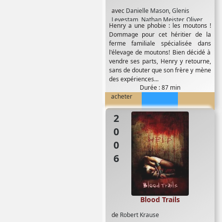
avec
Danielle Mason
,
Glenis
Levestam
,
Nathan Meister
,
Oliver
Henry a une phobie : les moutons !
Driver
,
Peter Feeney
,
Tammy Davis
Dommage pour cet héritier de la
ferme familiale spécialisée dans
l'élevage de moutons! Bien décidé à
vendre ses parts, Henry y retourne,
sans de douter que son frère y mène
des expériences...
Durée : 87 min
acheter
2006
Blood Trails
de
Robert Krause