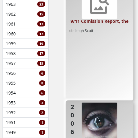
1963
23
1962
15
9/11 Comission Report, the
1961
13
de
Leigh Scott
1960
17
1959
19
1958
17
1957
15
1956
6
1955
8
1954
6
1953
3
2006
1952
2
1951
1
1949
1