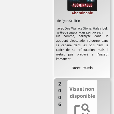
Abominable
de
Ryan Schifrin
avec
Dee Wallace Stone
,
Haley Joel
,
Jeffrey Combs
,
Matt McCoy
,
Paul
Un homme, paralysé dans un
Gleason
,
Tiffany Shepis
accident d'escalade, retourne dans
sa cabane dans les bois dans le
cadre de sa rééducation, mais il
n'était pas préparé à l'assaut
immanent.
Durée : 94 min
2006