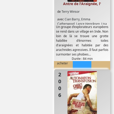
Antre de l'Araignée, l'
de
Terry Winsor
avec
Cian Barry
,
Emma
Catherwood
,
Lance Henriksen
,
Lisa
Un groupe d'explorateurs européens
Livingstone
,
Sohrab Ardeshir
se rend dans un village en Inde. Non
loin de là se trouve une grotte
habillée d'énormes toiles
d'araignées et habitée par des
arachnides agressives. Il faut parfois
surmonter ses phobies…
Durée : 84 min
acheter
2006