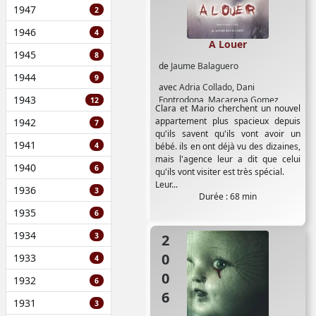
1947
2
1946
4
A Louer
1945
8
de
Jaume Balaguero
1944
9
avec
Adria Collado
,
Dani
1943
Fontrodona
,
Macarena Gomez
,
12
Clara et Mario cherchent un nouvel
Nura Gonzales
,
Oriol Tarrago
,
Ruth
appartement plus spacieux depuis
1942
7
Diaz Son
qu'ils savent qu'ils vont avoir un
1941
4
bébé. ils en ont déjà vu des dizaines,
mais l'agence leur a dit que celui
1940
6
qu'ils vont visiter est très spécial.
Leur...
1936
3
Durée : 68 min
1935
6
1934
3
2006
1933
4
1932
6
1931
3