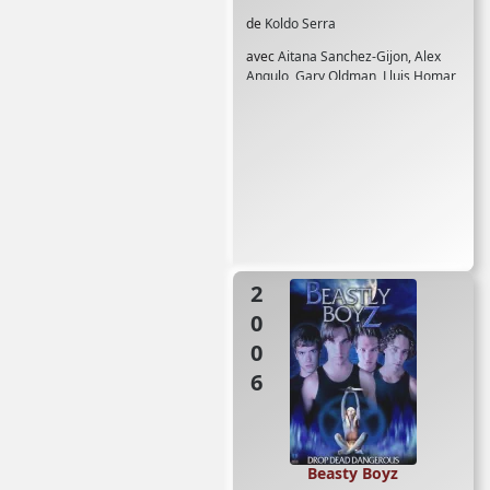
de
Koldo Serra
avec
Aitana Sanchez-Gijon
,
Alex
Angulo
,
Gary Oldman
,
Lluis Homar
,
Paddy Considine
,
Virginie Ledoyen
2006
Beasty Boyz