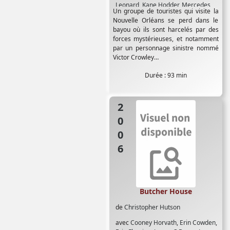
Leonard
,
Kane Hodder
,
Mercedes
Un groupe de touristes qui visite la
McNar
,
Parry Shen
,
Robert Englund
,
Nouvelle Orléans se perd dans le
Tony Todd
bayou où ils sont harcelés par des
forces mystérieuses, et notamment
par un personnage sinistre nommé
Victor Crowley…
Durée : 93 min
2006
Butcher House
de
Christopher Hutson
avec
Cooney Horvath
,
Erin Cowden
,