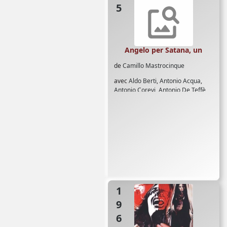
Angelo per Satana, un
de
Camillo Mastrocinque
avec
Aldo Berti
,
Antonio Acqua
,
Antonio Corevi
,
Antonio De Teffè
,
Barbara Steele
,
Betty Delon
,
Claudio Gora
,
Giovanna Lenzi
,
Halina Zalewska
,
Livia Rossetti
,
Marina Berti
,
Mario Brega
,
Ursula
Davis
,
Vassili Karis
1965