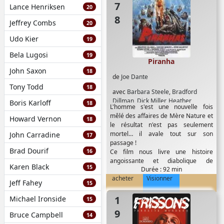
Lance Henriksen
20
Jeffrey Combs
20
Udo Kier
19
Bela Lugosi
19
Piranha
John Saxon
18
de
Joe Dante
Tony Todd
18
avec
Barbara Steele
,
Bradford
Dillman
,
Dick Miller
,
Heather
Boris Karloff
18
L'homme s'est une nouvelle fois
Menzies
,
Keenan Wynn
,
Kevin
mêlé des affaires de Mère Nature et
Howard Vernon
McCarthy
,
Paul Bartel
18
le résultat n'est pas seulement
mortel… il avale tout sur son
John Carradine
17
passage !
Brad Dourif
16
Ce film nous livre une histoire
angoissante et diabolique de
Karen Black
15
Durée : 92 min
piranhas mutants...
acheter
Visionner
Jeff Fahey
15
1976
Michael Ironside
15
Bruce Campbell
14