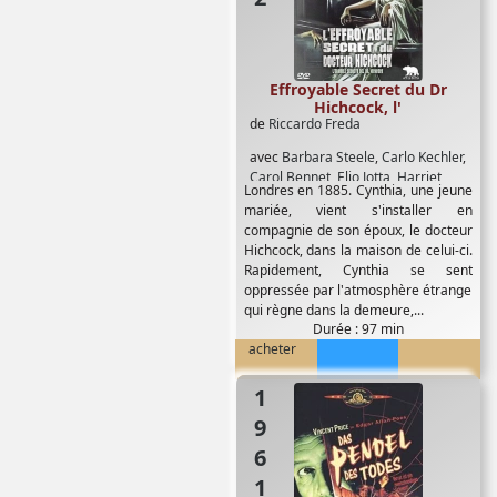
Effroyable Secret du Dr
Hichcock, l'
de
Riccardo Freda
avec
Barbara Steele
,
Carlo Kechler
,
Carol Bennet
,
Elio Jotta
,
Harriet
Londres en 1885. Cynthia, une jeune
Medin
,
Leonard Elliott
,
Peter
mariée, vient s'installer en
Baldwin
,
Reginald Price Anderson
,
compagnie de son époux, le docteur
Umberto Raho
Hichcock, dans la maison de celui-ci.
Rapidement, Cynthia se sent
oppressée par l'atmosphère étrange
qui règne dans la demeure,...
Durée : 97 min
acheter
1961