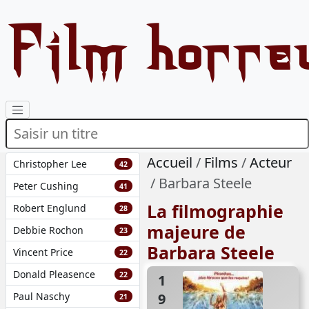
Film horre
Accueil
Films
Acteur
Christopher Lee
42
Barbara Steele
Peter Cushing
41
La filmographie
Robert Englund
28
majeure de
Debbie Rochon
23
Barbara Steele
Vincent Price
22
Donald Pleasence
22
1978
Paul Naschy
21