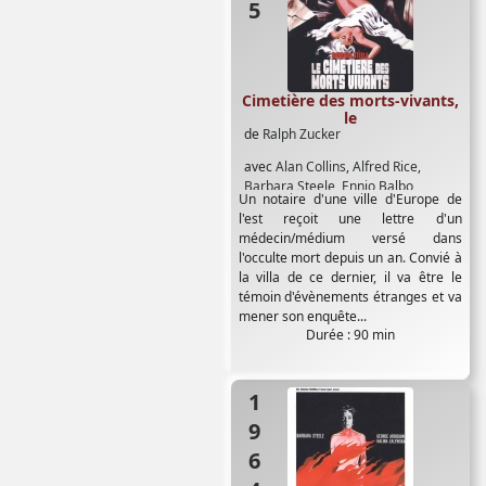
Cimetière des morts-vivants,
le
de
Ralph Zucker
avec
Alan Collins
,
Alfred Rice
,
Barbara Steele
,
Ennio Balbo
,
Un notaire d'une ville d'Europe de
Marilyn Mitchell
,
Walter Brandt
l'est reçoit une lettre d'un
médecin/médium versé dans
l'occulte mort depuis un an. Convié à
la villa de ce dernier, il va être le
témoin d'évènements étranges et va
mener son enquête...
Durée : 90 min
1964