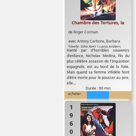
Chambre des Tortures, la
de
Roger Corman
avec
Antony Carbone
,
Barbara
Steele
,
John Kerr
,
Luana Anders
,
Hanté par d'horribles souvenirs
Vincent Price
d'enfance, Nicholas Medina, fils du
plus célèbre assassin de l'Inquisition
espagnole, est au bord de la folie.
Mais quand sa femme infidèle feint
d'être morte pour le pousser au pire,
elle...
Durée : 80 min
acheter
1960