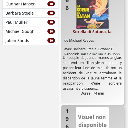
Gunnar Hansen
10
Barbara Steele
10
Paul Muller
10
Michael Gough
Sorella di Satana, la
10
Julian Sands
de
Michael Reeves
10
avec
Barbara Steele
,
Edward B
Randolph
,
Ian Ogilvy
,
Jay Riley
,
John
Un couple de jeunes mariés anglais
Karlsen
,
Mel Welles
,
Richard
se rend en Transylvanie pour y
Watson
passer leur lune de miel. Ils ont un
accident de voiture entraînant la
disparition de la jeune femme et la
réapparition d'une sorcière
assassinée plusieurs...
Durée : 74 min
1965