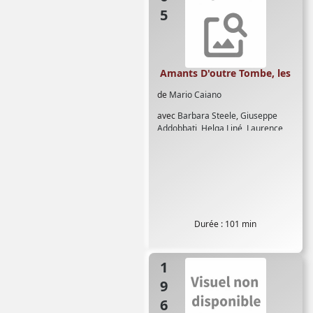
Amants D'outre Tombe, les
de
Mario Caiano
avec
Barbara Steele
,
Giuseppe
Addobbati
,
Helga Liné
,
Laurence
Clift
,
Paul Muller
,
Rik Battaglia
Durée : 101 min
1965