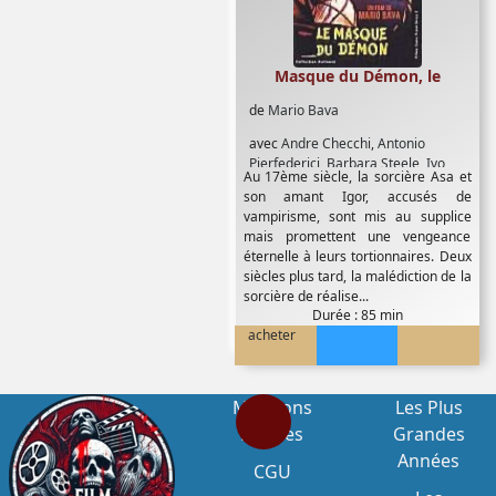
Masque du Démon, le
de
Mario Bava
avec
Andre Checchi
,
Antonio
Pierfederici
,
Barbara Steele
,
Ivo
Au 17ème siècle, la sorcière Asa et
Garrani
,
John Richardson
son amant Igor, accusés de
vampirisme, sont mis au supplice
mais promettent une vengeance
éternelle à leurs tortionnaires. Deux
siècles plus tard, la malédiction de la
sorcière de réalise...
Durée : 85 min
acheter
Mentions
Les Plus
Légales
Grandes
Années
CGU