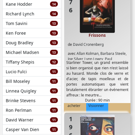
Kane Hodder
14
Richard Lynch
14
Tom Savini
13
Ken Foree
13
Frissons
Doug Bradley
13
de
David Cronenberg
Michael Madsen
13
avec
Allan Kolman
,
Barbara Steele
,
Joe Silver
,
Lynn Lowry
,
Paul
Tiffany Shepis
12
Starliner Tower, un grand ensemble
Hampton
,
Susan Petrie
si bien organisé que rien n'est laissé
Lucio Fulci
11
au hasard. Monde clos de verre et
d'acier, de tapis moelleux et de
Bill Moseley
11
portes automatiques que vient
brutalement ébranler un événement
Linnea Quigley
11
affreux : le meurtre...
Brinke Stevens
Durée : 90 min
11
acheter
Visionner
Ron Perlman
11
1966
David Warner
11
Casper Van Dien
11