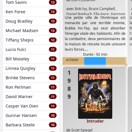
Tom Savini
13
avec
Bob Ivy
,
Bruce Campbell
,
Ken Foree
13
Daniel Roebuch
,
Ella Joyce
,
Harrison
Une petite ville de l'Amérique est
U
Young
,
Heidi Marnhout
,
Larry
Doug Bradley
13
menacée par une terrible momie,
l
Pennell
,
Ossie Davis
,
Reggie
Bubba Ho-Tep, qui veut absorber
f
Bannister
Michael Madsen
13
l'énergie vitale des habitants. Afin de
l
la combattre, deux pensionnaires de
d
Tiffany Shepis
12
la maison de retraite locale unissent
c
Lucio Fulci
leurs forces....
11
Durée : 92 min
Bill Moseley
11
acheter
Linnea Quigley
11
1989
Brinke Stevens
11
Ron Perlman
11
David Warner
11
Casper Van Dien
11
Gunnar Hansen
10
Intruder
Barbara Steele
10
de
Scott Spiegel