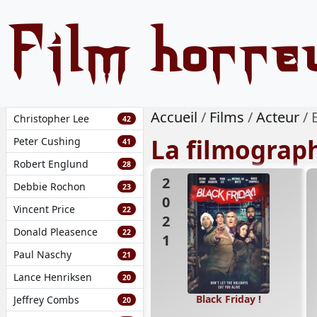
Film horre
Accueil
Films
Acteur
Christopher Lee
42
La filmograp
Peter Cushing
41
Robert Englund
28
2021
Debbie Rochon
23
Vincent Price
22
Donald Pleasence
22
Paul Naschy
21
Lance Henriksen
20
Black Friday !
Jeffrey Combs
20