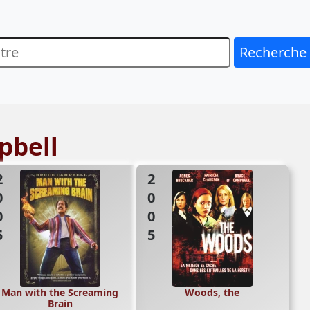
Recherche
pbell
05
2005
Man with the Screaming
Woods, the
Brain