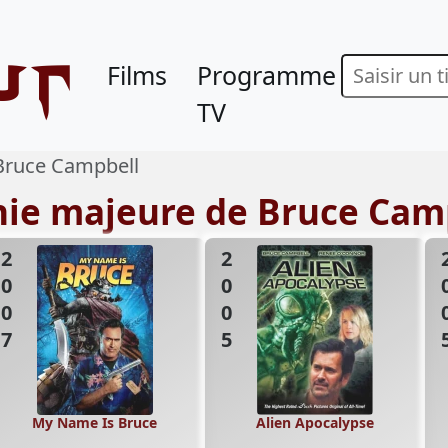
ur
Films
Programme
TV
Bruce Campbell
hie majeure de Bruce Cam
2007
2005
20
My Name Is Bruce
Alien Apocalypse