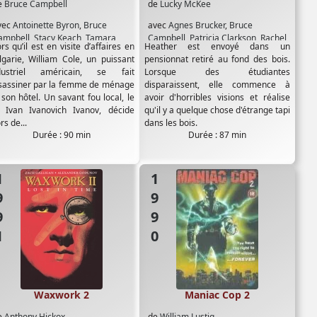
e
Bruce Campbell
de
Lucky McKee
vec
Antoinette Byron
,
Bruce
avec
Agnes Brucker
,
Bruce
ampbell
,
Stacy Keach
,
Tamara
Campbell
,
Patricia Clarkson
,
Rachel
rs qu’il est en visite d’affaires en
Heather est envoyé dans un
orski
,
Ted Raimi
Nichols
lgarie, William Cole, un puissant
pensionnat retiré au fond des bois.
dustriel américain, se fait
Lorsque des étudiantes
sassiner par la femme de ménage
disparaissent, elle commence à
 son hôtel. Un savant fou local, le
avoir d'horribles visions et réalise
. Ivan Ivanovich Ivanov, décide
qu'il y a quelque chose d'étrange tapi
rs de...
dans les bois.
Durée : 90 min
Durée : 87 min
91
1990
Waxwork 2
Maniac Cop 2
e
Anthony Hickox
de
William Lustig