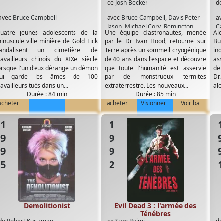
de
Josh Becker
d
avec
Bruce Campbell
avec
Bruce Campbell
,
Davis Peter
a
Jason
,
Michael Cory
,
Remington
C
uatre jeunes adolescents de la
Une équipe d'astronautes, menée
Alo
Franklin
,
Renee O'Connor
G
inuscule ville minière de Gold Lick
par le Dr Ivan Hood, retourne sur
Bu
andalisent un cimetière de
Terre après un sommeil cryogénique
in
ravailleurs chinois du XIXe siècle
de 40 ans dans l'espace et découvre
as
orsque l'un d'eux dérange un démon
que toute l'humanité est asservie
de
ui garde les âmes de 100
par de monstrueux termites
Dr
ravailleurs tués dans un...
extraterrestre. Les nouveaux...
alo
Durée : 84 min
Durée : 85 min
acheter
acheter
Visionner
Voir ba
1995
1992
19
Demolitionist
Evil Dead 3 : l'armée des
Ténébres
de
Robert Kurtzman
de
Sam Raimi
d