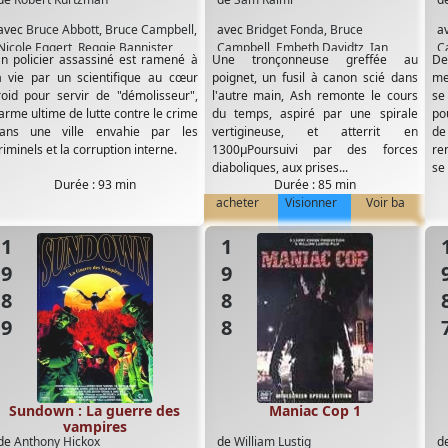
avec
Bruce Abbott
,
Bruce Campbell
,
avec
Bridget Fonda
,
Bruce
a
Nicole Eggert
,
Reggie Bannister
,
Campbell
,
Embeth Davidtz
,
Ian
C
n policier assassiné est ramené à
Une tronçonneuse greffée au
De
Richard Grieco
,
Tom Savini
Abercrombie
,
Marcus Gilbert
,
S
a vie par un scientifique au cœur
poignet, un fusil à canon scié dans
me
Michael Earl Reid
,
Richard Grove
,
Ga
roid pour servir de "démolisseur",
l'autre main, Ash remonte le cours
se
Timothy Patrick Quill
'arme ultime de lutte contre le crime
du temps, aspiré par une spirale
po
ans une ville envahie par les
vertigineuse, et atterrit en
de
riminels et la corruption interne.
1300µPoursuivi par des forces
re
diaboliques, aux prises...
se 
Durée : 93 min
Durée : 85 min
acheter
Visionner
Voir ba
1989
1988
19
Sundown : La guerre des
Maniac Cop 1
vampires
de
Anthony Hickox
de
William Lustig
d