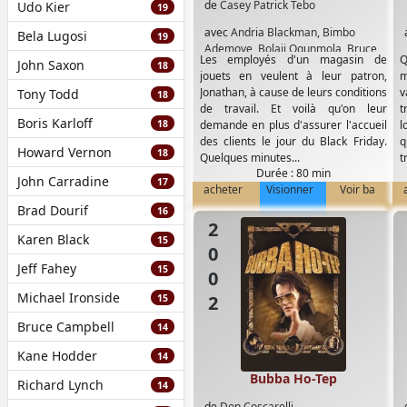
de
Casey Patrick Tebo
Udo Kier
19
avec
Andria Blackman
,
Bimbo
Bela Lugosi
19
Ademoye
,
Bolaji Ogunmola
,
Bruce
Les employés d'un magasin de
Q
John Saxon
Campbell
,
Celeste Oliva
,
Devon
18
jouets en veulent à leur patron,
m
Sawa
,
Ellen Colton
,
Ivana Baquero
,
Jonathan, à cause de leurs conditions
v
Tony Todd
18
Louie Kurtzman
,
Mark Steger
,
de travail. Et voilà qu'on leur
t
Michael Jai White
,
Peg Holzemer
,
Boris Karloff
18
demande en plus d'assurer l'accueil
l
Ryan Lee
,
Stephen Peck
des clients le jour du Black Friday.
q
Howard Vernon
18
Quelques minutes...
t
Durée : 80 min
John Carradine
17
acheter
Visionner
Voir ba
Brad Dourif
16
2002
Karen Black
15
Jeff Fahey
15
Michael Ironside
15
Bruce Campbell
14
Kane Hodder
14
Bubba Ho-Tep
Richard Lynch
14
de
Don Coscarelli