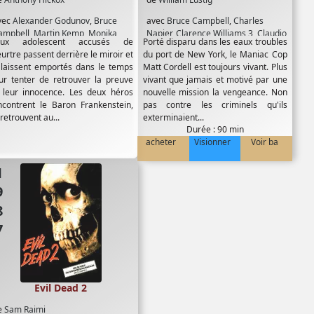
vec
Alexander Godunov
,
Bruce
avec
Bruce Campbell
,
Charles
ampbell
,
Martin Kemp
,
Monika
Napier
,
Clarence Williams 3
,
Claudio
ux adolescent accusés de
Porté disparu dans les eaux troubles
chnarre
,
Patrick MacNee
,
Zach
Christian
,
Laurene Landon
,
Leo
urtre passent derrière le miroir et
du port de New York, le Maniac Cop
lligan
Rossi
,
Michael Lerner
,
Robert Davi
,
 laissent emportés dans le temps
Matt Cordell est toujours vivant. Plus
Robert Z'Dar
ur tenter de retrouver la preuve
vivant que jamais et motivé par une
 leur innocence. Les deux héros
nouvelle mission la vengeance. Non
ncontrent le Baron Frankenstein,
pas contre les criminels qu'ils
retrouvent au...
exterminaient...
Durée : 90 min
acheter
Visionner
Voir ba
87
Evil Dead 2
e
Sam Raimi