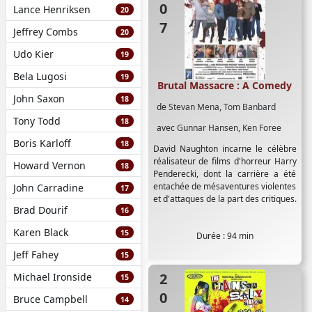
Lance Henriksen
20
Jeffrey Combs
20
Udo Kier
19
Bela Lugosi
19
Brutal Massacre : A Comedy
John Saxon
18
de
Stevan Mena
,
Tom Banbard
Tony Todd
18
avec
Gunnar Hansen
,
Ken Foree
Boris Karloff
18
David Naughton incarne le célèbre
réalisateur de films d'horreur Harry
Howard Vernon
18
Penderecki, dont la carrière a été
entachée de mésaventures violentes
John Carradine
17
et d'attaques de la part des critiques.
Brad Dourif
16
Karen Black
15
Durée : 94 min
Jeff Fahey
15
2004
Michael Ironside
15
Bruce Campbell
14