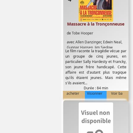
Massacre à la Tronçonneuse
de
Tobe Hooper
avec
Allen Danzinger
,
Edwin Neal
,
Gunnar Hansen
,
Jim Siedow
,
Le film raconte la tragédie vécue par
Marilyn Burns
,
Paul AµPartain
,
Teri
un groupe de cinq jeunes, en
McMinn
,
William Vail
particulier Sally Hardesty et Francky,
son jeune frère handicapé. Cette
affaire est d'autant plus tragique
qu'ils étaient jeunes. Mais même
s'ils avaient...
Durée : 84 min
acheter
Visionner
Voir ba