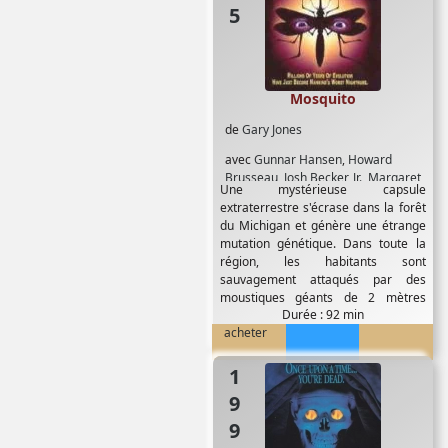
Mosquito
de
Gary Jones
avec
Gunnar Hansen
,
Howard
Brusseau
,
Josh Becker
,
Jr.
,
Margaret
Une mystérieuse capsule
Gomoll
,
Patrick Butler
,
Ron Asheton
,
extraterrestre s'écrase dans la forêt
Steve Dixon
du Michigan et génère une étrange
mutation génétique. Dans toute la
région, les habitants sont
sauvagement attaqués par des
moustiques géants de 2 mètres
Durée : 92 min
d'envergure...
acheter
1990