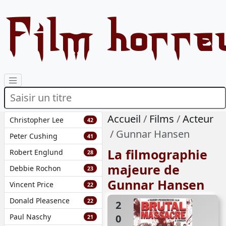
Film horre
Accueil
Films
Acteur
Christopher Lee
42
Gunnar Hansen
Peter Cushing
41
La filmographie
Robert Englund
28
majeure de
Debbie Rochon
23
Gunnar Hansen
Vincent Price
22
Donald Pleasence
22
2007
Paul Naschy
21