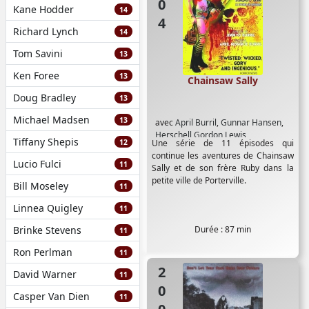
Kane Hodder
14
Richard Lynch
14
Tom Savini
13
Ken Foree
13
Chainsaw Sally
Doug Bradley
13
Michael Madsen
13
avec
April Burril
,
Gunnar Hansen
,
Herschell Gordon Lewis
Tiffany Shepis
12
Une série de 11 épisodes qui
continue les aventures de Chainsaw
Lucio Fulci
11
Sally et de son frère Ruby dans la
petite ville de Porterville.
Bill Moseley
11
Linnea Quigley
11
Brinke Stevens
Durée : 87 min
11
Ron Perlman
11
2002
David Warner
11
Casper Van Dien
11