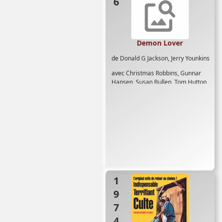
Demon Lover
de
Donald G Jackson
,
Jerry Younkins
avec
Christmas Robbins
,
Gunnar
Hansen
,
Susan Bullen
,
Tom Hutton
,
Val Mayerik
1974