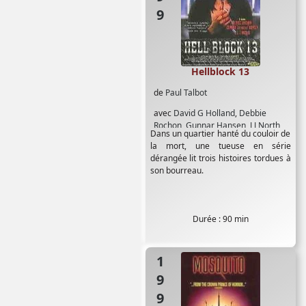
Hellblock 13
de
Paul Talbot
avec
David G Holland
,
Debbie
Rochon
,
Gunnar Hansen
,
J J North
,
Dans un quartier hanté du couloir de
Jennifer Peluso
la mort, une tueuse en série
dérangée lit trois histoires tordues à
son bourreau.
Durée : 90 min
1995