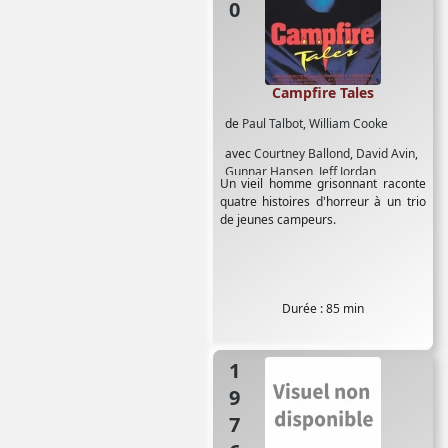
Campfire Tales
de
Paul Talbot
,
William Cooke
avec
Courtney Ballond
,
David Avin
,
Gunnar Hansen
,
Jeff Jordan
,
Un vieil homme grisonnant raconte
Lawrence E Campbell
,
Tres Holton
quatre histoires d'horreur à un trio
de jeunes campeurs.
Durée : 85 min
1976