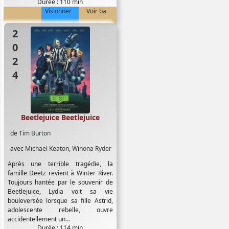
Durée : 110 min
Visionner
Voir ba
2024
Beetlejuice Beetlejuice
de
Tim Burton
avec
Michael Keaton
,
Winona Ryder
Après une terrible tragédie, la
famille Deetz revient à Winter River.
Toujours hantée par le souvenir de
Beetlejuice, Lydia voit sa vie
bouleversée lorsque sa fille Astrid,
adolescente rebelle, ouvre
accidentellement un...
Durée : 114 min