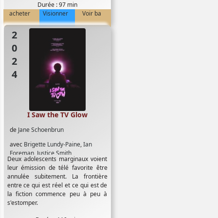
Durée : 97 min
acheter
Visionner
Voir ba
2024
I Saw the TV Glow
de
Jane Schoenbrun
avec
Brigette Lundy-Paine
,
Ian
Foreman
,
Justice Smith
Deux adolescents marginaux voient
leur émission de télé favorite être
annulée subitement. La frontière
entre ce qui est réel et ce qui est de
la fiction commence peu à peu à
s'estomper.