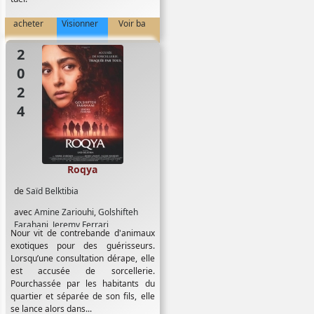
acheter
Visionner
Voir ba
2024
Roqya
de
Saïd Belktibia
avec
Amine Zariouhi
,
Golshifteh
Farahani
,
Jeremy Ferrari
Nour vit de contrebande d'animaux
exotiques pour des guérisseurs.
Lorsqu’une consultation dérape, elle
est accusée de sorcellerie.
Pourchassée par les habitants du
quartier et séparée de son fils, elle
se lance alors dans...