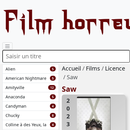
Film horre
Accueil
Films
Licence
Alien
5
Saw
American Nightmare
5
Saw
Amityville
12
Anaconda
5
2023
Candyman
4
Chucky
8
Colline à des Yeux, la
4