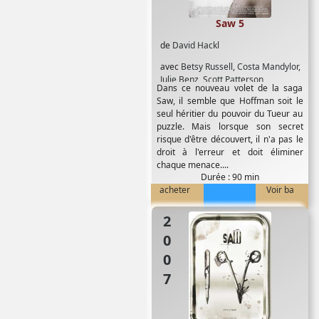
Saw 5
de
David Hackl
avec
Betsy Russell
,
Costa Mandylor
,
Julie Benz
,
Scott Patterson
,
Dans ce nouveau volet de la saga
Shawnee Smith
,
Tobin Bell
Saw, il semble que Hoffman soit le
seul héritier du pouvoir du Tueur au
puzzle. Mais lorsque son secret
risque d'être découvert, il n'a pas le
droit à l'erreur et doit éliminer
chaque menace....
Durée : 90 min
acheter
Voir ba
2007