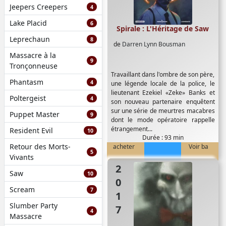
Jeepers Creepers
4
Lake Placid
6
Spirale : L'Héritage de Saw
Leprechaun
8
de
Darren Lynn Bousman
Massacre à la
9
Tronçonneuse
Travaillant dans l'ombre de son père,
Phantasm
4
une légende locale de la police, le
lieutenant Ezekiel «Zeke» Banks et
Poltergeist
4
son nouveau partenaire enquêtent
sur une série de meurtres macabres
Puppet Master
9
dont le mode opératoire rappelle
étrangement...
Resident Evil
10
Durée : 93 min
Retour des Morts-
acheter
Voir ba
5
Vivants
2017
Saw
10
Scream
7
Slumber Party
4
Massacre