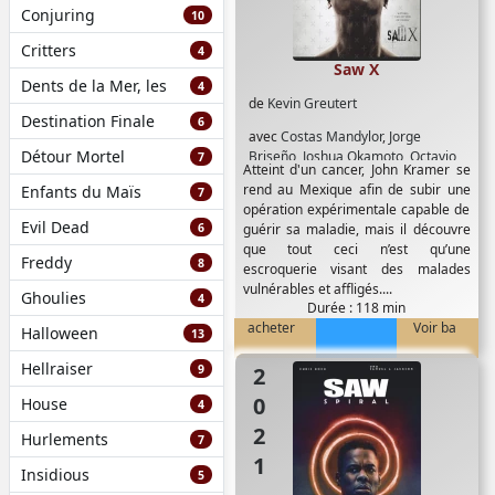
Conjuring
10
Critters
4
Saw X
Dents de la Mer, les
4
de
Kevin Greutert
Destination Finale
6
avec
Costas Mandylor
,
Jorge
Détour Mortel
Briseño
,
Joshua Okamoto
,
Octavio
7
Atteint d'un cancer, John Kramer se
Hinojosa
,
Paulette Hernandez
,
rend au Mexique afin de subir une
Enfants du Maïs
7
Renata Vaca
,
Shawnee Smith
,
opération expérimentale capable de
Steven Brand
,
Synnøve Macody
Evil Dead
6
guérir sa maladie, mais il découvre
Lund
,
Tobin Bell
que tout ceci n’est qu’une
Freddy
8
escroquerie visant des malades
vulnérables et affligés....
Ghoulies
4
Durée : 118 min
acheter
Voir ba
Halloween
13
Hellraiser
9
2021
House
4
Hurlements
7
Insidious
5