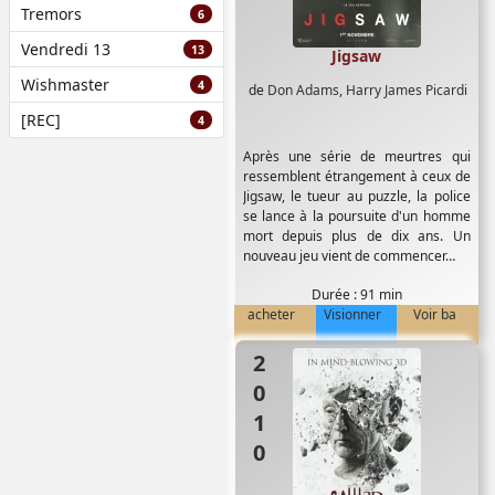
Tremors
6
Vendredi 13
13
Jigsaw
Wishmaster
4
de
Don Adams
,
Harry James Picardi
[REC]
4
Après une série de meurtres qui
ressemblent étrangement à ceux de
Jigsaw, le tueur au puzzle, la police
se lance à la poursuite d'un homme
mort depuis plus de dix ans. Un
nouveau jeu vient de commencer…
Durée : 91 min
acheter
Visionner
Voir ba
2010