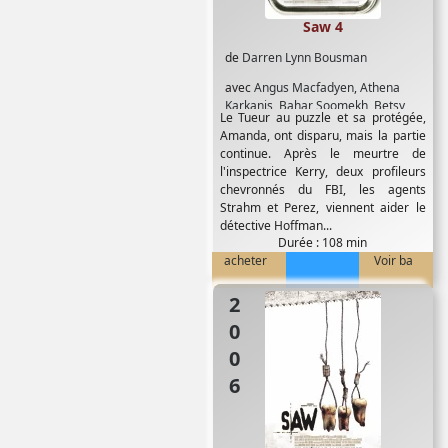
Saw 4
de
Darren Lynn Bousman
avec
Angus Macfadyen
,
Athena
Karkanis
,
Bahar Soomekh
,
Betsy
Le Tueur au puzzle et sa protégée,
Russell
,
Billy Otis
,
Costas Mandylor
,
Amanda, ont disparu, mais la partie
David Boyce
,
Dina Meyer
,
Donnie
continue. Après le meurtre de
Wahlberg
,
Emmanuelle Vaugier
,
l'inspectrice Kerry, deux profileurs
Ingrid Hart
,
James Van Patten
,
Justin
chevronnés du FBI, les agents
Louis
,
Lyriq Bent
,
Marty Adams
,
Strahm et Perez, viennent aider le
Mike Realba
,
Sarain Boylan
,
Scott
détective Hoffman...
Patterson
,
Shawnee Smith
,
Simon
Durée : 108 min
Reynolds
,
Tobin Bell
acheter
Voir ba
2006