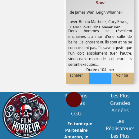
Saw
de
James Wan
,
Leigh Whannell
avec
Benito Martinez
,
Cary Elwes
,
Dany Glover
,
Dina Meyer
,
Ken
Deux hommes se réveillent
Leung
,
Leigh Whannell
,
Michael
enchaînés au mur d'une salle de
Emerson
,
Mike Butters
,
Monica
bains. Ils ignorent où ils sont et ne se
Potter
,
Paul Gutrecht
,
Shawnee
connaissent pas. Ils savent juste que
Smith
l'un doit absolument tuer l'autre,
sinon dans moins de huit heure, ils
seront exécutés...
Durée : 104 min
acheter
Voir ba
Mentions
Les Plus
Légales
Grandes
Années
CGU
Les
En tant que
Réalisateurs
Partenaire
Les Plus
Amazon, je