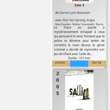
Saw 3
de
Darren Lynn Bousman
avec
Alan Van Sprang
,
Angus
MacFayden
,
Bahar Soomekh
,
Barry
Le Tueur au puzzle a
Flatman
,
Betsy Russell
,
Bill Vibert
,
mystérieusement échappé à ceux
Costas Mandylor
,
Dan Sudek
,
Debra
qui pensaient le tenir. Pendant que la
McCabe
,
Dina Meyer
,
Dylan
police se démène pour tenter de
Trowbridge
,
J. LaRose
,
Jane Luk
,
remettre la main dessus le génie
Kelly Jones
,
Kim Roberts
,
Lyriq Bent
,
criminel a décidé de reprendre son
Mark Poyser
,
Mpho Koaho
,
Niamh
jeu terrifiant avec l'aide de...
Wilson
,
Nicholas Kaegi
,
Shawnee
Durée : 107 min
Smith
,
Tim Burd
,
Tobin Bell
acheter
Voir ba
2005