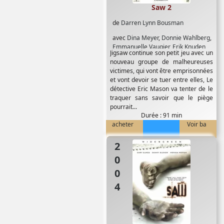
Saw 2
de
Darren Lynn Bousman
avec
Dina Meyer
,
Donnie Wahlberg
,
Emmanuelle Vaugier
,
Erik Knuden
,
Jigsaw continue son petit jeu avec un
Franky G
,
Glenn Plummer
,
Shawnee
nouveau groupe de malheureuses
Smith
,
Tim Burd
,
Tobin Bell
victimes, qui vont être emprisonnées
et vont devoir se tuer entre elles, Le
détective Eric Mason va tenter de le
traquer sans savoir que le piège
pourrait...
Durée : 91 min
acheter
Voir ba
2004