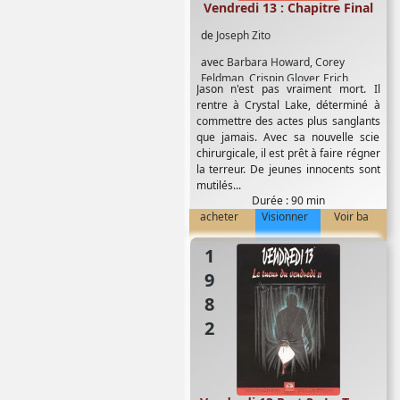
Vendredi 13 : Chapitre Final
de
Joseph Zito
avec
Barbara Howard
,
Corey
Feldman
,
Crispin Glover
,
Erich
Jason n'est pas vraiment mort. Il
Anderson
,
Joan Freeman
,
Kimberley
rentre à Crystal Lake, déterminé à
Beck
,
Peter Barton
commettre des actes plus sanglants
que jamais. Avec sa nouvelle scie
chirurgicale, il est prêt à faire régner
la terreur. De jeunes innocents sont
mutilés...
Durée : 90 min
acheter
Visionner
Voir ba
1982