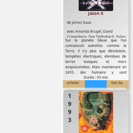
Jason X
de
James Isaac
avec
Amanda Brugel
,
David
Cronenberg
,
Dov Tiefenbach
,
Dylan
Sur la planète bleue que l'on
Bierk
,
Jonathan Potts
,
Kane Hodder
,
connaissait autrefois comme la
Kristi Angus
,
Lexa Doig
,
Lisa Ryder
,
Terre, il n'y plus que désolation,
Melyssa Ade
,
Peter Mensah
,
Yanni
tempêtes électriques, étendues de
Gellman
terres toxiques et mers
empoisonnées. Mais maintenant en
2455, des humains y sont
Durée : 93 min
retournés...
acheter
Voir ba
1993