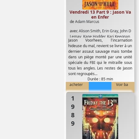
Vendredi 13 Part 9 : Jason Va
en Enfer
de
Adam Marcus
avec
Alison Smith
,
Erin Gray
,
John D
Lemay
,
Kane Hodder
,
Kari Keegnan
,
Jason Voorhees, l'incarnation
Steven Culp
,
Steven Williams
hideuse du mal, revient se livrer à un
dernier assaut sauvage mais tombe
dans un piège monté par une unité
spéciale du FBI qui le mitraille sous
tous les angles. Les restes de Jason
sont regroupés...
Durée : 85 min
acheter
Voir ba
1989