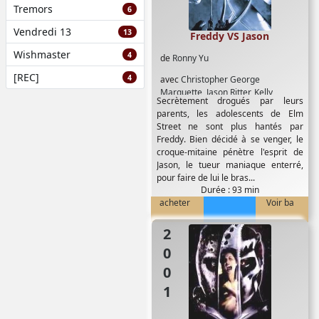
Tremors
6
Vendredi 13
13
Freddy VS Jason
Wishmaster
4
de
Ronny Yu
[REC]
4
avec
Christopher George
Marquette
,
Jason Ritter
,
Kelly
Secrètement drogués par leurs
Rowland
,
Lochlyn Munro
,
Monica
parents, les adolescents de Elm
Keena
,
Robert Englund
Street ne sont plus hantés par
Freddy. Bien décidé à se venger, le
croque-mitaine pénètre l'esprit de
Jason, le tueur maniaque enterré,
pour faire de lui le bras...
Durée : 93 min
acheter
Voir ba
2001