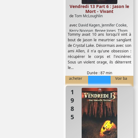
Vendredi 13 Part 6 : Jason le
Mort - Vivant
de
Tom McLoughlin
avec
David Kagen
,
Jennifer Cooke
,
Kerry Noonan
,
Renee Jones
,
Thom
Tommy avait 10 ans lorsqu'il vint à
Mathews
bout de Jason le meurtrier sanglant
de Crystal Lake. Désormais avec son
ami Allen, il n'a qu'une obsession :
récupérer le corps et l'incinérer.
Sous un violent orage, ils déterrent
le...
Durée : 87 min
acheter
Voir ba
1985