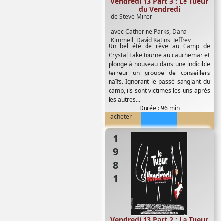
Vendredi 13 Part 3 : Le Tueur
du Vendredi
de
Steve Miner
avec
Catherine Parks
,
Dana
Kimmell
,
David Katins
,
Jeffrey
Un bel été de rêve au Camp de
Rogers
,
Larry Zerner
,
Paul Kratka
,
Crystal Lake tourne au cauchemar et
Rachel Howard
,
Richard Brooker
,
plonge à nouveau dans une indicible
Traci Savage
terreur un groupe de conseillers
naïfs. Ignorant le passé sanglant du
camp, ils sont victimes les uns après
les autres...
Durée : 96 min
acheter
1981
Vendredi 13 Part 2 : Le Tueur