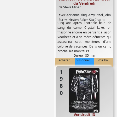
du Vendredi
de
Steve Miner
avec
Adrienne King
,
Amy Steel
,
John
Furey
,
Kirsten Baker
,
Stu Charno
Cinq ans après l'horrible bain de
sang du camp Crystal Lake, on
frissonne encore en pensant à Jason
Voorhees et à sa mère démente qui
assassina sept moniteurs d'une
colonie de vacances. Dans un camp
proche, les moniteurs...
Durée : 85 min
acheter
Visionner
Voir ba
1980
Vendredi 13