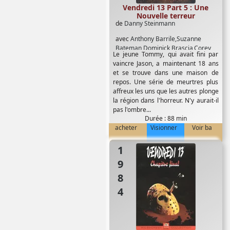
Vendredi 13 Part 5 : Une
Nouvelle terreur
de
Danny Steinmann
avec
Anthony Barrile,Suzanne
Bateman,Dominick Brascia,Corey
Le jeune Tommy, qui avait fini par
Feldman,John Shepherd,Ted White
vaincre Jason, a maintenant 18 ans
et se trouve dans une maison de
repos. Une série de meurtres plus
affreux les uns que les autres plonge
la région dans l'horreur. N'y aurait-il
pas l'ombre...
Durée : 88 min
acheter
Visionner
Voir ba
1984