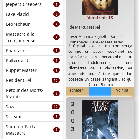
Jeepers Creepers
4
Lake Placid
6
Vendredi 13
Leprechaun
8
de
Marcus Nispel
Massacre à la
avec
Amanda Righetti
,
Danielle
9
Tronçonneuse
Panabaker
,
Derek Mears
,
Jared
A Crystal Lake, ce qui commença
Padalecki
,
Travis Van Winkle
Phantasm
4
comme un super week-end se
transforma en hécatombe. Un
Poltergeist
4
groupe d'adolescents, à des
kilomètres de la civilisation, va
Puppet Master
9
apprendre tour à tour que le lac
possède un passé sanglant… et qui
Resident Evil
10
Durée : 97 min
est...
Retour des Morts-
acheter
Voir ba
5
Vivants
2003
Saw
10
Scream
7
Slumber Party
4
Massacre