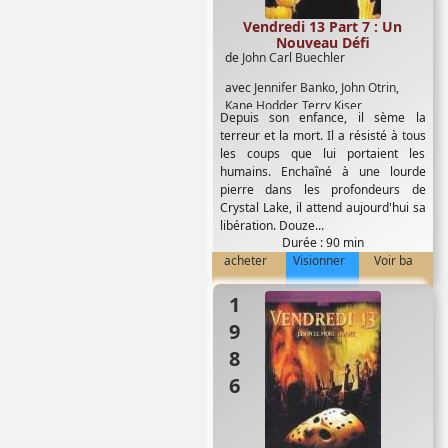
Vendredi 13 Part 7 : Un
Nouveau Défi
de
John Carl Buechler
avec
Jennifer Banko
,
John Otrin
,
Kane Hodder
,
Terry Kiser
Depuis son enfance, il sème la
terreur et la mort. Il a résisté à tous
les coups que lui portaient les
humains. Enchaîné à une lourde
pierre dans les profondeurs de
Crystal Lake, il attend aujourd'hui sa
libération. Douze...
Durée : 90 min
acheter
Visionner
Voir ba
1986