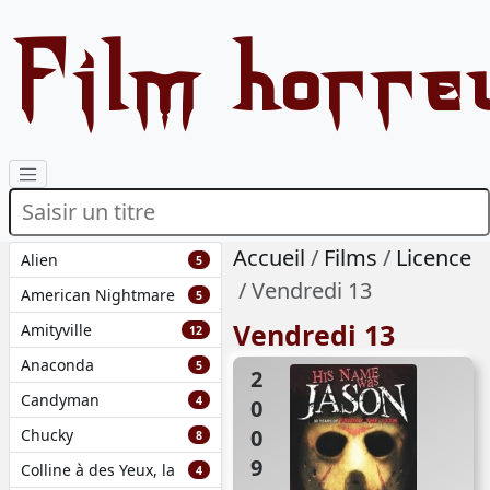
Film horre
Accueil
Films
Licence
Alien
5
Vendredi 13
American Nightmare
5
Vendredi 13
Amityville
12
Anaconda
5
2009
Candyman
4
Chucky
8
Colline à des Yeux, la
4