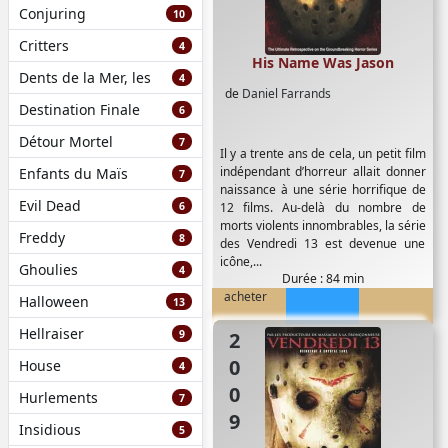
Conjuring
10
Critters
4
His Name Was Jason
Dents de la Mer, les
4
de
Daniel Farrands
Destination Finale
6
Détour Mortel
7
Il y a trente ans de cela, un petit film
indépendant d’horreur allait donner
Enfants du Maïs
7
naissance à une série horrifique de
Evil Dead
6
12 films. Au-delà du nombre de
morts violents innombrables, la série
Freddy
8
des Vendredi 13 est devenue une
icône,...
Ghoulies
4
Durée : 84 min
acheter
Halloween
13
Hellraiser
9
2009
House
4
Hurlements
7
Insidious
5