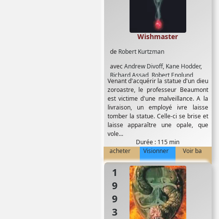
Wishmaster
de
Robert Kurtzman
avec
Andrew Divoff
,
Kane Hodder
,
Richard Assad
,
Robert Englund
,
Venant d'acquérir la statue d'un dieu
Tammy Lauren
,
Tony Todd
zoroastre, le professeur Beaumont
est victime d'une malveillance. A la
livraison, un employé ivre laisse
tomber la statue. Celle-ci se brise et
laisse apparaître une opale, que
vole...
Durée : 115 min
acheter
Visionner
Voir ba
1993