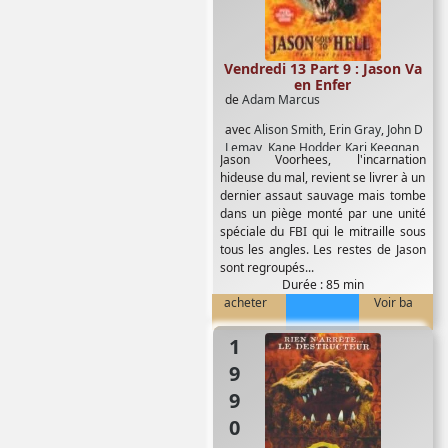
Vendredi 13 Part 9 : Jason Va
en Enfer
de
Adam Marcus
avec
Alison Smith
,
Erin Gray
,
John D
Lemay
,
Kane Hodder
,
Kari Keegnan
,
Jason Voorhees, l'incarnation
Steven Culp
,
Steven Williams
hideuse du mal, revient se livrer à un
dernier assaut sauvage mais tombe
dans un piège monté par une unité
spéciale du FBI qui le mitraille sous
tous les angles. Les restes de Jason
sont regroupés...
Durée : 85 min
acheter
Voir ba
1990