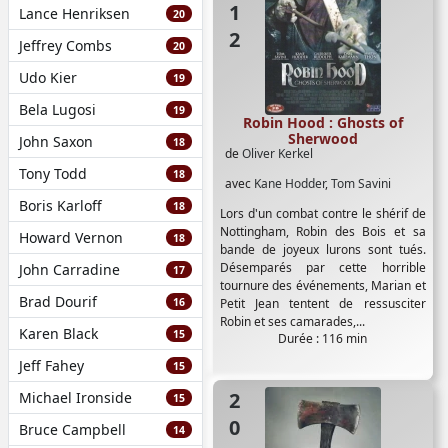
Lance Henriksen
20
Jeffrey Combs
20
Udo Kier
19
Bela Lugosi
19
Robin Hood : Ghosts of
Sherwood
John Saxon
18
de
Oliver Kerkel
Tony Todd
18
avec
Kane Hodder
,
Tom Savini
Boris Karloff
18
Lors d'un combat contre le shérif de
Nottingham, Robin des Bois et sa
Howard Vernon
18
bande de joyeux lurons sont tués.
Désemparés par cette horrible
John Carradine
17
tournure des événements, Marian et
Brad Dourif
16
Petit Jean tentent de ressusciter
Robin et ses camarades,...
Karen Black
15
Durée : 116 min
Jeff Fahey
15
2010
Michael Ironside
15
Bruce Campbell
14