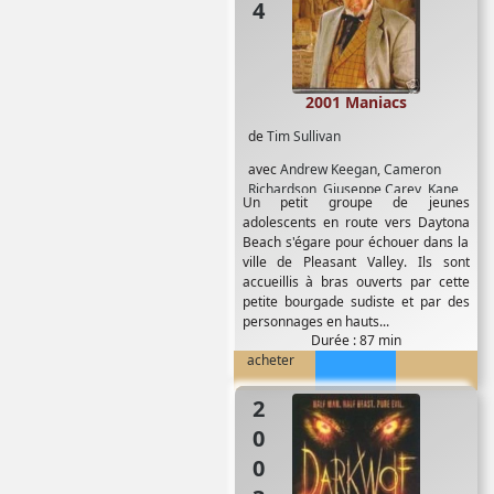
2001 Maniacs
de
Tim Sullivan
avec
Andrew Keegan
,
Cameron
Richardson
,
Giuseppe Carey
,
Kane
Un petit groupe de jeunes
Hodder
,
Lin Shaye
,
Peter Dobson
,
adolescents en route vers Daytona
Robert Englund
,
TravisTritt
,
Z Peter
Beach s'égare pour échouer dans la
Stormare
ville de Pleasant Valley. Ils sont
accueillis à bras ouverts par cette
petite bourgade sudiste et par des
personnages en hauts...
Durée : 87 min
acheter
2003