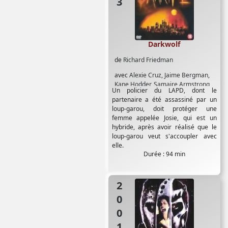
Darkwolf
de
Richard Friedman
avec
Alexie Cruz
,
Jaime Bergman
,
Kane Hodder
,
Samaire Armstrong
,
Un policier du LAPD, dont le
Tippi Hedren
partenaire a été assassiné par un
loup-garou, doit protéger une
femme appelée Josie, qui est un
hybride, après avoir réalisé que le
loup-garou veut s'accoupler avec
elle.
Durée : 94 min
2001