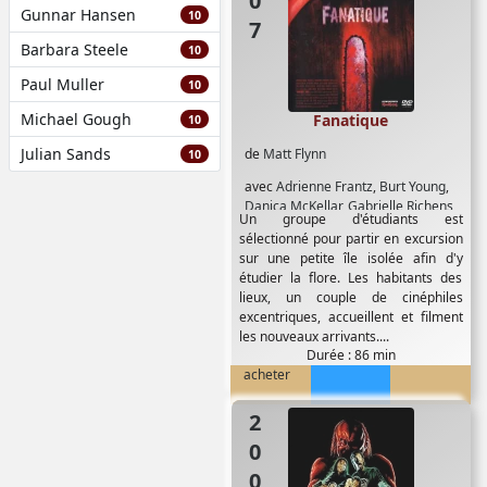
Gunnar Hansen
10
Barbara Steele
10
Paul Muller
10
Michael Gough
Fanatique
10
Julian Sands
de
Matt Flynn
10
avec
Adrienne Frantz
,
Burt Young
,
Danica McKellar
,
Gabrielle Richens
,
Un groupe d'étudiants est
Jay Kenneth Johnson
,
Juliet Landau
,
sélectionné pour partir en excursion
Justin Chon
,
Kane Hodder
,
Tony
sur une petite île isolée afin d'y
Burton
,
Travis Schuldt
,
William
étudier la flore. Les habitants des
Fordythe
lieux, un couple de cinéphiles
excentriques, accueillent et filment
les nouveaux arrivants....
Durée : 86 min
acheter
2007