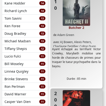
Kane Hodder
14
Richard Lynch
14
Tom Savini
13
Ken Foree
13
Butcher 2
Doug Bradley
13
de
Adam Green
Michael Madsen
13
avec
AJ Bowen
,
Alexis Peters
,
Charlayne DeVillier
,
Colton Dunn
,
Tiffany Shepis
12
Ayant échappé au terrifiant Victor
Danielle Harris
,
David Foy
,
Ed
Crowley, Marybeth mobilise une
Ackerman
,
Erika Hamilton
,
John Carl
Lucio Fulci
11
horde de chasseurs de primes pour
Buechler
,
Joleigh Fioravanti
,
Kane
traquer le tueur psychopathe dans la
Hodder
,
Kathryn Fiore
,
Mercedes
Bill Moseley
11
bayou.
McNab
,
Parry Shen
,
R A Mihailoff
,
Linnea Quigley
11
Rick McCallum
,
Rileah Vanderbilt
,
Sarah Agor
,
Tony Todd
Brinke Stevens
Durée : 85 min
11
Ron Perlman
11
2007
David Warner
11
Casper Van Dien
11