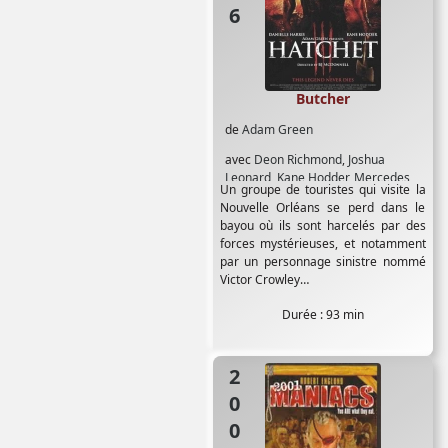
Butcher
de
Adam Green
avec
Deon Richmond
,
Joshua
Leonard
,
Kane Hodder
,
Mercedes
Un groupe de touristes qui visite la
McNar
,
Parry Shen
,
Robert Englund
,
Nouvelle Orléans se perd dans le
Tony Todd
bayou où ils sont harcelés par des
forces mystérieuses, et notamment
par un personnage sinistre nommé
Victor Crowley…
Durée : 93 min
2004