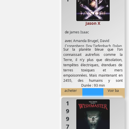
Jason X
de
James Isaac
avec
Amanda Brugel
,
David
Cronenberg
,
Dov Tiefenbach
,
Dylan
Sur la planète bleue que l'on
Bierk
,
Jonathan Potts
,
Kane Hodder
,
connaissait autrefois comme la
Kristi Angus
,
Lexa Doig
,
Lisa Ryder
,
Terre, il n'y plus que désolation,
Melyssa Ade
,
Peter Mensah
,
Yanni
tempêtes électriques, étendues de
Gellman
terres toxiques et mers
empoisonnées. Mais maintenant en
2455, des humains y sont
Durée : 93 min
retournés...
acheter
Voir ba
1997