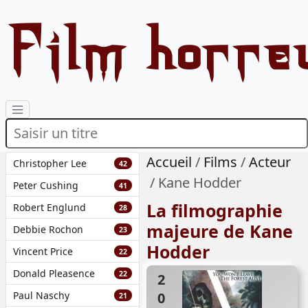
Film horre
Accueil
Films
Acteur
Christopher Lee
42
Kane Hodder
Peter Cushing
41
La filmographie
Robert Englund
28
majeure de Kane
Debbie Rochon
23
Hodder
Vincent Price
22
Donald Pleasence
22
2012
Paul Naschy
21