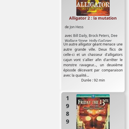
Alligator 2 : la mutation
de
Jon Hess
avec
Bill Daily
,
Brock Peters
,
Dee
Wallace Stone
,
Holly GaGnier
,
Un autre alligator géant menace une
Joseph Bolonia
,
Kane Hodder
,
autre grande ville. Deux flics de
Richard Lynch
,
Steve Railsback
,
celle-ci et un chasseur d'alligators
Woody Brown
cajun vont s'allier afin d'arrêter le
monstre ravageur…, un deuxième
épisode décevant par comparaison
avec la qualité...
Durée : 92 min
1989