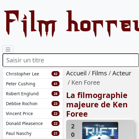
Film horre
Accueil
Films
Acteur
Christopher Lee
42
Ken Foree
Peter Cushing
41
La filmographie
Robert Englund
28
majeure de Ken
Debbie Rochon
23
Foree
Vincent Price
22
Donald Pleasence
22
2016
Paul Naschy
21