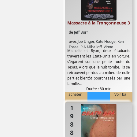
Massacre à la Tronçonneuse 3
de
Jeff Burr
avec
Joe Unger
,
Kate Hodge
,
Ken
Foree
,
R A Mihailoff
,
Viggo
Michelle et Ryan, deux étudiants
Mortensen
,
William Butler
traversant les États-Unis en voiture,
s'égarent sur une petite route du
Texas. Alors que la nuit tombe, ils se
retrouvent perdus au milieu de nulle
part et bientôt pourchassés par une
famille...
Durée : 80 min
acheter
Voir ba
1988