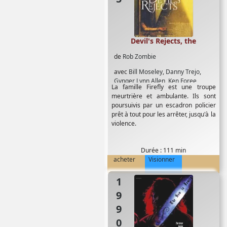
Devil's Rejects, the
de
Rob Zombie
avec
Bill Moseley
,
Danny Trejo
,
Gynger Lynn Allen
,
Ken Foree
,
La famille Firefly est une troupe
Michael Berryman
,
Rosario Mary
meurtrière et ambulante. Ils sont
Woronov
,
Sheri Moon
,
Sid Haig
,
poursuivis par un escadron policier
Steve Railsback
,
Tyler Mane
prêt à tout pour les arrêter, jusqu'à la
violence.
Durée : 111 min
acheter
Visionner
1990