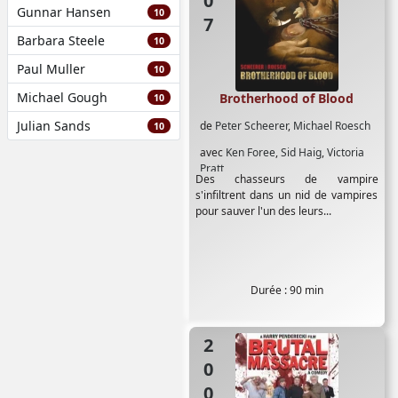
Gunnar Hansen
10
Barbara Steele
10
Paul Muller
10
Michael Gough
Brotherhood of Blood
10
Julian Sands
de
Peter Scheerer
,
Michael Roesch
10
avec
Ken Foree
,
Sid Haig
,
Victoria
Pratt
Des chasseurs de vampire
s'infiltrent dans un nid de vampires
pour sauver l'un des leurs...
Durée : 90 min
2007