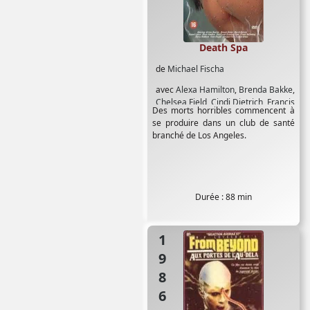
Death Spa
de
Michael Fischa
avec
Alexa Hamilton
,
Brenda Bakke
,
Chelsea Field
,
Cindi Dietrich
,
Francis
Des morts horribles commencent à
X McCarthy
,
Hank Cheyne
,
Joseph
se produire dans un club de santé
Whipp
,
Karen Michaels
,
Ken Foree
,
branché de Los Angeles.
Merritt Butrick
,
Robert Lipton
,
Rosalind Cash
,
Shari Shattuck
,
Tane
McClure
,
William Bumiller
Durée : 88 min
1986