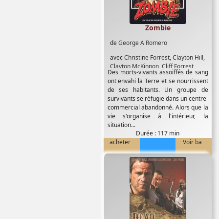
Zombie
de
George A Romero
avec
Christine Forrest
,
Clayton Hill
,
Clayton McKinnon
,
Cliff Forrest
,
Des morts-vivants assoiffés de sang
Daniel Dietrich
,
Dave Bartholomew
,
ont envahi la Terre et se nourrissent
Dave Hawkins
,
David Crawford
,
de ses habitants. Un groupe de
David Early
,
David Emge
,
Donna
survivants se réfugie dans un centre-
Savini
,
Fred Baker
,
Gaylen Ross
,
commercial abandonné. Alors que la
George A Romero
,
Howard Smith
,
J
vie s'organise à l'intérieur, la
Clifford Forrest Jr
,
James A Baffico
,
situation...
Jay Stover
,
Jeannie Jefferies
,
Jesse
Durée : 117 min
Del Gre
,
Jim Krut
,
Joe Shelby
,
John
acheter
Voir ba
Amplas
,
John Harrison
,
John Rice
,
Joseph Pilato
,
Ken Foree
,
Larry
Vaira
,
Lenny Lies
,
Marty Schiff
,
Maxine Lapiduss
,
Mike Christopher
,
Mike Savini
,
Molly McCloskey
,
Nick
Tallo
,
Pam Chatfield
,
Pasquale
Buba
,
Patrick McCloskey
,
Randy
Kovitz
,
Richard France
,
Robert
Williams
,
Rod Stouffer
,
Roy Frumkes
,