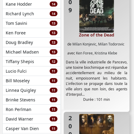
Kane Hodder
14
Richard Lynch
14
Tom Savini
13
Ken Foree
13
Zone of the Dead
Doug Bradley
13
de
Milan Konjevic
,
Milan Todorovic
Michael Madsen
13
avec
Ken Foree
,
Kristina Klebe
Tiffany Shepis
12
Dans la ville industrielle de Pancevo,
une toxine biochimique est répandue
Lucio Fulci
11
accidentellement au milieu de la
nuit, empoisonnant les habitants.
Bill Moseley
11
L'infection se propage dans toute la
ville alors que non loin, des agents
Linnea Quigley
11
d'Interpol...
Brinke Stevens
Durée : 101 min
11
Ron Perlman
11
2007
David Warner
11
Casper Van Dien
11