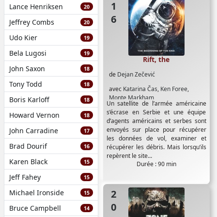
Lance Henriksen
20
Jeffrey Combs
20
Udo Kier
19
Bela Lugosi
19
Rift, the
John Saxon
18
de
Dejan Zečević
Tony Todd
18
avec
Katarina Čas
,
Ken Foree
,
Monte Markham
Boris Karloff
18
Un satellite de l’armée américaine
s’écrase en Serbie et une équipe
Howard Vernon
18
d’agents américains et serbes sont
envoyés sur place pour récupérer
John Carradine
17
les données de vol, examiner et
Brad Dourif
16
récupérer les débris. Mais lorsqu’ils
repèrent le site...
Karen Black
15
Durée : 90 min
Jeff Fahey
15
2009
Michael Ironside
15
Bruce Campbell
14