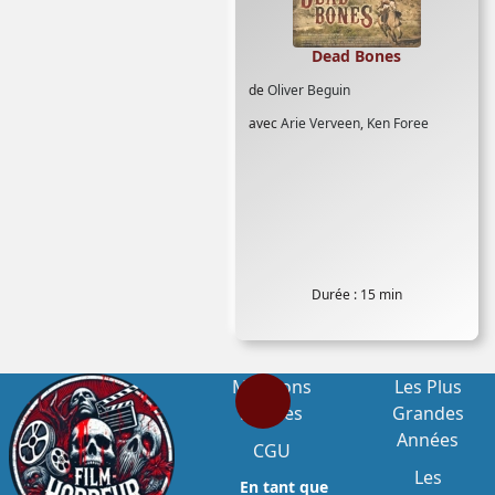
Rudy Ricci
,
Scott H Reiniger
,
Sharon
Ceccatti
,
Sukey Raphael
,
Taso N
Stavrakis
,
Ted Bank
,
Tom Kapusta
,
Dead Bones
Tom Savini
,
Tommy Lafitte
,
Tony
de
Oliver Beguin
Buba
,
Warner Shook
avec
Arie Verveen
,
Ken Foree
Durée : 15 min
Mentions
Les Plus
Légales
Grandes
Années
CGU
Les
En tant que