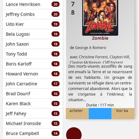
Lance Henriksen
20
Jeffrey Combs
20
Udo Kier
19
Bela Lugosi
19
Zombie
John Saxon
18
de
George A Romero
Tony Todd
18
avec
Christine Forrest
,
Clayton Hill
,
Clayton McKinnon
,
Cliff Forrest
,
Boris Karloff
18
Des morts-vivants assoiffés de sang
Daniel Dietrich
,
Dave Bartholomew
,
ont envahi la Terre et se nourrissent
Howard Vernon
Dave Hawkins
,
David Crawford
,
18
de ses habitants. Un groupe de
David Early
,
David Emge
,
Donna
survivants se réfugie dans un centre-
John Carradine
17
Savini
,
Fred Baker
,
Gaylen Ross
,
commercial abandonné. Alors que la
George A Romero
,
Howard Smith
,
J
Brad Dourif
16
vie s'organise à l'intérieur, la
Clifford Forrest Jr
,
James A Baffico
,
situation...
Jay Stover
,
Jeannie Jefferies
,
Jesse
Karen Black
15
Durée : 117 min
Del Gre
,
Jim Krut
,
Joe Shelby
,
John
acheter
Voir ba
Amplas
,
John Harrison
,
John Rice
,
Jeff Fahey
15
Joseph Pilato
,
Ken Foree
,
Larry
Michael Ironside
15
Vaira
,
Lenny Lies
,
Marty Schiff
,
Maxine Lapiduss
,
Mike Christopher
,
Bruce Campbell
14
Mike Savini
,
Molly McCloskey
,
Nick