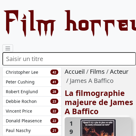
Film horre
Accueil
Films
Acteur
Christopher Lee
42
James A Baffico
Peter Cushing
41
La filmographie
Robert Englund
28
majeure de James
Debbie Rochon
23
A Baffico
Vincent Price
22
Donald Pleasence
22
1978
Paul Naschy
21