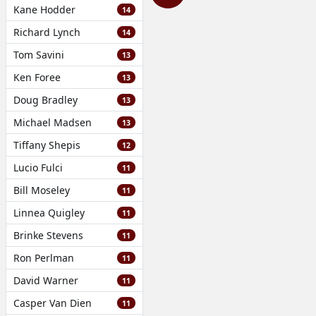
Tallo
,
Pam Chatfield
,
Pasquale
Kane Hodder
14
Buba
,
Patrick McCloskey
,
Randy
Kovitz
,
Richard France
,
Robert
Richard Lynch
14
Williams
,
Rod Stouffer
,
Roy Frumkes
,
Tom Savini
Rudy Ricci
,
Scott H Reiniger
,
Sharon
13
Ceccatti
,
Sukey Raphael
,
Taso N
Ken Foree
13
Stavrakis
,
Ted Bank
,
Tom Kapusta
,
Tom Savini
,
Tommy Lafitte
,
Tony
Doug Bradley
13
Buba
,
Warner Shook
Michael Madsen
13
Tiffany Shepis
12
Lucio Fulci
11
Bill Moseley
11
Linnea Quigley
11
Brinke Stevens
11
Ron Perlman
11
David Warner
11
Casper Van Dien
11