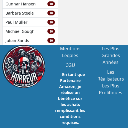
Gunnar Hansen
10
Barbara Steele
10
Paul Muller
10
Michael Gough
10
Julian Sands
10
Mentions
Les Plus
Légales
Grandes
Années
CGU
Les
En tant que
Réalisateurs
Partenaire
Les Plus
Amazon, je
Prolifiques
réalise un
bénéfice sur
les achats
remplissant les
conditions
requises.