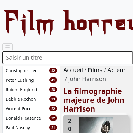
Film horre
Accueil
Films
Acteur
Christopher Lee
42
John Harrison
Peter Cushing
41
La filmographie
Robert Englund
28
majeure de John
Debbie Rochon
23
Harrison
Vincent Price
22
Donald Pleasence
22
2009
Paul Naschy
21