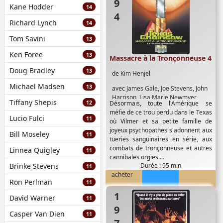
Kane Hodder
14
Richard Lynch
14
Tom Savini
13
Ken Foree
13
Massacre à la Tronçonneuse 4
Doug Bradley
13
de
Kim Henjel
Michael Madsen
13
avec
James Gale
,
Joe Stevens
,
John
Harrison
,
Lisa Marie Newmyer
,
Tiffany Shepis
12
Désormais, toute l'Amérique se
Matthew McConaughey
,
Renee
méfie de ce trou perdu dans le Texas
Zellweger
,
Robert Jacks
,
Tonie
Lucio Fulci
11
où Vilmer et sa petite famille de
Perensky
,
Tyler Cone
joyeux psychopathes s'adonnent aux
Bill Moseley
11
tueries sanguinaires en série, aux
combats de tronçonneuse et autres
Linnea Quigley
11
cannibales orgies....
Brinke Stevens
Durée : 95 min
11
acheter
Ron Perlman
11
1978
David Warner
11
Casper Van Dien
11