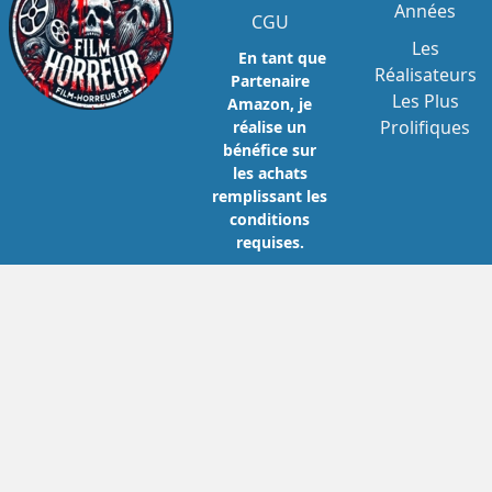
Années
Buba
,
Patrick McCloskey
,
Randy
CGU
Kovitz
,
Richard France
,
Robert
Les
Williams
,
Rod Stouffer
,
Roy Frumkes
,
En tant que
Rudy Ricci
,
Scott H Reiniger
Réalisateurs
,
Sharon
Partenaire
Ceccatti
,
Sukey Raphael
,
Taso N
Les Plus
Amazon, je
Stavrakis
,
Ted Bank
,
Tom Kapusta
,
Prolifiques
réalise un
Tom Savini
,
Tommy Lafitte
,
Tony
bénéfice sur
Buba
,
Warner Shook
les achats
remplissant les
conditions
requises.