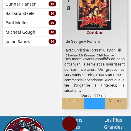
Gunnar Hansen
10
Barbara Steele
10
Paul Muller
10
Michael Gough
Zombie
10
Julian Sands
de
George A Romero
10
avec
Christine Forrest
,
Clayton Hill
,
Clayton McKinnon
,
Cliff Forrest
,
Des morts-vivants assoiffés de sang
Daniel Dietrich
,
Dave Bartholomew
,
ont envahi la Terre et se nourrissent
Dave Hawkins
,
David Crawford
,
de ses habitants. Un groupe de
David Early
,
David Emge
,
Donna
survivants se réfugie dans un centre-
Savini
,
Fred Baker
,
Gaylen Ross
,
commercial abandonné. Alors que la
George A Romero
,
Howard Smith
,
J
vie s'organise à l'intérieur, la
Clifford Forrest Jr
,
James A Baffico
,
situation...
Jay Stover
,
Jeannie Jefferies
,
Jesse
Durée : 117 min
Del Gre
,
Jim Krut
,
Joe Shelby
,
John
acheter
Voir ba
Amplas
,
John Harrison
,
John Rice
,
Joseph Pilato
,
Ken Foree
,
Larry
Vaira
,
Lenny Lies
,
Marty Schiff
,
Maxine Lapiduss
,
Mike Christopher
,
Mentions
Les Plus
Mike Savini
,
Molly McCloskey
,
Nick
Légales
Grandes
Tallo
,
Pam Chatfield
,
Pasquale