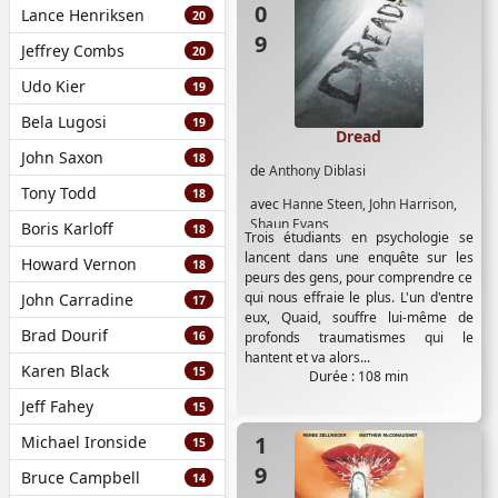
Lance Henriksen
20
Jeffrey Combs
20
Udo Kier
19
Bela Lugosi
19
Dread
John Saxon
18
de
Anthony Diblasi
Tony Todd
18
avec
Hanne Steen
,
John Harrison
,
Shaun Evans
Boris Karloff
18
Trois étudiants en psychologie se
lancent dans une enquête sur les
Howard Vernon
18
peurs des gens, pour comprendre ce
qui nous effraie le plus. L'un d'entre
John Carradine
17
eux, Quaid, souffre lui-même de
Brad Dourif
16
profonds traumatismes qui le
hantent et va alors...
Karen Black
15
Durée : 108 min
Jeff Fahey
15
1994
Michael Ironside
15
Bruce Campbell
14