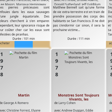
Lee Majors
,
Margaux Hemingway
,
Donald Sutherland
,
Jeff Goldblum
,
Sc
es pierres précieuses sont
Matthew Bennell sait qu'une forme
Se
Marisa Berenson
Kevin McCarthy
,
Leonard Nimoy
,
G
nfouies dans les eaux sauvages
de vie extra-terrestre est en train de
Da
Veronica Cartwright
R
'une jungle équatoriale. Des
prendre possession des corps des
mo
W
oleurs cherchent à s'en emparer.
habitants se San Francisco. Il ne doit
pr
ependant, leur ignorance risque de
pas s'endormir car sinon, il sera la
et
eur coûter cher car les eaux sont
prochaine victime…
sa
nfestées de piranhas.
Tan
Durée : 101 min
Durée : 111 min
acheter
a
1978
1978
19
Martin
Monstres Sont Toujours
Mo
Vivants, les
de
George A Romero
de
Larry Cohen
d
avec
Christine Forrest
,
Elyane
avec
Andrew Duggan
,
Eddie
a