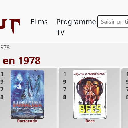
ur
Films
Programme
TV
1978
s en 1978
1978
1978
19
Barracuda
Bees