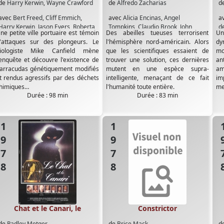
de
Harry Kerwin
,
Wayne Crawford
de
Alfredo Zacharias
d
avec
Bert Freed
,
Cliff Emmich
,
avec
Alicia Encinas
,
Angel
a
Harry Kerwin
,
Jason Evers
,
Roberta
Tompkins
,
Claudio Brook
,
John
d
ne petite ville portuaire est témoin
Des abeilles tueuses terrorisent
Un
Leighton
,
Scott Avery
,
Wayne
Carradine
,
John Saxon
,
Julio Cesar
T
'attaques sur des plongeurs. Le
l'hémisphère nord-américain. Alors
dy
Crawford
,
Wayne Hackett
,
William
iologiste Mike Canfield mène
que les scientifiques essaient de
m
Kerwin
'enquête et découvre l'existence de
trouver une solution, ces dernières
an
arracudas génétiquement modifiés
mutent en une espèce supra-
am
t rendus agressifs par des déchets
intelligente, menaçant de ce fait
im
himiques…
l'humanité toute entière.
met
Durée : 98 min
Durée : 83 min
1978
1978
19
Chat et le Canari, le
Constrictor
de
Radley Metger
de
Brice Mack
d