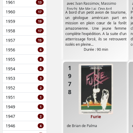
1961
13
avec
Ivan Rassimov
,
Massimo
Foschi
,
Me Me Lai
,
Ong Ard
,
1960
17
A bord d'un petit avion de tourisme,
P
Pratitsak Singhara
,
Sheik Razak
un géologue américain part en
é
Shikur
,
Sullalewan Suxantat
1959
19
mission en plein cœur de la forêt
j
amazonienne. Une jeune femme
c
1958
17
complète l'expédition. A la suite d'un
n
atterrissage forcé, ils se retrouvent
1957
15
isolés en pleine...
c
1956
Durée : 90 min
6
1955
8
1978
1954
6
1953
3
1952
2
1951
1
1949
1
1947
Furie
2
1946
de
Brian de Palma
4