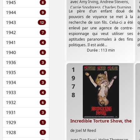
avec
Amy Irving
,
Andrew Stevens
,
1945
8
Carrie Snodgress
,
Charles Durning
,
Le père d'un enfant doué de
M
1944
9
Fiona Lewis
,
John Cassavetes
,
Kirk
pouvoirs de voyance se met à la
a
Douglas
,
William Finley
1943
recherche de son fils. Celui-ci a été
q
12
enlevé par une agence de contre-
m
1942
7
espionnage qui veut utiliser ses
é
aptitudes paranormales à des fins
p
1941
4
politiques. Il est aidé...
d
Durée : 113 min
d
1940
6
1936
3
1978
1935
6
1934
3
1933
4
1932
6
1931
3
Incredible Torture Show, the
1929
1
de
Joel M Reed
1928
1
avec
Dan Fauci
,
Helen Thompson
,