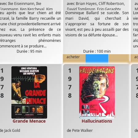
avec
Ike Eiseinmann
,
Ike
avec
Brian Hayes
,
Cliff Robertson
,
a
Eisenmann
,
Ken Kercheval
,
Kim
David Tomlinson
,
Erin Geraghty
,
M
eu après que leur chien ait été
Dominique Ballard se suicide. Son
Lo
Richards
,
Lou Frizzell
,
Martine
Flora Robson
,
Ian Holden
,
Jack
Pu
crasé, la famille Barry recueille un
mari David, qui cherchait à
vie
Beswick
,
R G Armstrong
,
Richard
McKenzie
,
Jack Warner
,
Jean
eune chiot providentiellement arrivé
s'approprier sa fortune de son
tr
Crenna
,
Victor Jory
,
Yvette Mimieux
Simmons
,
Jenny Agutter
,
Judy
hez eux. La présence de ce
vivant, est peu à peu assailli par des
ra
Geeson
,
Leslie Dwyer
,
Michael
ouveau venu ravit les enfants mais
visions de sa défunte épouse…
fa
Jayston
,
Ron Moody
,
Simon Ward
d'étranges phénomènes
al
ommencent à se produire...
un
Durée : 95 min
Durée : 100 min
acheter
a
1978
1978
19
Grande Menace
Hallucinations
de
Jack Gold
de
Pete Walker
d