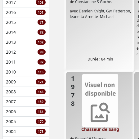
de
Constantine S Gochis
2017
108
avec
Damien Knight
,
Gyr Patterson
,
2016
101
Jeanetta Arnette
,
Michael
U
2015
Hollingsworth
,
Nick Carter
,
Nikki
71
d
Barthen
,
T G Finkbinder
b
2014
82
l
2013
102
b
e
2012
99
c
Durée : 84 min
2011
92
2010
115
1978
2009
121
2008
146
2007
159
2006
164
2005
170
Chasseur de Sang
2004
175
de
Robert W Morgan