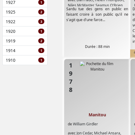
1927
1
Niles McMaster
,
Seamus O'Brien
,
Sardu tue des gens en public en
D
Viju Krem
1925
2
faisant croire à son public qu'il ne
e
s'agit que d'une farce...
d
1922
3
v
C
1920
1
l
1919
2
i
Durée : 88 min
1914
1
1910
1
1978
Manitou
de
William Girdler
avec
Jon Cedar
,
Michael Ansara
,