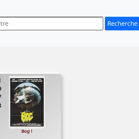
Recherche
78
Bog !