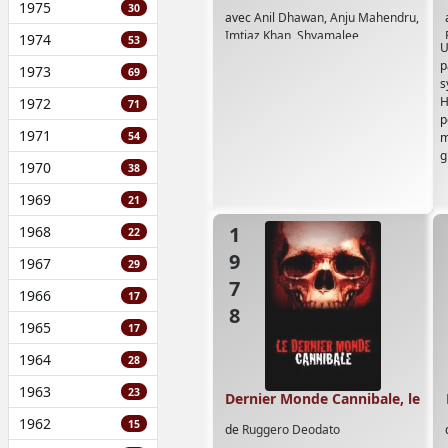
1975
30
avec
Anil Dhawan
,
Anju Mahendru
,
Imtiaz Khan
,
Shyamalee
1974
53
U
p
1973
69
s
H
1972
71
1971
54
m
1970
38
s
1969
21
1978
1968
22
1967
29
1966
17
1965
17
1964
28
1963
23
Dernier Monde Cannibale, le
1962
15
de
Ruggero Deodato