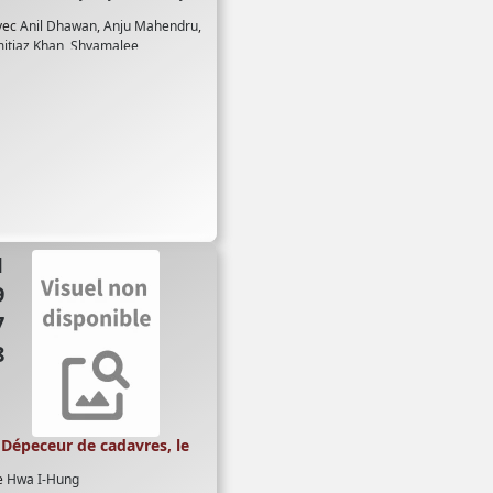
vec
Anil Dhawan
,
Anju Mahendru
,
itiaz Khan
,
Shyamalee
78
Dépeceur de cadavres, le
e
Hwa I-Hung