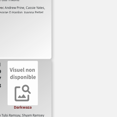
vec
Andrew Prine
,
Cassie Yates
,
eorge O Hanlon
,
Joanna Pettet
,
ynne Moody
,
Richard Crenna
,
ictor Buono
78
Darkwaza
e
Tulsi Ramsay
,
Shyam Ramsey