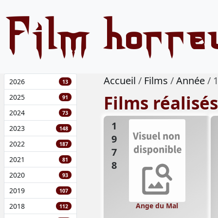
Film horre
Accueil
Films
Année
2026
13
Films réalisé
2025
91
2024
73
1978
2023
148
2022
187
2021
81
2020
93
2019
107
Ange du Mal
2018
112