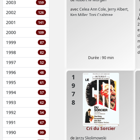
2003
159
avec
Celea Ann Cole
,
Jerry Albert
,
2002
126
Ken Miller
,
Toni Crabtree
À
2001
141
2
e
2000
109
c
m
1999
87
c
1998
d
82
Durée : 90 min
1997
52
1996
48
1978
1995
61
1994
57
1993
62
1992
54
1991
67
Cri du Sorcier
1990
99
de
Jerzy Skolimowski