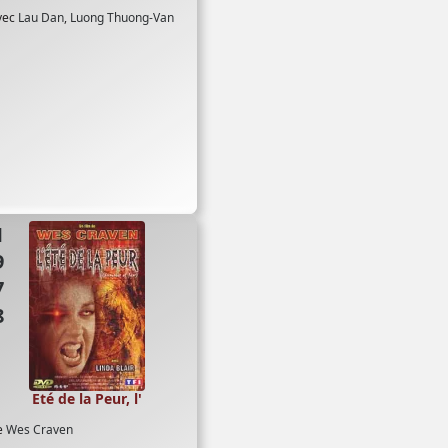
vec
Lau Dan
,
Luong Thuong-Van
78
Eté de la Peur, l'
e
Wes Craven