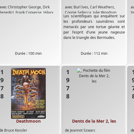
avec
Christopher George
,
Dirk
avec
Burl Ives
,
Carl Weathers
,
a
Benedict
,
Frank Converse
,
Hilary
Connie Sellecca
,
Julie Woodson
,
Im
Les scientifiques qui enquêtent sur
Thompson
,
Hugh O'Brian
,
Jo Ann
Leight McCloskey
,
Ruth Attaway
les profondeurs saumâtres sont
Harris
,
John Forsythe
,
Lee
menacés par une tortue géante et
Meriwether
,
Lynda Day George
,
par l'esprit d'une jeune nageuse
Marshall Thompson
,
Ray Milland
,
dans le triangle des Bermudes.
Roger E Mosley
,
Ruben Moreno
,
Stella Stevens
Durée : 100 min
Durée : 112 min
1978
1978
19
Deathmoon
Dents de la Mer 2, les
de
Bruce Kessler
de
Jeannot Szwarc
d