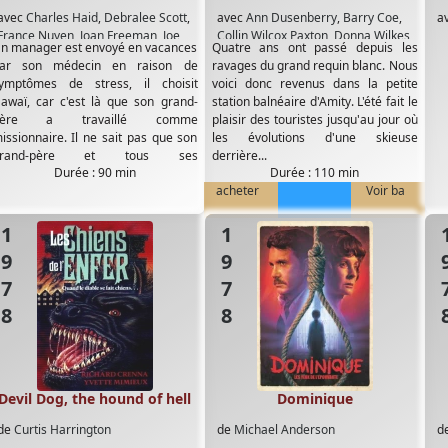
avec
Charles Haid
,
Debralee Scott
,
avec
Ann Dusenberry
,
Barry Coe
,
a
France Nuyen
,
Joan Freeman
,
Joe
Collin Wilcox Paxton
,
Donna Wilkes
,
n manager est envoyé en vacances
Quatre ans ont passé depuis les
Penny
,
Robert Foxworth
Gary Dubin
,
Gary Springer
,
ar son médecin en raison de
ravages du grand requin blanc. Nous
GµThomas Dunlop
,
Jeffrey Kramer
,
ymptômes de stress, il choisit
voici donc revenus dans la petite
John Dukakis
,
Joseph Mascolo
,
awaï, car c'est là que son grand-
station balnéaire d'Amity. L'été fait le
Lorraine Gary
,
Mark Gruner
,
Murray
père a travaillé comme
plaisir des touristes jusqu'au jour où
Hamilton
,
Roy Scheider
,
Susan
issionnaire. Il ne sait pas que son
les évolutions d'une skieuse
French
grand-père et tous ses
derrière...
Durée : 90 min
Durée : 110 min
uccesseurs...
acheter
Voir ba
1978
1978
19
Devil Dog, the hound of hell
Dominique
de
Curtis Harrington
de
Michael Anderson
d