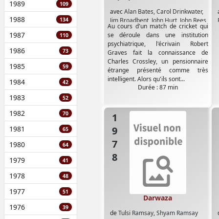
1989
109
avec
Alan Bates
,
Carol Drinkwater
,
1988
134
Jim Broadbent
,
John Hurt
,
John Rees
,
Au cours d'un match de cricket qui
Julian Hough
,
Robert Stephens
,
1987
se déroule dans une institution
110
Sussanah York
,
Tim Curry
psychiatrique, l'écrivain Robert
1986
73
Graves fait la connaissance de
Charles Crossley, un pensionnaire
1985
59
étrange présenté comme très
intelligent. Alors qu'ils sont...
1984
42
Durée : 87 min
1983
52
1982
70
1978
1981
65
1980
64
1979
41
1978
48
1977
51
Darwaza
1976
39
de
Tulsi Ramsay
,
Shyam Ramsay