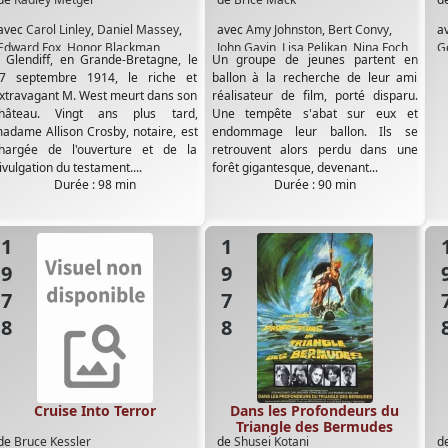
avec
Carol Linley
,
Daniel Massey
,
avec
Amy Johnston
,
Bert Convy
,
a
Edward Fox
,
Honor Blackman
,
John Gavin
,
Lisa Pelikan
,
Nina Foch
G
 Glendiff, en Grande-Bretagne, le
Un groupe de jeunes partent en
Michael Callan
,
Olivia Hussey
,
Peter
L
7 septembre 1914, le riche et
ballon à la recherche de leur ami
McEnery
,
Wendy Hiller
,
Wilfrid
V
xtravagant M. West meurt dans son
réalisateur de film, porté disparu.
Hyde-White
hâteau. Vingt ans plus tard,
Une tempête s'abat sur eux et
adame Allison Crosby, notaire, est
endommage leur ballon. Ils se
hargée de l'ouverture et de la
retrouvent alors perdu dans une
ivulgation du testament....
forêt gigantesque, devenant...
Durée : 98 min
Durée : 90 min
1978
1978
19
Cruise Into Terror
Dans les Profondeurs du
Triangle des Bermudes
de
Bruce Kessler
de
Shusei Kotani
d