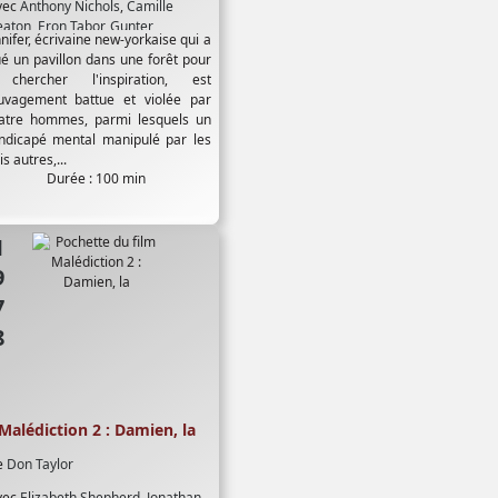
vec
Anthony Nichols
,
Camille
eaton
,
Eron Tabor
,
Gunter
nifer, écrivaine new-yorkaise qui a
leeman
,
Richard Pace
ué un pavillon dans une forêt pour
chercher l'inspiration, est
uvagement battue et violée par
atre hommes, parmi lesquels un
ndicapé mental manipulé par les
is autres,...
Durée : 100 min
78
Malédiction 2 : Damien, la
e
Don Taylor
vec
Elizabeth Shepherd
,
Jonathan