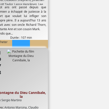
ott Taylor
,
Lance Henriksen
,
Lee
pt ans ont passé depuis que
rant
,
Leo McKern
,
Lew Ayres
,
mien a échappé de justesse à la
obert Foxworth
,
Sylvia Sidney
,
rt que voulait lui infliger son
illiam Holden
opre père. Il a aujourd'hui 13 ans
 vit avec son oncle Richard Thorn,
 tante Ann et son cousin Mark.
dis que...
Durée : 107 min
cheter
78
ntagne du Dieu Cannibale,
la
e
Sergio Martino
vec
Antonio Marsina
,
Claudio