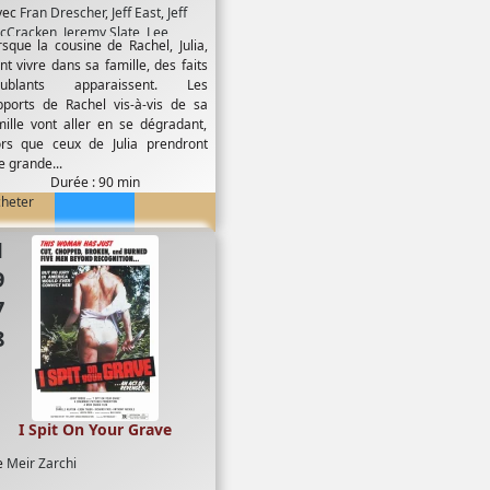
vec
Fran Drescher
,
Jeff East
,
Jeff
cCracken
,
Jeremy Slate
,
Lee
rsque la cousine de Rachel, Julia,
rcell
,
Linda Blair
,
McDonald Carey
nt vivre dans sa famille, des faits
oublants apparaissent. Les
pports de Rachel vis-à-vis de sa
mille vont aller en se dégradant,
ors que ceux de Julia prendront
e grande...
Durée : 90 min
cheter
78
I Spit On Your Grave
e
Meir Zarchi