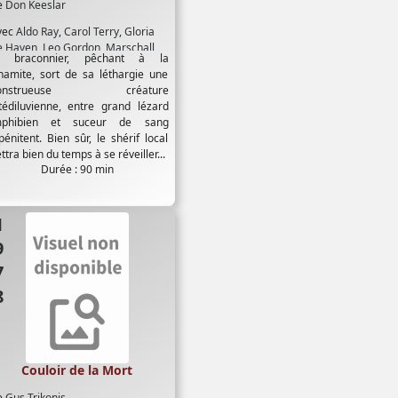
e
Don Keeslar
vec
Aldo Ray
,
Carol Terry
,
Gloria
e Haven
,
Leo Gordon
,
Marschall
 braconnier, pêchant à la
hompson
namite, sort de sa léthargie une
onstrueuse créature
tédiluvienne, entre grand lézard
phibien et suceur de sang
pénitent. Bien sûr, le shérif local
tra bien du temps à se réveiller...
Durée : 90 min
78
Couloir de la Mort
e
Gus Trikonis