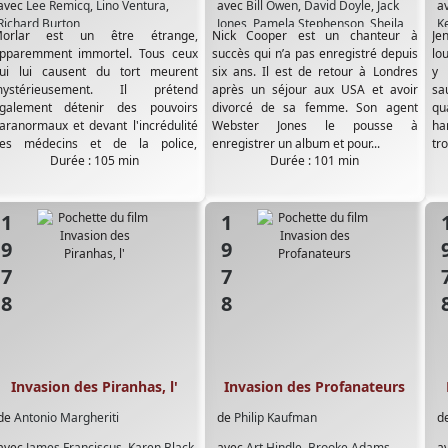
avec
Lee Remicq
,
Lino Ventura
,
avec
Bill Owen
,
David Doyle
,
Jack
a
Richard Burton
Jones
,
Pamela Stephenson
,
Sheila
K
orlar est un être étrange,
Nick Cooper est un chanteur à
Jen
Keith
K
pparemment immortel. Tous ceux
succès qui n’a pas enregistré depuis
lo
ui lui causent du tort meurent
six ans. Il est de retour à Londres
y 
ystérieusement. Il prétend
après un séjour aux USA et avoir
sa
galement détenir des pouvoirs
divorcé de sa femme. Son agent
qu
aranormaux et devant l'incrédulité
Webster Jones le pousse à
ha
es médecins et de la police,
enregistrer un album et pour...
tro
Durée : 105 min
Durée : 101 min
écide...
1978
1978
19
Invasion des Piranhas, l'
Invasion des Profanateurs
de
Antonio Margheriti
de
Philip Kaufman
d
avec
James Franciscus
,
Karen Black
,
avec
Art Hindle
,
Brooke Adams
,
a