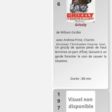
Grizzly
de
William Girdler
avec
Andrew Prine
,
Charles
Kissinger
,
Christopher George
,
Joan
Un grizzly de quinze pieds de haut
McCall
,
Joe Dorsey
,
Kermit Echols
,
terrorise un parc d'État, laissant à un
Richard Jaeckel
garde forestier le soin de sauver la
situation.
Durée : 88 min
1975