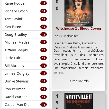
Kane Hodder
14
Richard Lynch
14
Tom Savini
13
Ken Foree
13
Witchouse 2 : Blood Coven
Doug Bradley
13
de
J R Bookwalter
Michael Madsen
13
avec
Adriana Butoi
,
Alexandru
Dragon
,
Andrew Prine
,
Ariauna
Tiffany Shepis
12
Des étudiants en archéologie
Albright
,
Elizabeth Hobgood
,
Kaycee
travaillent sur des sépultures
Shank
,
Nicholas Lanier
Lucio Fulci
11
récemment découvertes. Après
avoir exploré celle d'une sorcière,
Bill Moseley
11
une malédiction semble s'abbatre
sur eux.
Linnea Quigley
11
Brinke Stevens
Durée : 82 min
11
Ron Perlman
11
1982
David Warner
11
Casper Van Dien
11