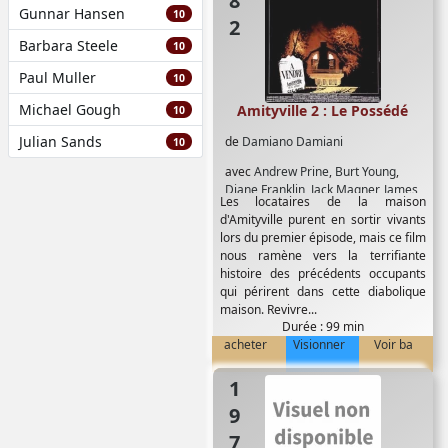
Gunnar Hansen
10
Barbara Steele
10
Paul Muller
10
Michael Gough
Amityville 2 : Le Possédé
10
Julian Sands
de
Damiano Damiani
10
avec
Andrew Prine
,
Burt Young
,
Diane Franklin
,
Jack Magner
,
James
Les locataires de la maison
Olson
,
Moses Gun
,
Rutyana Alda
d'Amityville purent en sortir vivants
lors du premier épisode, mais ce film
nous ramène vers la terrifiante
histoire des précédents occupants
qui périrent dans cette diabolique
maison. Revivre...
Durée : 99 min
acheter
Visionner
Voir ba
1978