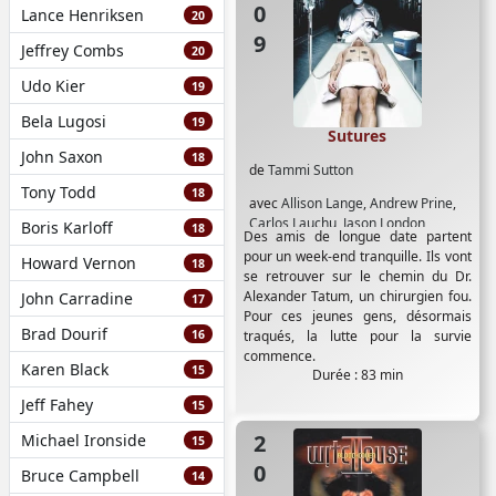
Lance Henriksen
20
Jeffrey Combs
20
Udo Kier
19
Bela Lugosi
19
Sutures
John Saxon
18
de
Tammi Sutton
Tony Todd
18
avec
Allison Lange
,
Andrew Prine
,
Carlos Lauchu
,
Jason London
Boris Karloff
18
Des amis de longue date partent
pour un week-end tranquille. Ils vont
Howard Vernon
18
se retrouver sur le chemin du Dr.
Alexander Tatum, un chirurgien fou.
John Carradine
17
Pour ces jeunes gens, désormais
Brad Dourif
16
traqués, la lutte pour la survie
commence.
Karen Black
15
Durée : 83 min
Jeff Fahey
15
2000
Michael Ironside
15
Bruce Campbell
14