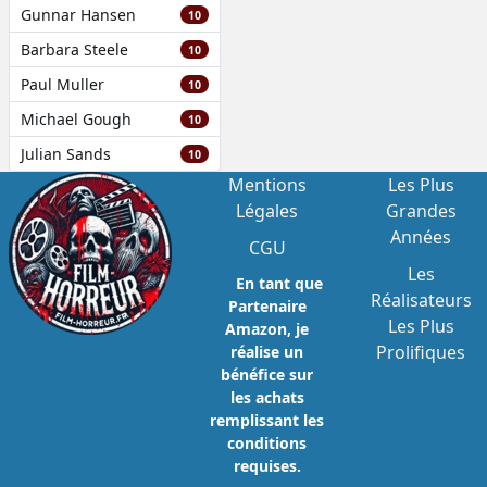
Gunnar Hansen
10
Barbara Steele
10
Paul Muller
10
Michael Gough
10
Julian Sands
10
Mentions
Les Plus
Légales
Grandes
Années
CGU
Les
En tant que
Réalisateurs
Partenaire
Les Plus
Amazon, je
Prolifiques
réalise un
bénéfice sur
les achats
remplissant les
conditions
requises.