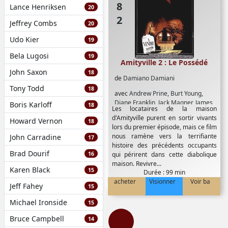
Lance Henriksen
20
Jeffrey Combs
20
Udo Kier
19
Bela Lugosi
19
Amityville 2 : Le Possédé
John Saxon
18
de
Damiano Damiani
Tony Todd
18
avec
Andrew Prine
,
Burt Young
,
Diane Franklin
,
Jack Magner
,
James
Boris Karloff
18
Les locataires de la maison
Olson
,
Moses Gun
,
Rutyana Alda
d'Amityville purent en sortir vivants
Howard Vernon
18
lors du premier épisode, mais ce film
nous ramène vers la terrifiante
John Carradine
17
histoire des précédents occupants
Brad Dourif
16
qui périrent dans cette diabolique
maison. Revivre...
Karen Black
15
Durée : 99 min
acheter
Visionner
Voir ba
Jeff Fahey
15
Michael Ironside
15
Bruce Campbell
14