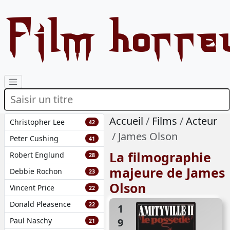
Film horre
Accueil
Films
Acteur
Christopher Lee
42
James Olson
Peter Cushing
41
La filmographie
Robert Englund
28
majeure de James
Debbie Rochon
23
Olson
Vincent Price
22
Donald Pleasence
22
1982
Paul Naschy
21