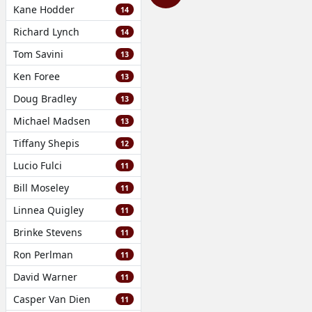
Kane Hodder
14
Richard Lynch
14
Tom Savini
13
Ken Foree
13
Doug Bradley
13
Michael Madsen
13
Tiffany Shepis
12
Lucio Fulci
11
Bill Moseley
11
Linnea Quigley
11
Brinke Stevens
11
Ron Perlman
11
David Warner
11
Casper Van Dien
11