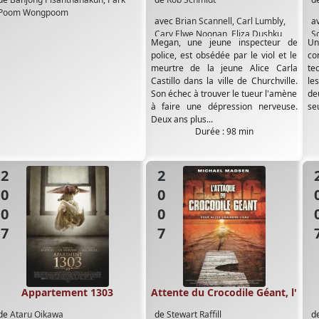
Poom Wongpoom
avec
Brian Scannell
,
Carl Lumbly
,
a
Cary Elwe Noonan
,
Eliza Dushku
,
S
Megan, une jeune inspecteur de
Un
Jack McGee
,
Melisso Leo
police, est obsédée par le viol et le
co
meurtre de la jeune Alice Carla
te
Castillo dans la ville de Churchville.
le
Son échec à trouver le tueur l'amène
de
à faire une dépression nerveuse.
seu
Deux ans plus...
Durée : 98 min
2007
2007
20
Appartement 1303
Attente du Crocodile Géant, l'
de
Ataru Oikawa
de
Stewart Raffill
d