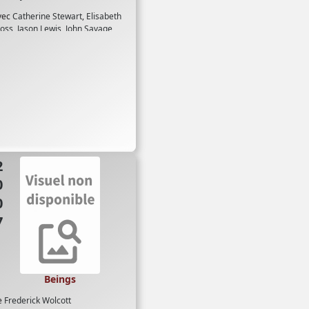
vec
Catherine Stewart
,
Elisabeth
oss
,
Jason Lewis
,
John Savage
07
Beings
e
Frederick Wolcott