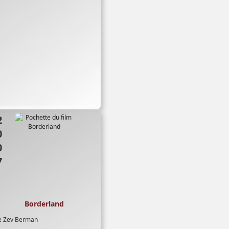
07
Borderland
e
Zev Berman