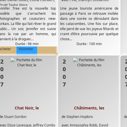
Pruitt Taylor Vince
ennifer Tree est la nouvelle top
Une jeune touriste américaine de
odèle que s'arrachent les
passage à Paris se retrouve invitée
hotographes et couturiers new-
dans une soirée se déroulant dans
orkais. La fille qui fait rêver le grand
les catacombes. Une fois sur place,
ublic… Un soir, Jennifer est suivie
elle perd de vue les joyeux fêtards et
ans la rue par un homme, qui
craint d'être poursuivie par quelque
arvient à la droguer....
chose...
Durée : 96 min
Durée : 100 min
acheter
Visionner
2007
2007
20
Chat Noir, le
Châtiments, les
de
Stuart Gordon
de
Stephen Hopkins
d
avec
Elyse Levesque
,
Jeffrey Combs
avec
Annasophia Robb
,
David