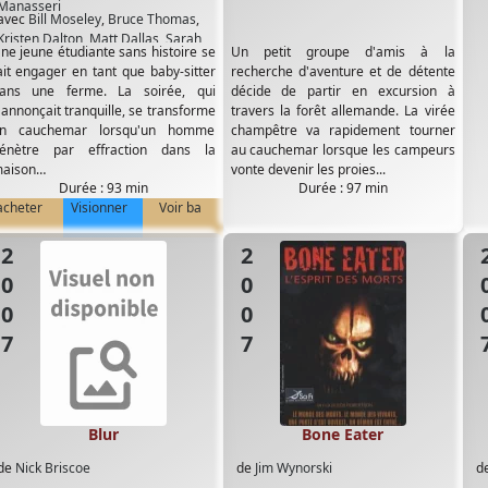
Manasseri
avec
Bill Moseley
,
Bruce Thomas
,
Kristen Dalton
,
Matt Dallas
,
Sarah
ne jeune étudiante sans histoire se
Un petit groupe d'amis à la
Thompson
ait engager en tant que baby-sitter
recherche d'aventure et de détente
ans une ferme. La soirée, qui
décide de partir en excursion à
'annonçait tranquille, se transforme
travers la forêt allemande. La virée
n cauchemar lorsqu'un homme
champêtre va rapidement tourner
énètre par effraction dans la
au cauchemar lorsque les campeurs
aison…
vonte devenir les proies...
Durée : 93 min
Durée : 97 min
acheter
Visionner
Voir ba
2007
2007
20
Blur
Bone Eater
de
Nick Briscoe
de
Jim Wynorski
d