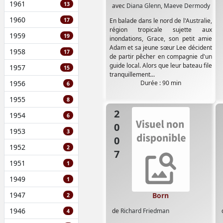
1961
13
avec
Diana Glenn
,
Maeve Dermody
1960
17
En balade dans le nord de l'Australie,
région tropicale sujette aux
1959
19
inondations, Grace, son petit amie
Adam et sa jeune sœur Lee décident
1958
17
de partir pêcher en compagnie d'un
guide local. Alors que leur bateau file
1957
15
tranquillement...
1956
Durée : 90 min
6
1955
8
2007
1954
6
1953
3
1952
2
1951
1
1949
1
1947
Born
2
1946
de
Richard Friedman
4