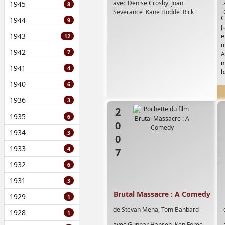
avec
Denise Crosby
,
Joan
1945
8
Severance
,
Kane Hodde
,
Rick
C
1944
9
McCallum
J
1943
e
12
m
1942
7
A
n
1941
4
b
1940
6
1936
3
2007
1935
6
1934
3
1933
4
1932
6
1931
3
Brutal Massacre : A Comedy
1929
1
de
Stevan Mena
,
Tom Banbard
1928
1
avec
Gunnar Hansen
,
Ken Foree