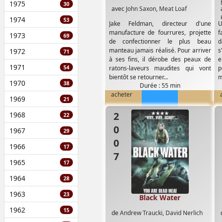
1975
30
avec
John Saxon
,
Meat Loaf
1974
53
Jake Feldman, directeur d'une
U
manufacture de fourrures, projette
f
1973
69
de confectionner le plus beau
d
manteau jamais réalisé. Pour arriver
s
1972
71
à ses fins, il dérobe des peaux de
e
1971
54
ratons-laveurs maudites qui vont
p
bientôt se retourner...
m
1970
38
Durée : 55 min
acheter
1969
21
2007
1968
22
1967
29
1966
17
1965
17
1964
28
1963
23
Black Water
1962
15
de
Andrew Traucki
,
David Nerlich