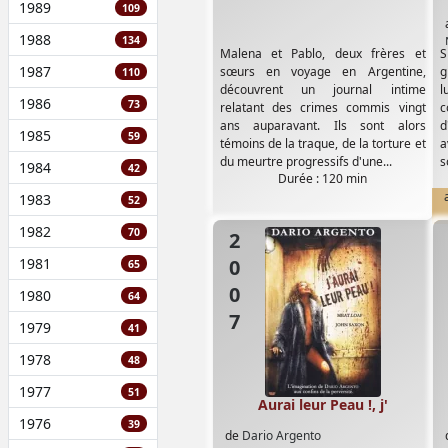
1989
109
1988
134
Malena et Pablo, deux frères et
S
1987
sœurs en voyage en Argentine,
g
110
découvrent un journal intime
l
1986
73
relatant des crimes commis vingt
c
ans auparavant. Ils sont alors
d
1985
59
témoins de la traque, de la torture et
a
du meurtre progressifs d'une...
s
1984
42
Durée : 120 min
1983
52
1982
70
2007
1981
65
1980
64
1979
41
1978
48
1977
51
Aurai leur Peau !, j'
1976
39
de
Dario Argento