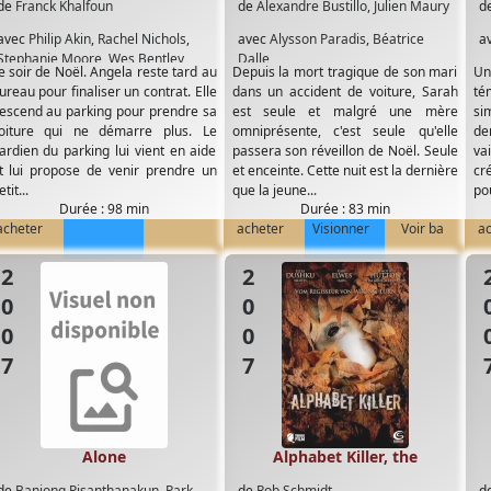
de
Franck Khalfoun
de
Alexandre Bustillo
,
Julien Maury
d
avec
Philip Akin
,
Rachel Nichols
,
avec
Alysson Paradis
,
Béatrice
a
Stephanie Moore
,
Wes Bentley
Dalle
e soir de Noël. Angela reste tard au
Depuis la mort tragique de son mari
Un
ureau pour finaliser un contrat. Elle
dans un accident de voiture, Sarah
té
escend au parking pour prendre sa
est seule et malgré une mère
si
oiture qui ne démarre plus. Le
omniprésente, c'est seule qu'elle
de
ardien du parking lui vient en aide
passera son réveillon de Noël. Seule
va
t lui propose de venir prendre un
et enceinte. Cette nuit est la dernière
cr
tit...
que la jeune...
po
Durée : 98 min
Durée : 83 min
acheter
acheter
Visionner
Voir ba
a
2007
2007
20
Alone
Alphabet Killer, the
de
Banjong Pisanthanakun
,
Park
de
Rob Schmidt
d