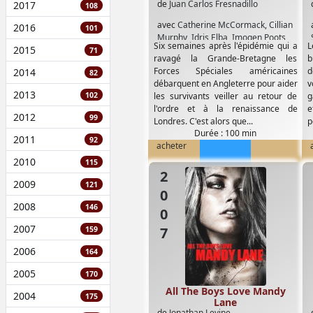
de
Juan Carlos Fresnadillo
2017
108
avec
Catherine McCormack
,
Cillian
2016
101
Murphy
,
Idris Elba
,
Imogen Poots
,
Six semaines après l'épidémie qui a
L
2015
Mackintosh Muggleton
,
Robert
71
ravagé la Grande-Bretagne les
b
Carlyle
,
Rose Byrne
Forces Spéciales américaines
d
2014
82
débarquent en Angleterre pour aider
v
2013
102
les survivants veiller au retour de
g
l'ordre et à la renaissance de
e
2012
99
Londres. C'est alors que...
pe
Durée : 100 min
2011
92
acheter
2010
115
2007
2009
121
2008
146
2007
159
2006
164
2005
170
All The Boys Love Mandy
2004
175
Lane
de
Jonathan Levine