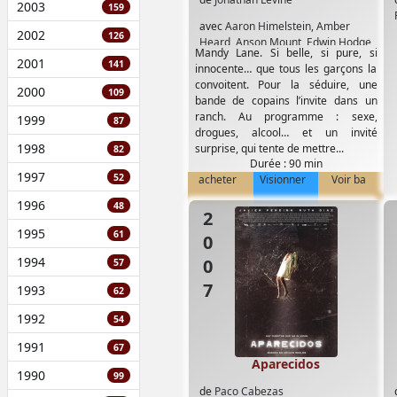
2003
159
avec
Aaron Himelstein
,
Amber
2002
126
Heard
,
Anson Mount
,
Edwin Hodge
,
Mandy Lane. Si belle, si pure, si
Luke Grimes
,
Michael Welch
,
2001
141
innocente… que tous les garçons la
Whitney Able
convoitent. Pour la séduire, une
2000
109
bande de copains l’invite dans un
ranch. Au programme : sexe,
1999
87
drogues, alcool… et un invité
1998
surprise, qui tente de mettre...
82
Durée : 90 min
1997
52
acheter
Visionner
Voir ba
1996
48
2007
1995
61
1994
57
1993
62
1992
54
1991
67
Aparecidos
1990
99
de
Paco Cabezas