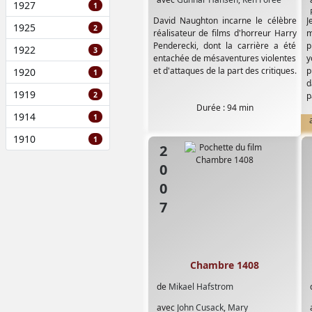
1927
1
David Naughton incarne le célèbre
J
1925
2
réalisateur de films d'horreur Harry
m
Penderecki, dont la carrière a été
p
1922
3
entachée de mésaventures violentes
y
et d'attaques de la part des critiques.
p
1920
1
d
1919
2
p
Durée : 94 min
1914
1
1910
1
2007
Chambre 1408
de
Mikael Hafstrom
avec
John Cusack
,
Mary