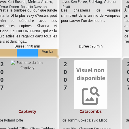
avec
Kurt Russell
,
Melissa Arcaro
,
avec
Ken Foree
,
Sid Haig
,
Victoria
a
Omar Doom
,
Rosario Dawson
,
Pratt
A
'est à la tombée du jour que Jungle
Des chasseurs de vampire
À 
Sydney Tamiia Poitier
,
Vanessa
L
ulia, la DJ la plus sexy d'Austin, peut
s'infiltrent dans un nid de vampires
Ji
Ferlito
,
Zoe Bell
C
nfin se détendre avec ses
pour sauver l'un des leurs...
tu
C
eilleures copines, Shanna et
au
P
rlene. Ce TRIO INFERNAL, qui vit la
Ne
T
uit, attire les regards dans tous les
de
W
ars et dancings...
réé
Durée : 110 min
Durée : 90 min
Voir ba
2007
2007
20
Captivity
Catacombs
de
Roland Joffé
de
Tomm Coker
,
David Elliot
d
avec
Daniel Gillies
,
Elisha Cuthbert
,
avec
Pink
,
Shannyn Sossamon