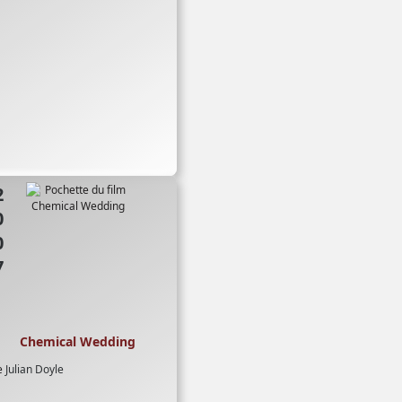
07
Chemical Wedding
e
Julian Doyle