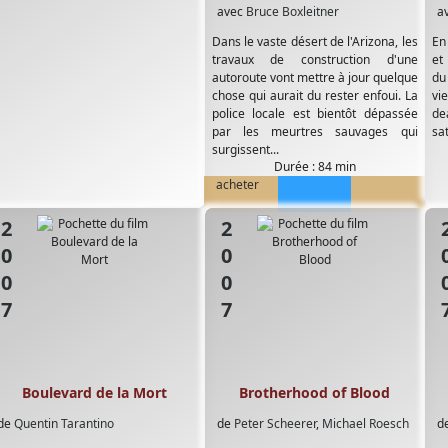
avec
Bruce Boxleitner
a
Dans le vaste désert de l'Arizona, les
En
travaux de construction d'une
et
autoroute vont mettre à jour quelque
du
chose qui aurait du rester enfoui. La
vi
police locale est bientôt dépassée
de
par les meurtres sauvages qui
sa
surgissent...
Durée : 84 min
acheter
2007
2007
20
Boulevard de la Mort
Brotherhood of Blood
de
Quentin Tarantino
de
Peter Scheerer
,
Michael Roesch
d