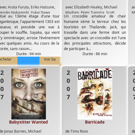
avec
Arata Furuta
,
Eriko Hatsune
,
avec
Elizabeth Healey
,
Michael
a
Noriko Nakagoshi
,
Yukai Itawa
Madsen
,
Peter Tuinstra
,
Scott
M
itué au 13ème étage d'une tour
Un crocodile amateur de chair
Hazell
,
Sherry Phungprasert
igantesque, l'appartement 1303 est
humaine sème la terreur chez les
uxueux, et possède une vue à
touristes en Thaïlande. Jack, qui
ouper le souffle. Sayaka, qui vient
travaille dans une ferme dont un
'y emménager, arrose l'événement
spectacle avec un crocodile est l'une
vec quelques amis. Au cours de la
des principales attractions, décide
oirée, sans raison...
de participer à...
Durée : 94 min
Durée : 86 min
acheter
Voir ba
2007
2007
20
Babysitter Wanted
Barricade
de
Jonas Barnes
,
Michael
de
Timo Rose
d