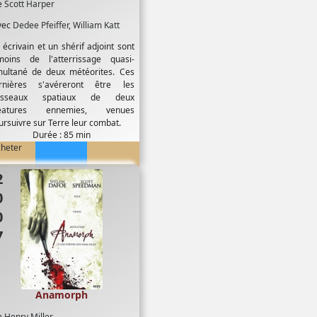
e
Scott Harper
vec
Dedee Pfeiffer
,
William Katt
 écrivain et un shérif adjoint sont
moins de l'atterrissage quasi-
multané de deux météorites. Ces
rnières s'avéreront être les
isseaux spatiaux de deux
éatures ennemies, venues
ursuivre sur Terre leur combat.
Durée : 85 min
cheter
07
Anamorph
e
Henry Miller