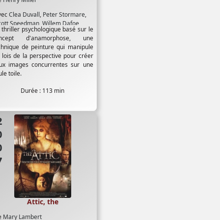
vec
Clea Duvall
,
Peter Stormare
,
cott Speedman
,
Willem Dafoe
 thriller psychologique basé sur le
ncept d'anamorphose, une
chnique de peinture qui manipule
s lois de la perspective pour créer
ux images concurrentes sur une
le toile.
Durée : 113 min
07
Attic, the
e
Mary Lambert