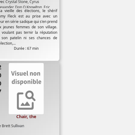
vec
Crystal Stone
,
Cyrus
lexander
,
Don O Knowlton
,
Eric
la vieille des élections, le shérif
ange
,
India Dupré
,
Jane Le
,
Jeffrey
mmy Fleck est au prise avec un
ombs
,
Jimmy Stathis
,
Kevin Indio
eur en série sadique qui s'en prend
opeland
,
Kristin Kirgan
,
Lisa
x jeunes femmes de son village.
escia
,
Michael Berryman
,
Sarah
 voulant pas ternir la réputation
hompson
,
Whitney Anderson
,
 son patelin ni ses chances de
illiam Sanford
lection,...
Durée : 67 min
07
Chair, the
e
Brett Sullivan