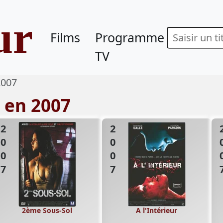
ur
Films
Programme
TV
2007
s en 2007
2007
2007
20
2ème Sous-Sol
A l'Intérieur