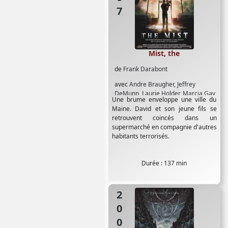
Mist, the
de
Frank Darabont
avec
Andre Braugher
,
Jeffrey
DeMunn
,
Laurie Holder
,
Marcia Gay
Une brume enveloppe une ville du
Harden
,
Thomas Jane
,
William
Maine. David et son jeune fils se
Sadler
retrouvent coincés dans un
supermarché en compagnie d'autres
habitants terrorisés.
Durée : 137 min
2003