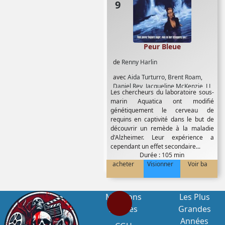
Peur Bleue
de
Renny Harlin
avec
Aida Turturro
,
Brent Roam
,
Daniel Rey
,
Jacqueline McKenzie
,
LL
Les chercheurs du laboratoire sous-
Cool J
,
Michael Rapaport
,
Saffron
marin Aquatica ont modifié
Burrows
,
Samuel LµJackson
,
Stellan
génétiquement le cerveau de
Skarsgard
,
Thomas Jane
requins en captivité dans le but de
découvrir un remède à la maladie
d'Alzheimer. Leur expérience a
cependant un effet secondaire...
Durée : 105 min
acheter
Visionner
Voir ba
Mentions
Les Plus
Légales
Grandes
Années