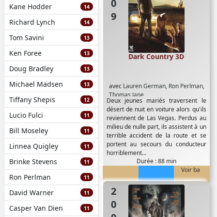
Kane Hodder
14
Richard Lynch
14
Tom Savini
13
Ken Foree
13
Dark Country 3D
Doug Bradley
13
Michael Madsen
13
avec
Lauren German
,
Ron Perlman
,
Thomas Jane
Tiffany Shepis
12
Deux jeunes mariés traversent le
désert de nuit en voiture alors qu'ils
Lucio Fulci
11
reviennent de Las Vegas. Perdus au
milieu de nulle part, ils assistent à un
Bill Moseley
11
terrible accident de la route et se
portent au secours du conducteur
Linnea Quigley
11
horriblement...
Brinke Stevens
Durée : 88 min
11
Voir ba
Ron Perlman
11
2008
David Warner
11
Casper Van Dien
11