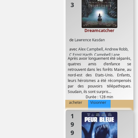
Dreamcatcher
de
Lawrence Kasdan
avec
Alex Campbell
,
Andrew Robb
,
C Ernst Harth
,
Campbell Lane
,
Après avoir longuement été séparés,
Carolyn Tweedle
,
Chera Bailey
,
quatres amis d'enfance se
Damian Lewis
,
Donnie Wahlberg
,
retrouvent dans les forêts Maine, au
Eric Keenleyside
,
Giacomo
nord-est des Etats-Unis. Enfants,
Baessato
,
Grant Heslov
,
Ingrid
leurs héroïsmes a été récompensés
Kavelaars
,
Jason Lee
,
Joel Palmer
,
par des pouvoirs télépathiques.
John Moore
,
Mike Holekamp
,
Soudain, ils sont surpris...
Morgan Freeman
,
Reese
Durée : 128 min
Thompson
,
Shauna Kain
,
T J Riley
,
acheter
Visionner
Thomas Jane
,
Timothy Olyphant
,
Tom Sizemore
,
Ty Olsson
1999