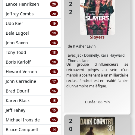
Lance Henriksen
20
Jeffrey Combs
20
Udo Kier
19
Bela Lugosi
19
Slayers
John Saxon
18
de
K Asher Levin
Tony Todd
18
avec
Jack Donnelly
,
Kara Hayward
,
Thomas Jane
Boris Karloff
18
Un groupe d'influenceurs se
retrouvent piégés au sein d'un
Howard Vernon
18
manoir appartenant à un milliardaire
reclus. L'endroit est en réalité l'antre
John Carradine
17
d'un vampire maléfique.
Brad Dourif
16
Karen Black
15
Durée : 88 min
Jeff Fahey
15
2009
Michael Ironside
15
Bruce Campbell
14