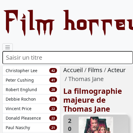
Film horre
Accueil
Films
Acteur
Christopher Lee
42
Thomas Jane
Peter Cushing
41
La filmographie
Robert Englund
28
majeure de
Debbie Rochon
23
Thomas Jane
Vincent Price
22
Donald Pleasence
22
2022
Paul Naschy
21