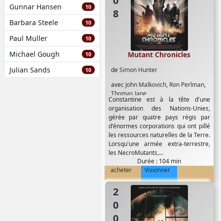
Gunnar Hansen
10
Barbara Steele
10
Paul Muller
10
Michael Gough
Mutant Chronicles
10
Julian Sands
de
Simon Hunter
10
avec
John Malkovich
,
Ron Perlman
,
Thomas Jane
Constantine est à la tête d'une
organisation des Nations-Unies,
gérée par quatre pays régis par
d'énormes corporations qui ont pillé
les ressources naturelles de la Terre.
Lorsqu'une armée extra-terrestre,
les NecroMutants,...
Durée : 104 min
acheter
Visionner
2007