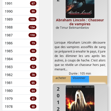
1991
67
1990
99
1989
109
Abraham Lincoln : Chasseur
de vampires
1988
134
de
Timur Bekmambetov
1987
110
Lorsque Abraham Lincoln découvre
1986
73
que des vampires assoiffés de sang
1985
59
se préparent à envahir le pays, il jure
de les éliminer les uns après les
1984
42
autres, à coups de hache. C'est alors
que se révèle un chasseur hors pair,
1983
52
menant...
Durée : 105 min
1982
70
acheter
Visionner
1981
65
2012
1980
64
1979
41
1978
48