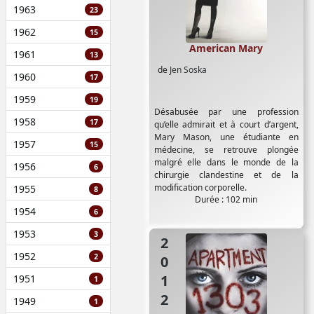
1963
23
1962
15
American Mary
1961
13
de
Jen Soska
1960
17
1959
19
Désabusée par une profession
1958
17
qu’elle admirait et à court d’argent,
Mary Mason, une étudiante en
1957
15
médecine, se retrouve plongée
malgré elle dans le monde de la
1956
6
chirurgie clandestine et de la
modification corporelle.
1955
8
Durée : 102 min
1954
6
1953
3
2012
1952
2
1951
1
1949
1