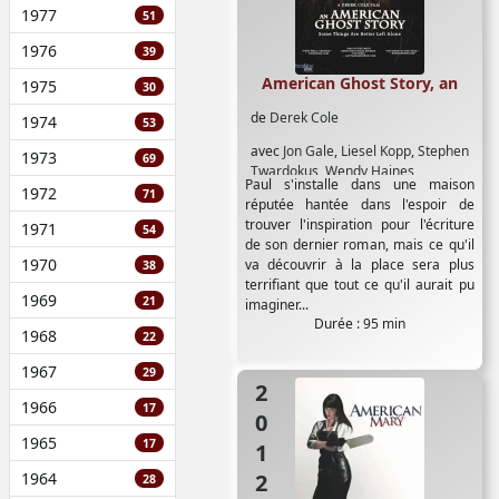
1977
51
1976
39
American Ghost Story, an
1975
30
de
Derek Cole
1974
53
avec
Jon Gale
,
Liesel Kopp
,
Stephen
1973
69
Twardokus
,
Wendy Haines
Paul s'installe dans une maison
1972
71
réputée hantée dans l'espoir de
trouver l'inspiration pour l'écriture
1971
54
de son dernier roman, mais ce qu'il
1970
va découvrir à la place sera plus
38
terrifiant que tout ce qu'il aurait pu
1969
21
imaginer...
Durée : 95 min
1968
22
1967
29
2012
1966
17
1965
17
1964
28