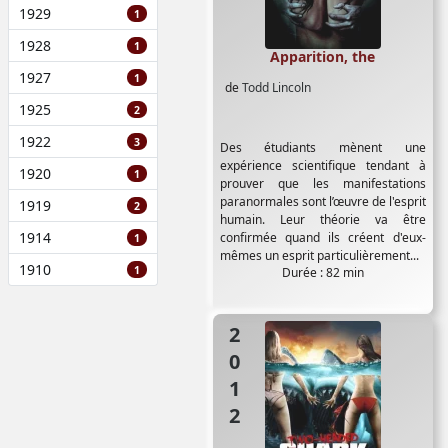
1929
1
1928
1
Apparition, the
1927
1
de
Todd Lincoln
1925
2
1922
3
Des étudiants mènent une
expérience scientifique tendant à
1920
1
prouver que les manifestations
paranormales sont l’œuvre de l'esprit
1919
2
humain. Leur théorie va être
1914
confirmée quand ils créent d'eux-
1
mêmes un esprit particulièrement...
1910
1
Durée : 82 min
2012