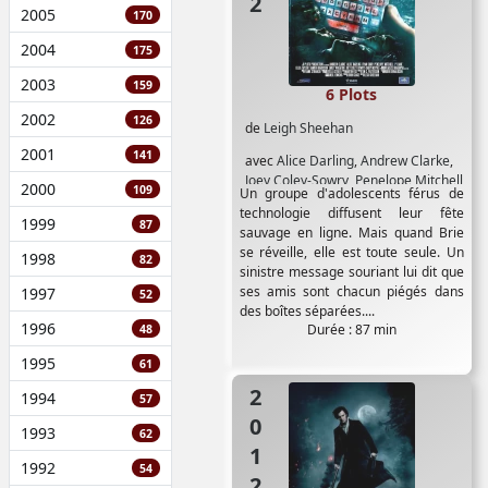
2005
170
2004
175
2003
159
6 Plots
2002
126
de
Leigh Sheehan
2001
141
avec
Alice Darling
,
Andrew Clarke
,
Joey Coley-Sowry
,
Penelope Mitchell
2000
109
Un groupe d'adolescents férus de
technologie diffusent leur fête
1999
87
sauvage en ligne. Mais quand Brie
se réveille, elle est toute seule. Un
1998
82
sinistre message souriant lui dit que
ses amis sont chacun piégés dans
1997
52
des boîtes séparées....
1996
Durée : 87 min
48
1995
61
2012
1994
57
1993
62
1992
54