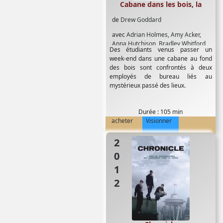
Cabane dans les bois, la
de
Drew Goddard
avec
Adrian Holmes
,
Amy Acker
,
Anna Hutchison
,
Bradley Whitford
,
Des étudiants venus passer un
Brian J White
,
Chelah Horsdal
,
Chris
week-end dans une cabane au fond
Hemsworth
,
Dan Payne
,
Fran Kranz
,
des bois sont confrontés à deux
Jesse Williams
,
Jodelle Ferland
,
employés de bureau liés au
Kristen Connolly
,
Maja Stace-Smith
,
mystérieux passé des lieux.
Matt Drake
,
Maya Massar
,
Monique
Ganderton
,
Nels Lennarson
,
Richard
Cetrone
,
Richard Jenkins
,
Simon
Durée : 105 min
Pidgeon
,
Tom Lenk
acheter
Visionner
2012