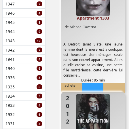
1947
2
1946
4
Apartment 1303
1945
8
de
Michael Taverna
1944
9
1943
12
A Detroit, Janet Slate, une jeune
femme dont la mère est alcoolique,
1942
7
est heureuse d'emménager seule
1941
4
dans son nouvel appartement. Alors
qu'elle croise sa voisine, une petite
1940
6
fille mystérieuse, cette dernière lui
conseille...
1936
3
Durée : 85 min
acheter
1935
6
1934
3
2012
1933
4
1932
6
1931
3