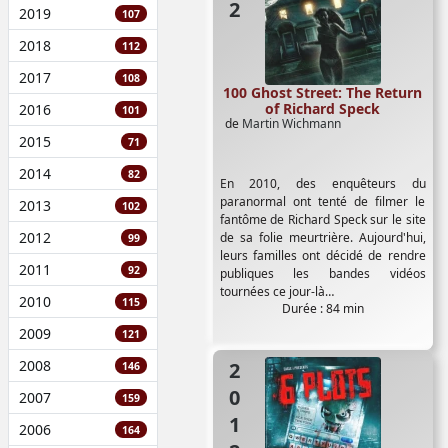
2019
107
2018
112
2017
108
100 Ghost Street: The Return
of Richard Speck
2016
101
de
Martin Wichmann
2015
71
2014
82
En 2010, des enquêteurs du
paranormal ont tenté de filmer le
2013
102
fantôme de Richard Speck sur le site
2012
de sa folie meurtrière. Aujourd'hui,
99
leurs familles ont décidé de rendre
2011
92
publiques les bandes vidéos
tournées ce jour-là…
2010
115
Durée : 84 min
2009
121
2008
2012
146
2007
159
2006
164