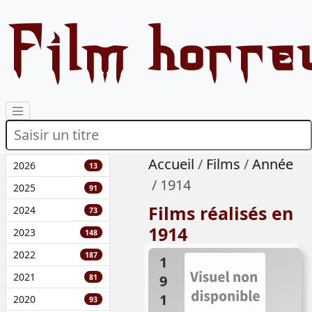
Film horre
Accueil
Films
Année
2026
13
1914
2025
91
Films réalisés en
2024
73
1914
2023
148
2022
187
1914
2021
81
2020
93