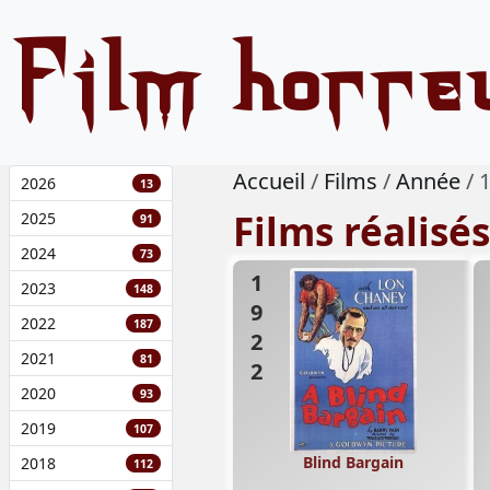
Film horre
Accueil
Films
Année
2026
13
Films réalisé
2025
91
2024
73
1922
2023
148
2022
187
2021
81
2020
93
2019
107
Blind Bargain
2018
112