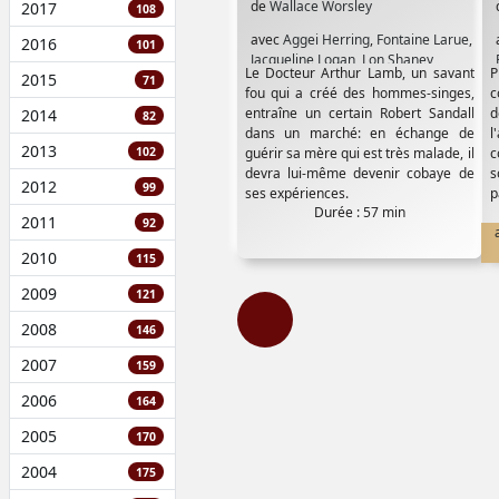
de
Wallace Worsley
2017
108
avec
Aggei Herring
,
Fontaine Larue
,
2016
101
Jacqueline Logan
,
Lon Shaney
,
Le Docteur Arthur Lamb, un savant
P
2015
Raymond Mc Kee
,
Virginia Madison
,
71
fou qui a créé des hommes-singes,
c
Virginia True Bordman
entraîne un certain Robert Sandall
d
2014
82
dans un marché: en échange de
2013
102
guérir sa mère qui est très malade, il
c
devra lui-même devenir cobaye de
s
2012
99
ses expériences.
p
Durée : 57 min
d
2011
92
2010
115
2009
121
2008
146
2007
159
2006
164
2005
170
2004
175