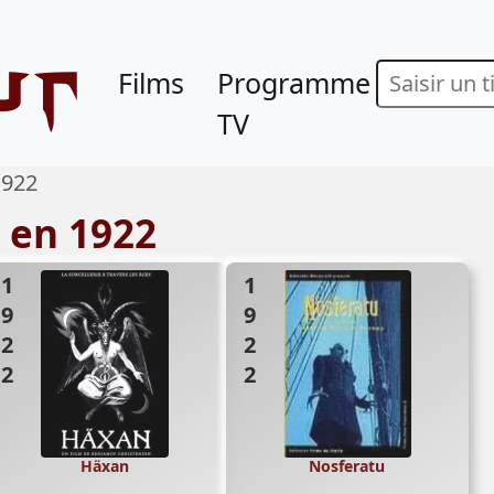
ur
Films
Programme
TV
1922
s en 1922
1922
1922
Häxan
Nosferatu