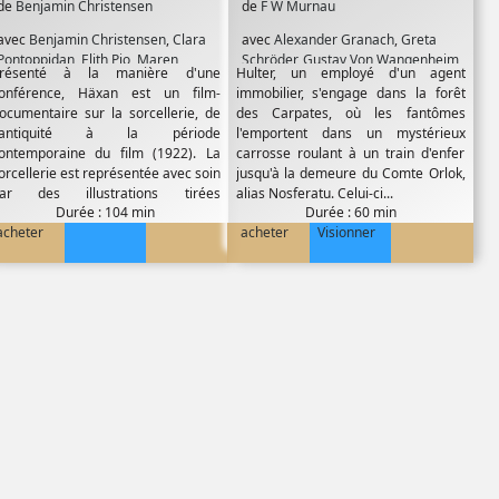
de
Benjamin Christensen
de
F W Murnau
avec
Benjamin Christensen
,
Clara
avec
Alexander Granach
,
Greta
Pontoppidan
,
Elith Pio
,
Maren
Schröder
,
Gustav Von Wangenheim
,
résenté à la manière d'une
Hulter, un employé d'un agent
Pedersen
,
Tora Teje
John Gottowt
,
Max Schreck
onférence, Häxan est un film-
immobilier, s'engage dans la forêt
ocumentaire sur la sorcellerie, de
des Carpates, où les fantômes
l'antiquité à la période
l'emportent dans un mystérieux
ontemporaine du film (1922). La
carrosse roulant à un train d'enfer
orcellerie est représentée avec soin
jusqu'à la demeure du Comte Orlok,
ar des illustrations tirées
alias Nosferatu. Celui-ci...
Durée : 104 min
Durée : 60 min
'ouvrages...
acheter
acheter
Visionner