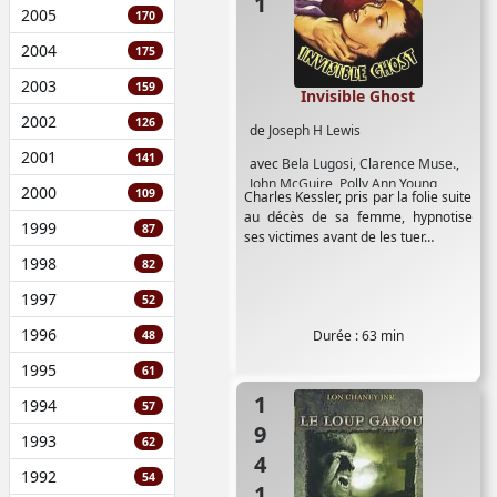
2005
170
2004
175
2003
159
Invisible Ghost
2002
126
de
Joseph H Lewis
2001
141
avec
Bela Lugosi
,
Clarence Muse.
,
John McGuire
,
Polly Ann Young
2000
109
Charles Kessler, pris par la folie suite
au décès de sa femme, hypnotise
1999
87
ses victimes avant de les tuer…
1998
82
1997
52
1996
Durée : 63 min
48
1995
61
1941
1994
57
1993
62
1992
54