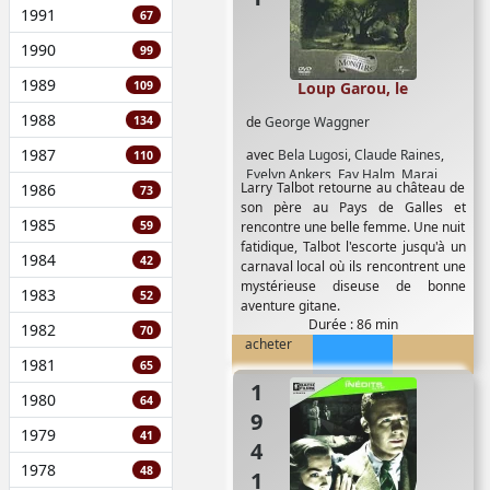
1991
67
1990
99
1989
109
Loup Garou, le
1988
134
de
George Waggner
1987
avec
Bela Lugosi
,
Claude Raines
,
110
Evelyn Ankers
,
Fay Halm
,
Marai
Larry Talbot retourne au château de
1986
73
Oupenskaya
,
Patrick Knowles
,
son père au Pays de Galles et
Warren Williams
1985
59
rencontre une belle femme. Une nuit
fatidique, Talbot l'escorte jusqu'à un
1984
42
carnaval local où ils rencontrent une
mystérieuse diseuse de bonne
1983
52
aventure gitane.
Durée : 86 min
1982
70
acheter
1981
65
1941
1980
64
1979
41
1978
48