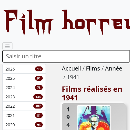
Film horre
Accueil
Films
Année
2026
13
1941
2025
91
Films réalisés en
2024
73
1941
2023
148
2022
187
1941
2021
81
2020
93