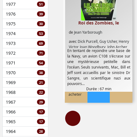
1977
51
1976
39
Roi des Zombies, le
1975
30
de
Jean Yarborough
1974
53
avec
Dick Purcell
,
Guy Usher
,
Henry
1973
69
Victor
,
Joan Woodbury
,
John Archer
,
En tentant de rejoindre une base de
Laurence Criner
,
Leigh Whipper
,
1972
71
la Navy, un avion C108 s'écrase sur
Madame Sul-Te-Wan
,
Mantan
une mystérieuse petiteîle dans
1971
54
Moreland
,
Marguerite Whitten
,
l'océan. Seuls survivants, Mac, Bill et
Patricia Stacey
1970
Jeff sont accueillis par le sinistre Dr
38
Sangre, un scientifique nazi aux
1969
21
pouvoirs...
Durée : 67 min
1968
22
acheter
1967
29
1966
17
1965
17
1964
28