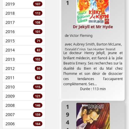
2019
107
2018
112
2017
108
Dr Jekyll et Mr Hyde
2016
101
de
Victor Fleming
2015
71
avec
Aubrey Smith
,
Barton McLane
,
Donald Crisp
,
Ian Hunter
,
Ingrid
2014
82
Le docteur Henry Jekyll, jeune et
Bergman
,
Lana Turner
,
Spencer
brillant médecin, est fiancé à la jolie
2013
102
Tracy
Beatrix Emery. Ses recherches sur la
2012
dualité du Bien et du Mal chez
99
l’homme et son désir de dissocier
2011
92
ces tendances l’accaparent
complètement. Ses...
2010
115
Durée : 113 min
2009
121
2008
1941
146
2007
159
2006
164