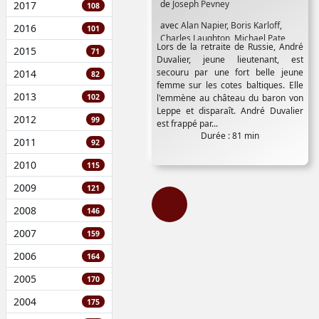
de
Joseph Pevney
2017
108
avec
Alan Napier
,
Boris Karloff
,
2016
101
Charles Laughton
,
Michael Pate
,
Lors de la retraite de Russie, André
2015
Paul Cavanagh
,
Richard Stapley
,
71
Duvalier, jeune lieutenant, est
Sally Forrest
secouru par une fort belle jeune
2014
82
femme sur les cotes baltiques. Elle
2013
102
l'emmène au château du baron von
Leppe et disparaît. André Duvalier
2012
99
est frappé par...
Durée : 81 min
2011
92
2010
115
2009
121
2008
146
2007
159
2006
164
2005
170
2004
175