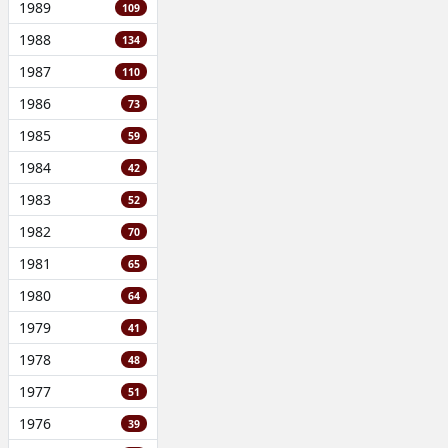
1989
109
1988
134
1987
110
1986
73
1985
59
1984
42
1983
52
1982
70
1981
65
1980
64
1979
41
1978
48
1977
51
1976
39