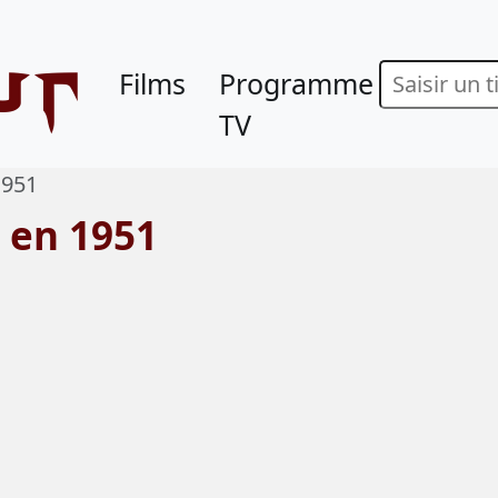
ur
Films
Programme
TV
1951
s en 1951