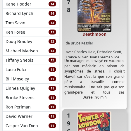
Kane Hodder
14
Richard Lynch
14
Tom Savini
13
Ken Foree
13
Deathmoon
Doug Bradley
13
de
Bruce Kessler
Michael Madsen
13
avec
Charles Haid
,
Debralee Scott
,
France Nuyen
,
Joan Freeman
,
Joe
Tiffany Shepis
12
Un manager est envoyé en vacances
Penny
,
Robert Foxworth
par son médecin en raison de
Lucio Fulci
11
symptômes de stress, il choisit
Hawaï, car c'est là que son grand-
Bill Moseley
11
père a travaillé comme
missionnaire. Il ne sait pas que son
Linnea Quigley
11
grand-père et tous ses
Brinke Stevens
Durée : 90 min
successeurs...
11
Ron Perlman
11
1962
David Warner
11
Casper Van Dien
11