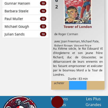
Gunnar Hansen
10
Barbara Steele
10
Paul Muller
10
Michael Gough
Tower of London
10
Julian Sands
de
Roger Corman
10
avec
Joan Freeman
,
Michael Pate
,
Robert Brown
,
Vincent Price
Au XVème siècle, le Roi Édouard VI
d'Angleterre et son jeune frère
Richard, duc de Gloucester, se
débarrassent de leurs ennemis en
les faisant emprisonner et exécuter
par le bourreau Mord a la Tour de
Londres.
Durée : 83 min
acheter
Mentions
Les Plus
Légales
Grandes