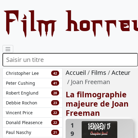
Film horre
Accueil
Films
Acteur
Christopher Lee
42
Joan Freeman
Peter Cushing
41
La filmographie
Robert Englund
28
majeure de Joan
Debbie Rochon
23
Freeman
Vincent Price
22
Donald Pleasence
22
1984
Paul Naschy
21