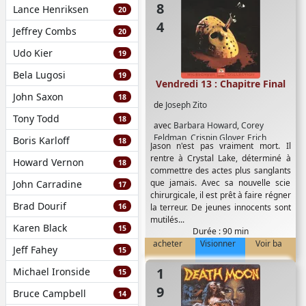
Lance Henriksen
20
Jeffrey Combs
20
Udo Kier
19
Bela Lugosi
19
Vendredi 13 : Chapitre Final
John Saxon
18
de
Joseph Zito
Tony Todd
18
avec
Barbara Howard
,
Corey
Feldman
,
Crispin Glover
,
Erich
Boris Karloff
18
Jason n'est pas vraiment mort. Il
Anderson
,
Joan Freeman
,
Kimberley
rentre à Crystal Lake, déterminé à
Howard Vernon
Beck
,
Peter Barton
18
commettre des actes plus sanglants
que jamais. Avec sa nouvelle scie
John Carradine
17
chirurgicale, il est prêt à faire régner
Brad Dourif
16
la terreur. De jeunes innocents sont
mutilés...
Karen Black
15
Durée : 90 min
acheter
Visionner
Voir ba
Jeff Fahey
15
1978
Michael Ironside
15
Bruce Campbell
14