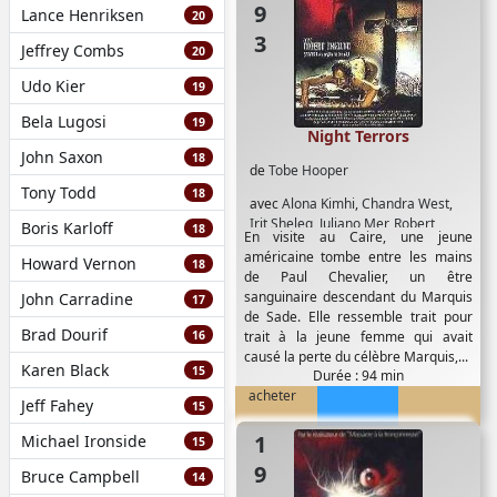
Lance Henriksen
20
Jeffrey Combs
20
Udo Kier
19
Bela Lugosi
19
Night Terrors
John Saxon
18
de
Tobe Hooper
Tony Todd
18
avec
Alona Kimhi
,
Chandra West
,
Irit Sheleg
,
Juliano Mer
,
Robert
Boris Karloff
18
En visite au Caire, une jeune
Englund
,
William Finley
,
Zoe Trilling
américaine tombe entre les mains
Howard Vernon
18
de Paul Chevalier, un être
sanguinaire descendant du Marquis
John Carradine
17
de Sade. Elle ressemble trait pour
Brad Dourif
16
trait à la jeune femme qui avait
causé la perte du célèbre Marquis,...
Karen Black
15
Durée : 94 min
acheter
Jeff Fahey
15
1980
Michael Ironside
15
Bruce Campbell
14