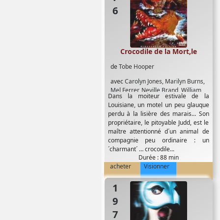
Crocodile de la Mort,le
de
Tobe Hooper
avec
Carolyn Jones
,
Marilyn Burns
,
Mel Ferrer
,
Neville Brand
,
William
Dans la moiteur estivale de la
Finley
Louisiane, un motel un peu glauque
perdu à la lisière des marais… Son
propriétaire, le pitoyable Judd, est le
maître attentionné d´un animal de
compagnie peu ordinaire : un
´charmant´ … crocodile...
Durée : 88 min
acheter
Visionner
1975