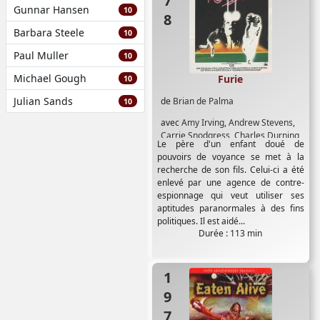
Gunnar Hansen
10
Barbara Steele
10
Paul Muller
10
Michael Gough
Furie
10
Julian Sands
de
Brian de Palma
10
avec
Amy Irving
,
Andrew Stevens
,
Carrie Snodgress
,
Charles Durning
,
Le père d'un enfant doué de
Fiona Lewis
,
John Cassavetes
,
Kirk
pouvoirs de voyance se met à la
Douglas
,
William Finley
recherche de son fils. Celui-ci a été
enlevé par une agence de contre-
espionnage qui veut utiliser ses
aptitudes paranormales à des fins
politiques. Il est aidé...
Durée : 113 min
1976