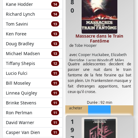
Kane Hodder
14
Richard Lynch
14
Tom Savini
13
Ken Foree
13
Massacre dans le Train
Fantôme
Doug Bradley
13
de
Tobe Hooper
Michael Madsen
13
avec
Cooper Huckabee
,
Elizabeth
Berridge
,
Largo Woodruff
,
Miles
Tiffany Shepis
12
Quatre adolescentes decident de
Chapin
,
Sylvia Miles
,
William Finley
passer une nuit dans le train
Lucio Fulci
11
fantome de la fete foraine qui bat
son plein. Un Frankenstein masque y
Bill Moseley
11
fait d'etranges apparitions, tuant
ceux qu'il croise.
Linnea Quigley
11
Brinke Stevens
Durée : 92 min
11
acheter
Ron Perlman
11
1978
David Warner
11
Casper Van Dien
11