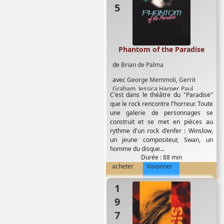
Phantom of the Paradise
de
Brian de Palma
avec
George Memmoli
,
Gerrit
Graham
,
Jessica Harper
,
Paul
C'est dans le théâtre du "Paradise"
Williams
,
William Finley
que le rock rencontre l'horreur. Toute
une galerie de personnages se
construit et se met en pièces au
rythme d'un rock d'enfer : Winslow,
un jeune compositeur, Swan, un
homme du disque...
Durée : 88 min
acheter
Visionner
1973