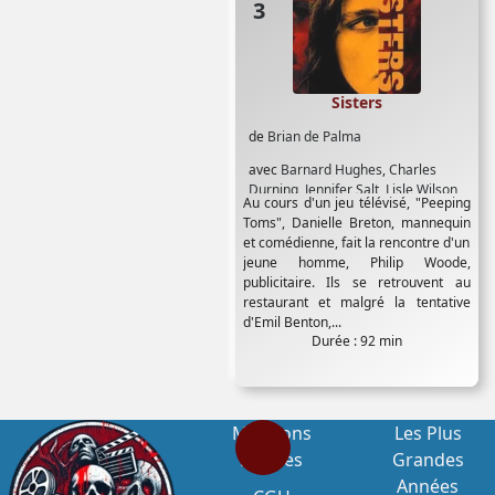
Sisters
de
Brian de Palma
avec
Barnard Hughes
,
Charles
Durning
,
Jennifer Salt
,
Lisle Wilson
,
Au cours d'un jeu télévisé, "Peeping
Margot Kidder
,
Mary Davenport
,
Toms", Danielle Breton, mannequin
William Finley
et comédienne, fait la rencontre d'un
jeune homme, Philip Woode,
publicitaire. Ils se retrouvent au
restaurant et malgré la tentative
d'Emil Benton,...
Durée : 92 min
Mentions
Les Plus
Légales
Grandes
Années