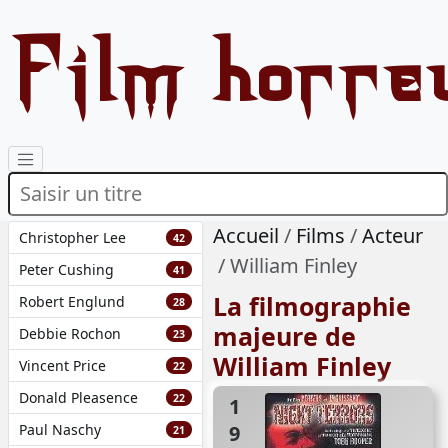
Film horre
Accueil
Films
Acteur
Christopher Lee
42
William Finley
Peter Cushing
41
La filmographie
Robert Englund
28
majeure de
Debbie Rochon
23
William Finley
Vincent Price
22
Donald Pleasence
22
1993
Paul Naschy
21