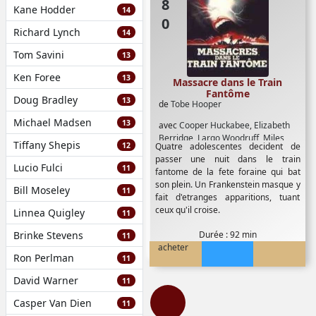
Kane Hodder
14
Richard Lynch
14
Tom Savini
13
Ken Foree
13
Massacre dans le Train
Fantôme
Doug Bradley
13
de
Tobe Hooper
Michael Madsen
13
avec
Cooper Huckabee
,
Elizabeth
Berridge
,
Largo Woodruff
,
Miles
Tiffany Shepis
12
Quatre adolescentes decident de
Chapin
,
Sylvia Miles
,
William Finley
passer une nuit dans le train
Lucio Fulci
11
fantome de la fete foraine qui bat
son plein. Un Frankenstein masque y
Bill Moseley
11
fait d'etranges apparitions, tuant
ceux qu'il croise.
Linnea Quigley
11
Brinke Stevens
Durée : 92 min
11
acheter
Ron Perlman
11
David Warner
11
Casper Van Dien
11