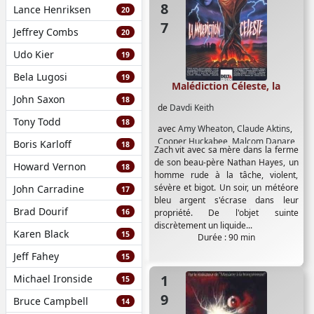
Lance Henriksen
20
Jeffrey Combs
20
Udo Kier
19
Bela Lugosi
19
Malédiction Céleste, la
John Saxon
18
de
Davdi Keith
Tony Todd
18
avec
Amy Wheaton
,
Claude Aktins
,
Cooper Huckabee
,
Malcom Danare
,
Boris Karloff
18
Zach vit avec sa mère dans la ferme
Will Wheaton
de son beau-père Nathan Hayes, un
Howard Vernon
18
homme rude à la tâche, violent,
sévère et bigot. Un soir, un météore
John Carradine
17
bleu argent s'écrase dans leur
Brad Dourif
16
propriété. De l'objet suinte
discrètement un liquide...
Karen Black
15
Durée : 90 min
Jeff Fahey
15
1980
Michael Ironside
15
Bruce Campbell
14