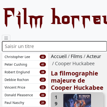
Film horre
Accueil
Films
Acteur
Christopher Lee
42
Cooper Huckabee
Peter Cushing
41
La filmographie
Robert Englund
28
majeure de
Debbie Rochon
23
Cooper Huckabee
Vincent Price
22
Donald Pleasence
22
1987
Paul Naschy
21