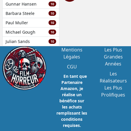
Gunnar Hansen
10
Barbara Steele
10
Paul Muller
10
Michael Gough
10
Julian Sands
10
Mentions
Les Plus
Légales
Grandes
Années
CGU
Les
En tant que
Réalisateurs
Partenaire
Les Plus
Amazon, je
Prolifiques
réalise un
bénéfice sur
les achats
remplissant les
conditions
requises.