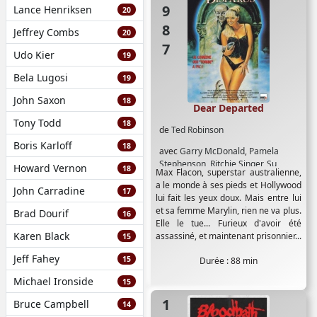
1987
Lance Henriksen
20
Jeffrey Combs
20
Udo Kier
19
Bela Lugosi
19
John Saxon
18
Dear Departed
Tony Todd
18
de
Ted Robinson
Boris Karloff
18
avec
Garry McDonald
,
Pamela
Stephenson
,
Ritchie Singer
,
Su
Howard Vernon
18
Max Flacon, superstar australienne,
Cruickshank
a le monde à ses pieds et Hollywood
John Carradine
17
lui fait les yeux doux. Mais entre lui
et sa femme Marylin, rien ne va plus.
Brad Dourif
16
Elle le tue... Furieux d'avoir été
Karen Black
assassiné, et maintenant prisonnier...
15
Jeff Fahey
15
Durée : 88 min
Michael Ironside
15
Bruce Campbell
14