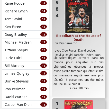
1984
Kane Hodder
14
Richard Lynch
14
Tom Savini
13
Ken Foree
13
Doug Bradley
13
Bloodbath at the House of
Death
Michael Madsen
13
de
Ray Cameron
Tiffany Shepis
12
avec
Cleo Rocos
,
David Lodge
,
Davilia David
,
Debbie Linden
,
Don
Lucio Fulci
Six scientifiques arrivent dans un
11
Warrington
,
Gareth Hunt
,
Graham
manoir pour enquêter sur des
Stark
,
John Fortune
,
John Stephen
Bill Moseley
11
phénomènes étranges à propos
Hill
,
Kenny Everett
,
Pamela
d'une pierre tombale qui était le site
Stephenson
,
Pat Ashton
,
Sheila
Linnea Quigley
11
du massacre mystérieux ans plus
Steafel
,
Tim Barrett
,
Vincent Price
tôt, où 18 personnes ont été tuées
Brinke Stevens
11
en une seule nuit. Il...
Durée : 88 min
Ron Perlman
11
David Warner
11
Casper Van Dien
11