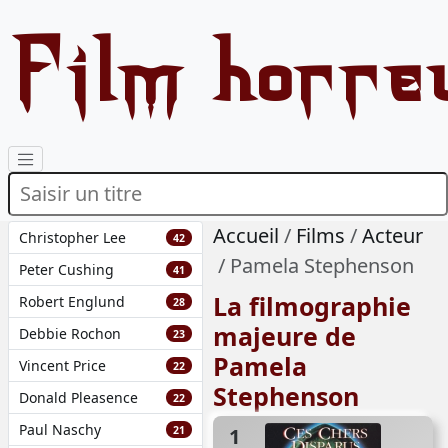
Film horre
Accueil
Films
Acteur
Christopher Lee
42
Pamela Stephenson
Peter Cushing
41
La filmographie
Robert Englund
28
majeure de
Debbie Rochon
23
Pamela
Vincent Price
22
Stephenson
Donald Pleasence
22
Paul Naschy
21