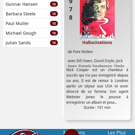
1978
Gunnar Hansen
10
Barbara Steele
10
Paul Muller
10
Michael Gough
10
Hallucinations
Julian Sands
10
de
Pete Walker
avec
Bill Owen
,
David Doyle
,
Jack
Jones
,
Pamela Stephenson
,
Sheila
Nick Cooper est un chanteur à
Keith
succès qui n’a pas enregistré depuis
six ans. Il est de retour à Londres
après un séjour aux USA et avoir
divorcé de sa femme. Son agent
Webster Jones le pousse à
enregistrer un album et pour...
Durée : 101 min
Mentions
Les Plus