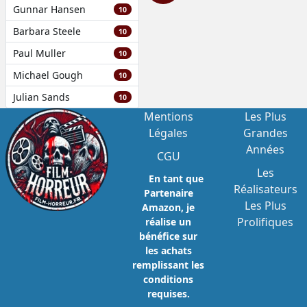
Gunnar Hansen
10
Barbara Steele
10
Paul Muller
10
Michael Gough
10
Julian Sands
10
Mentions
Les Plus
Légales
Grandes
Années
CGU
Les
En tant que
Réalisateurs
Partenaire
Les Plus
Amazon, je
Prolifiques
réalise un
bénéfice sur
les achats
remplissant les
conditions
requises.