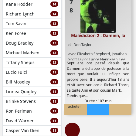
Kane Hodder
14
Richard Lynch
14
Tom Savini
13
Ken Foree
13
Malédiction 2 : Damien, la
Doug Bradley
13
de
Don Taylor
Michael Madsen
13
avec
Elizabeth Shepherd
,
Jonathan
Scott Taylor
,
Lance Henriksen
,
Lee
Tiffany Shepis
12
Sept ans ont passé depuis que
Grant
,
Leo McKern
,
Lew Ayres
,
Damien a échappé de justesse à la
Robert Foxworth
,
Sylvia Sidney
,
Lucio Fulci
11
mort que voulait lui infliger son
William Holden
propre père. Il a aujourd'hui 13 ans
Bill Moseley
11
et vit avec son oncle Richard Thorn,
sa tante Ann et son cousin Mark.
Linnea Quigley
11
Tandis que...
Brinke Stevens
Durée : 107 min
11
acheter
Ron Perlman
11
David Warner
11
Casper Van Dien
11