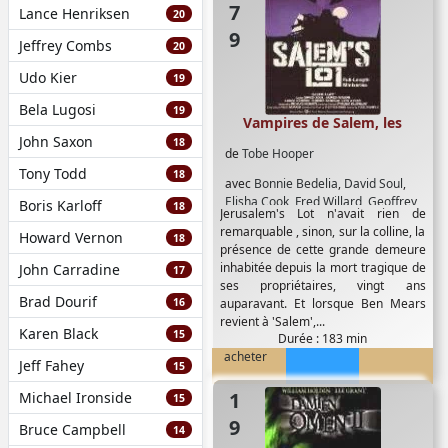
Lance Henriksen
20
Jeffrey Combs
20
Udo Kier
19
Bela Lugosi
19
Vampires de Salem, les
John Saxon
18
de
Tobe Hooper
Tony Todd
18
avec
Bonnie Bedelia
,
David Soul
,
Elisha Cook
,
Fred Willard
,
Geoffrey
Boris Karloff
18
Jerusalem's Lot n'avait rien de
Lewis
,
George Dzundza
,
James
remarquable , sinon, sur la colline, la
Howard Vernon
Mason
,
Jr.
,
Julie Cobb
,
Lance Kerwin
,
18
présence de cette grande demeure
Lew Ayres
inhabitée depuis la mort tragique de
John Carradine
17
ses propriétaires, vingt ans
Brad Dourif
16
auparavant. Et lorsque Ben Mears
revient à 'Salem',...
Karen Black
15
Durée : 183 min
acheter
Jeff Fahey
15
1978
Michael Ironside
15
Bruce Campbell
14