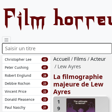
Film horre
Accueil
Films
Acteur
Christopher Lee
42
Lew Ayres
Peter Cushing
41
La filmographie
Robert Englund
28
majeure de Lew
Debbie Rochon
23
Ayres
Vincent Price
22
Donald Pleasence
22
1979
Paul Naschy
21