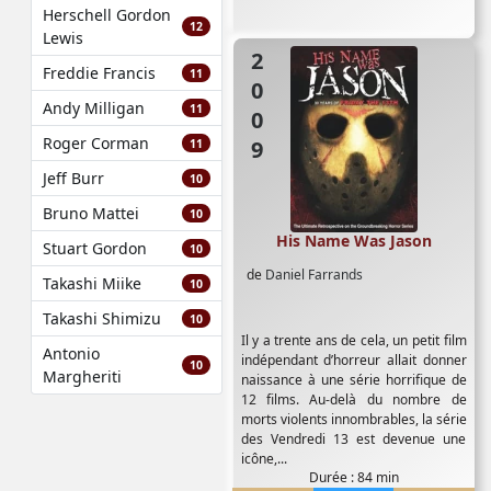
Herschell Gordon
12
Lewis
2009
Freddie Francis
11
Andy Milligan
11
Roger Corman
11
Jeff Burr
10
Bruno Mattei
10
His Name Was Jason
Stuart Gordon
10
de
Daniel Farrands
Takashi Miike
10
Takashi Shimizu
10
Il y a trente ans de cela, un petit film
Antonio
indépendant d’horreur allait donner
10
Margheriti
naissance à une série horrifique de
12 films. Au-delà du nombre de
morts violents innombrables, la série
des Vendredi 13 est devenue une
icône,...
Durée : 84 min