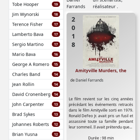
Tobe Hooper
19
réalisateur .
Jim Wynorski
18
2018
Terence Fisher
17
Lamberto Bava
17
Sergio Martino
17
Mario Bava
16
George A Romero
15
Amityville Murders, the
Charles Band
14
de
Daniel Farrands
Jean Rollin
14
David Cronenberg
14
Le film revient sur les cinq années
John Carpenter
précédant les événements retracés
13
dans le film Amityville sorti en 1979.
Brad Sykes
13
Ronald DeFeo Jr. avait pris un fusil et
assassiné toute sa famille pendant
Johannes Roberts
12
leur sommeil. Il avait prétendu que...
Brian Yusna
12
Durée : 98 min