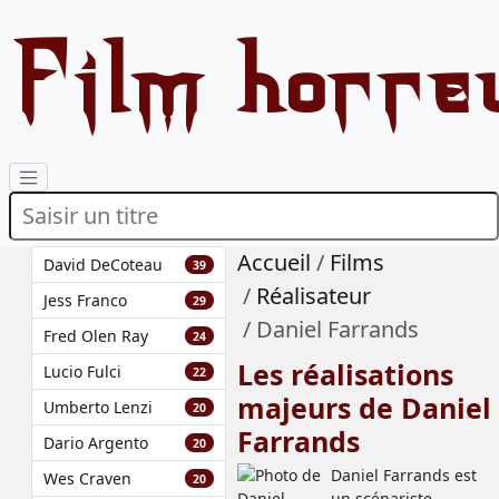
Film horre
Accueil
Films
David DeCoteau
39
Réalisateur
Jess Franco
29
Daniel Farrands
Fred Olen Ray
24
Les réalisations
Lucio Fulci
22
majeurs de Daniel
Umberto Lenzi
20
Farrands
Dario Argento
20
Daniel Farrands est
Wes Craven
20
un scénariste,