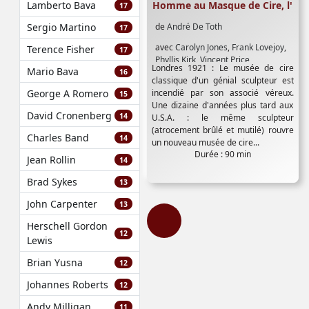
Homme au Masque de Cire, l'
Lamberto Bava
17
de
André De Toth
Sergio Martino
17
avec
Carolyn Jones
,
Frank Lovejoy
,
Terence Fisher
17
Phyllis Kirk
,
Vincent Price
Londres 1921 : Le musée de cire
Mario Bava
16
classique d'un génial sculpteur est
incendié par son associé véreux.
George A Romero
15
Une dizaine d'années plus tard aux
David Cronenberg
14
U.S.A. : le même sculpteur
(atrocement brûlé et mutilé) rouvre
Charles Band
14
un nouveau musée de cire...
Durée : 90 min
Jean Rollin
14
Brad Sykes
13
John Carpenter
13
Herschell Gordon
12
Lewis
Brian Yusna
12
Johannes Roberts
12
Andy Milligan
11