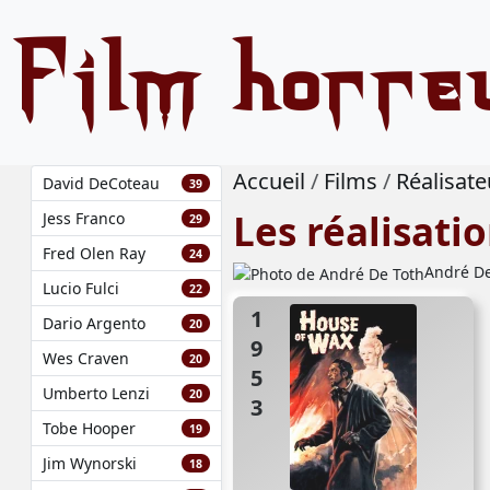
Film horre
Accueil
Films
Réalisate
David DeCoteau
39
Les réalisati
Jess Franco
29
Fred Olen Ray
24
André De 
Lucio Fulci
22
1953
Dario Argento
20
Wes Craven
20
Umberto Lenzi
20
Tobe Hooper
19
Jim Wynorski
18