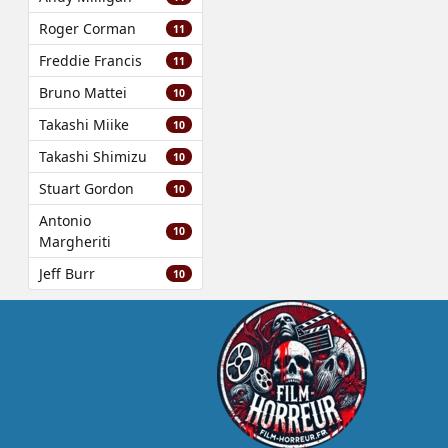
Roger Corman
11
Freddie Francis
11
Bruno Mattei
10
Takashi Miike
10
Takashi Shimizu
10
Stuart Gordon
10
Antonio
10
Margheriti
Jeff Burr
10