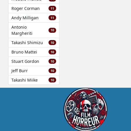
Roger Corman
11
Andy Milligan
11
Antonio
10
Margheriti
Takashi Shimizu
10
Bruno Mattei
10
Stuart Gordon
10
Jeff Burr
10
Takashi Miike
10