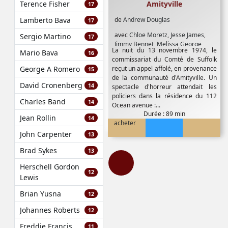
Amityville
Terence Fisher
17
de
Andrew Douglas
Lamberto Bava
17
avec
Chloe Moretz
,
Jesse James
,
Sergio Martino
17
Jimmy Bennet
,
Melissa George
,
La nuit du 13 novembre 1974, le
Mario Bava
Philip Baker Hall
,
Rachel Nichols
,
16
commissariat du Comté de Suffolk
Ryan Reynolds
reçut un appel affolé, en provenance
George A Romero
15
de la communauté d'Amityville. Un
David Cronenberg
14
spectacle d'horreur attendait les
policiers dans la résidence du 112
Charles Band
14
Ocean avenue :...
Durée : 89 min
Jean Rollin
14
acheter
John Carpenter
13
Brad Sykes
13
Herschell Gordon
12
Lewis
Brian Yusna
12
Johannes Roberts
12
Freddie Francis
11