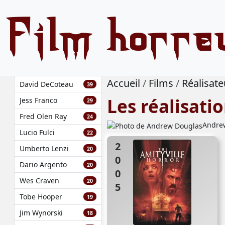
Film horre
Accueil
Films
Réalisate
David DeCoteau
39
Les réalisat
Jess Franco
29
Fred Olen Ray
24
Andrew
Lucio Fulci
22
2005
Umberto Lenzi
20
Dario Argento
20
Wes Craven
20
Tobe Hooper
19
Jim Wynorski
18