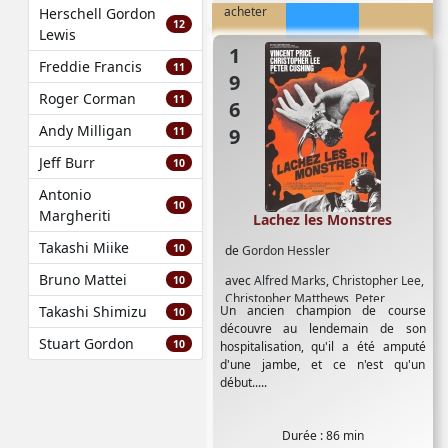
acheter
Herschell Gordon
12
Lewis
1969
Freddie Francis
11
Roger Corman
11
Andy Milligan
11
Jeff Burr
10
Antonio
10
Margheriti
Lachez les Monstres
Takashi Miike
10
de
Gordon Hessler
Bruno Mattei
avec
Alfred Marks
,
Christopher Lee
,
10
Christopher Matthews
,
Peter
Takashi Shimizu
Un ancien champion de course
10
Cushing
,
Vincent Price
découvre au lendemain de son
Stuart Gordon
10
hospitalisation, qu'il a été amputé
d'une jambe, et ce n'est qu'un
début.....
Durée : 86 min