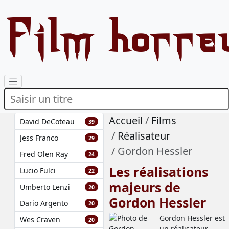
Film horre
Accueil
Films
David DeCoteau
39
Réalisateur
Jess Franco
29
Gordon Hessler
Fred Olen Ray
24
Les réalisations
Lucio Fulci
22
majeurs de
Umberto Lenzi
20
Gordon Hessler
Dario Argento
20
Gordon Hessler est
Wes Craven
20
un réalisateur .