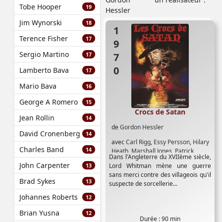
Tobe Hooper
19
Jim Wynorski
18
1970
Terence Fisher
17
Sergio Martino
17
Lamberto Bava
17
Mario Bava
16
George A Romero
15
Crocs de Satan
Jean Rollin
14
de
Gordon Hessler
David Cronenberg
14
avec
Carl Rigg
,
Essy Persson
,
Hilary
Charles Band
14
Heath
,
Marshall Jones
,
Patrick
Dans l'Angleterre du XVIIème siècle,
Mower
,
Vincent Price
John Carpenter
Lord Whitman mène une guerre
13
sans merci contre des villageois qu'il
Brad Sykes
13
suspecte de sorcellerie...
Johannes Roberts
12
Brian Yusna
12
Durée : 90 min