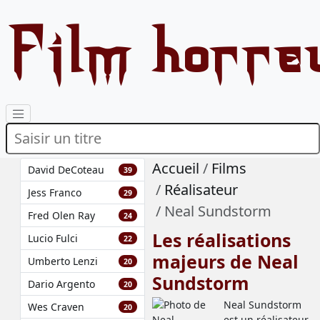
Film horre
Accueil
Films
David DeCoteau
39
Réalisateur
Jess Franco
29
Neal Sundstorm
Fred Olen Ray
24
Les réalisations
Lucio Fulci
22
majeurs de Neal
Umberto Lenzi
20
Sundstorm
Dario Argento
20
Neal Sundstorm
Wes Craven
20
est un réalisateur .