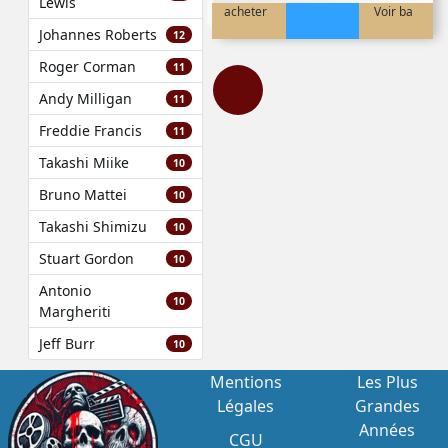
Lewis
acheter
Voir ba
Johannes Roberts
12
Roger Corman
11
Andy Milligan
11
Freddie Francis
11
Takashi Miike
10
Bruno Mattei
10
Takashi Shimizu
10
Stuart Gordon
10
Antonio
10
Margheriti
Jeff Burr
10
Mentions
Les Plus
Légales
Grandes
Années
CGU