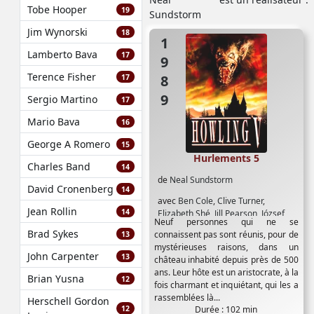
Tobe Hooper
19
Jim Wynorski
18
1989
Lamberto Bava
17
Terence Fisher
17
Sergio Martino
17
Mario Bava
16
George A Romero
15
Hurlements 5
Charles Band
14
de
Neal Sundstorm
David Cronenberg
14
avec
Ben Cole
,
Clive Turner
,
Jean Rollin
14
Elizabeth Shé
,
Jill Pearson
,
József
Neuf personnes qui ne se
Madaras
,
Mark Sivertsen
,
Mary
Brad Sykes
connaissent pas sont réunis, pour de
13
Stavin
,
Nigel Triffitt
,
Philip Davis
,
mystérieuses raisons, dans un
Renáta Szatler
,
Stephanie Faulkner
,
John Carpenter
13
château inhabité depuis près de 500
Victoria Catlin
,
William Shockley
ans. Leur hôte est un aristocrate, à la
Brian Yusna
12
fois charmant et inquiétant, qui les a
rassemblées là...
Herschell Gordon
12
Durée : 102 min