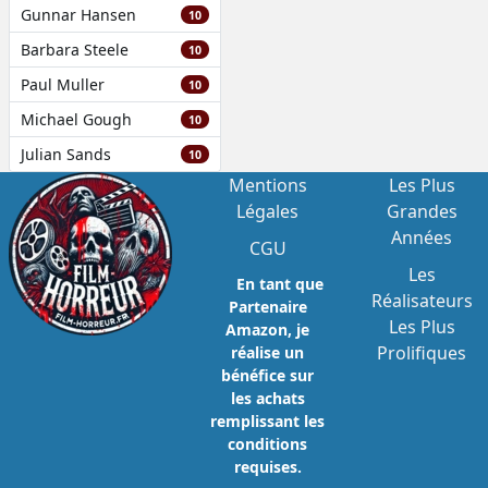
Gunnar Hansen
10
Barbara Steele
10
Paul Muller
10
Michael Gough
10
Julian Sands
10
Mentions
Les Plus
Légales
Grandes
Années
CGU
Les
En tant que
Réalisateurs
Partenaire
Les Plus
Amazon, je
Prolifiques
réalise un
bénéfice sur
les achats
remplissant les
conditions
requises.