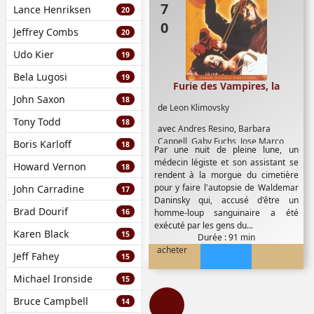
Lance Henriksen
20
Jeffrey Combs
20
Udo Kier
19
Bela Lugosi
19
Furie des Vampires, la
John Saxon
18
de
Leon Klimovsky
Tony Todd
18
avec
Andres Resino
,
Barbara
Cappell
,
Gaby Fuchs
,
Jose Marco
,
Boris Karloff
18
Par une nuit de pleine lune, un
Patty Sheppard
,
Paul Naschy
médecin légiste et son assistant se
Howard Vernon
18
rendent à la morgue du cimetière
pour y faire l'autopsie de Waldemar
John Carradine
17
Daninsky qui, accusé d'être un
Brad Dourif
16
homme-loup sanguinaire a été
exécuté par les gens du...
Karen Black
15
Durée : 91 min
acheter
Jeff Fahey
15
Michael Ironside
15
Bruce Campbell
14