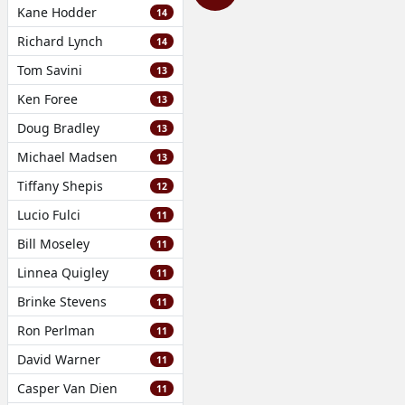
Kane Hodder
14
Richard Lynch
14
Tom Savini
13
Ken Foree
13
Doug Bradley
13
Michael Madsen
13
Tiffany Shepis
12
Lucio Fulci
11
Bill Moseley
11
Linnea Quigley
11
Brinke Stevens
11
Ron Perlman
11
David Warner
11
Casper Van Dien
11