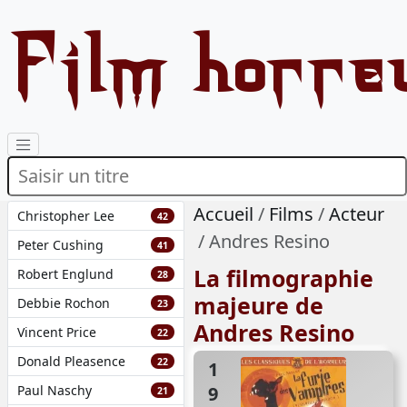
Film horre
Accueil
Films
Acteur
Christopher Lee
42
Andres Resino
Peter Cushing
41
La filmographie
Robert Englund
28
majeure de
Debbie Rochon
23
Andres Resino
Vincent Price
22
Donald Pleasence
22
1970
Paul Naschy
21