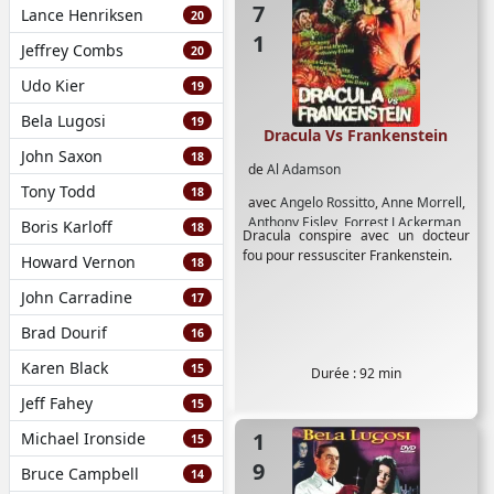
Lance Henriksen
20
Jeffrey Combs
20
Udo Kier
19
Bela Lugosi
19
Dracula Vs Frankenstein
John Saxon
18
de
Al Adamson
Tony Todd
18
avec
Angelo Rossitto
,
Anne Morrell
,
Anthony Eisley
,
Forrest J Ackerman
,
Boris Karloff
18
Dracula conspire avec un docteur
Jim Davis
,
John Bloom
,
John Carrol
fou pour ressusciter Frankenstein.
Howard Vernon
Naish
,
Lon Chaney Jr
,
Paul Naschy
,
18
Regina Carrol
,
Russ Tamblyn
,
John Carradine
17
William Bonner
,
Zandor Vorkov
Brad Dourif
16
Karen Black
15
Durée : 92 min
Jeff Fahey
15
1942
Michael Ironside
15
Bruce Campbell
14