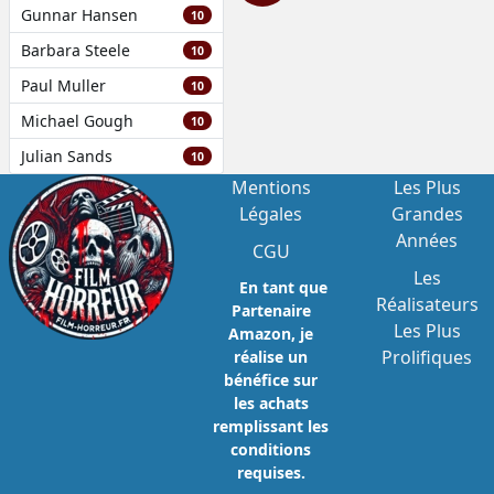
Gunnar Hansen
10
Barbara Steele
10
Paul Muller
10
Michael Gough
10
Julian Sands
10
Mentions
Les Plus
Légales
Grandes
Années
CGU
Les
En tant que
Réalisateurs
Partenaire
Les Plus
Amazon, je
Prolifiques
réalise un
bénéfice sur
les achats
remplissant les
conditions
requises.