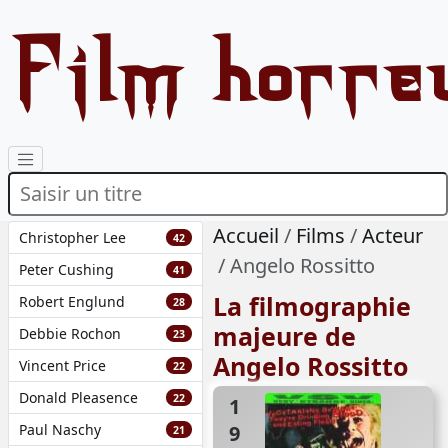
Film horre
Accueil
Films
Acteur
Christopher Lee
42
Angelo Rossitto
Peter Cushing
41
La filmographie
Robert Englund
28
majeure de
Debbie Rochon
23
Angelo Rossitto
Vincent Price
22
Donald Pleasence
22
1971
Paul Naschy
21