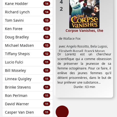
Kane Hodder
14
Richard Lynch
14
Tom Savini
13
Ken Foree
13
Corpse Vanishes, the
Doug Bradley
13
de
Wallace Fox
Michael Madsen
13
avec
Angelo Rossitto
,
Bela Lugosi
,
Elizabeth Russell
,
Franck Moran
,
Tiffany Shepis
12
Dr Lorentz est un chercheur
George Eldredge
,
Joan Barclay
,
scientifique qui a comme obsession
Luana Walters
,
Tristan Coffin
,
Vince
Lucio Fulci
11
de préserver la jeunesse de sa
Barnett
femme octogénaire. Pour ce faire, il
Bill Moseley
11
enlève des jeunes femmes qu'il
détient prisonnières, dans le but de
Linnea Quigley
11
leur prélever une substance...
Brinke Stevens
Durée : 63 min
11
Ron Perlman
11
David Warner
11
Casper Van Dien
11