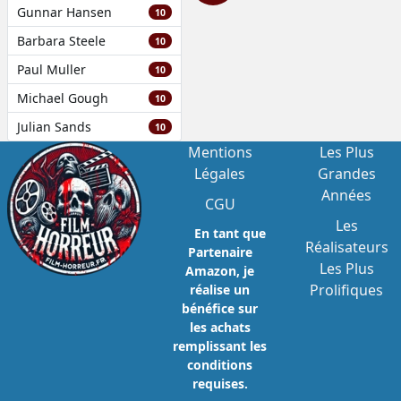
Gunnar Hansen
10
Barbara Steele
10
Paul Muller
10
Michael Gough
10
Julian Sands
10
Mentions
Les Plus
Légales
Grandes
Années
CGU
Les
En tant que
Réalisateurs
Partenaire
Les Plus
Amazon, je
Prolifiques
réalise un
bénéfice sur
les achats
remplissant les
conditions
requises.