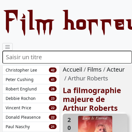
Film horre
Accueil
Films
Acteur
Christopher Lee
42
Arthur Roberts
Peter Cushing
41
La filmographie
Robert Englund
28
majeure de
Debbie Rochon
23
Arthur Roberts
Vincent Price
22
Donald Pleasence
22
2003
Paul Naschy
21