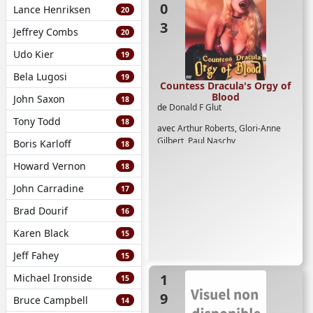
Lance Henriksen
20
Jeffrey Combs
20
Udo Kier
19
Bela Lugosi
19
Countess Dracula's Orgy of
Blood
John Saxon
18
de
Donald F Glut
Tony Todd
18
avec
Arthur Roberts
,
Glori-Anne
Gilbert
,
Paul Naschy
Boris Karloff
18
Howard Vernon
18
John Carradine
17
Brad Dourif
16
Karen Black
15
Jeff Fahey
15
1974
Michael Ironside
15
Bruce Campbell
14