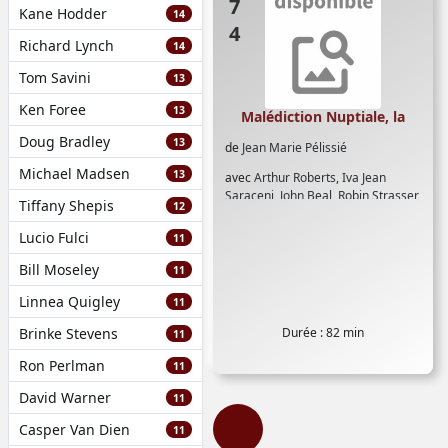
Kane Hodder
14
Richard Lynch
14
Tom Savini
13
Ken Foree
13
Malédiction Nuptiale, la
Doug Bradley
13
de
Jean Marie Pélissié
Michael Madsen
13
avec
Arthur Roberts
,
Iva Jean
Saraceni
,
John Beal
,
Robin Strasser
Tiffany Shepis
12
Lucio Fulci
11
Bill Moseley
11
Linnea Quigley
11
Brinke Stevens
Durée : 82 min
11
Ron Perlman
11
David Warner
11
Casper Van Dien
11