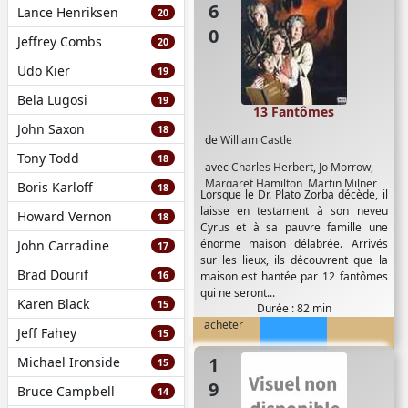
Lance Henriksen
20
Jeffrey Combs
20
Udo Kier
19
Bela Lugosi
19
13 Fantômes
John Saxon
18
de
William Castle
Tony Todd
18
avec
Charles Herbert
,
Jo Morrow
,
Margaret Hamilton
,
Martin Milner
Boris Karloff
18
Lorsque le Dr. Plato Zorba décède, il
laisse en testament à son neveu
Howard Vernon
18
Cyrus et à sa pauvre famille une
énorme maison délabrée. Arrivés
John Carradine
17
sur les lieux, ils découvrent que la
Brad Dourif
16
maison est hantée par 12 fantômes
qui ne seront...
Karen Black
15
Durée : 82 min
acheter
Jeff Fahey
15
1957
Michael Ironside
15
Bruce Campbell
14