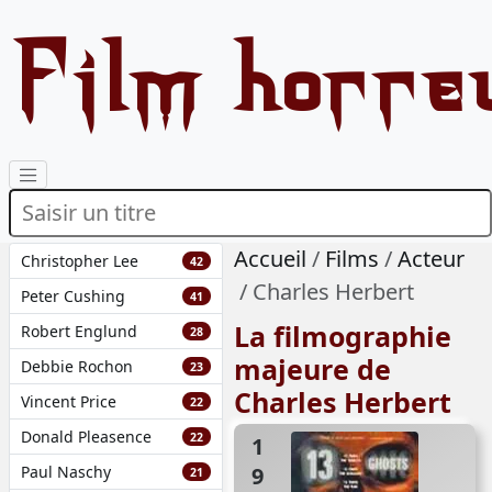
Film horre
Accueil
Films
Acteur
Christopher Lee
42
Charles Herbert
Peter Cushing
41
La filmographie
Robert Englund
28
majeure de
Debbie Rochon
23
Charles Herbert
Vincent Price
22
Donald Pleasence
22
1960
Paul Naschy
21