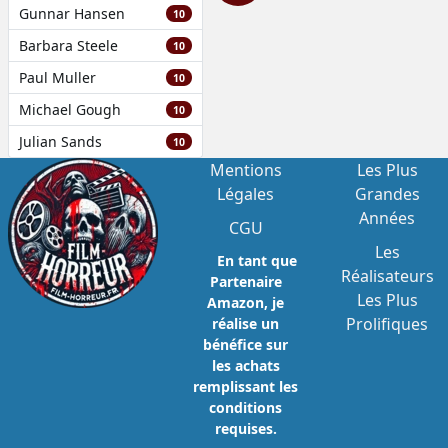
Gunnar Hansen
10
Barbara Steele
10
Paul Muller
10
Michael Gough
10
Julian Sands
10
Mentions
Les Plus
Légales
Grandes
Années
CGU
Les
En tant que
Réalisateurs
Partenaire
Les Plus
Amazon, je
Prolifiques
réalise un
bénéfice sur
les achats
remplissant les
conditions
requises.