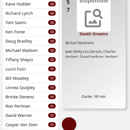
Kane Hodder
14
Richard Lynch
14
Tom Savini
13
Ken Foree
13
Death Dreams
Doug Bradley
13
de
Kurt Neumann
Michael Madsen
13
avec
Betty Lou Gerson
,
Charles
Herbert
,
David Hedison
,
Herbert
Tiffany Shepis
12
Marshall
,
Kathleen Freeman
,
Patricia Owens
,
Vincent Price
Lucio Fulci
11
Bill Moseley
11
Linnea Quigley
11
Brinke Stevens
Durée : 90 min
11
Ron Perlman
11
David Warner
11
Casper Van Dien
11