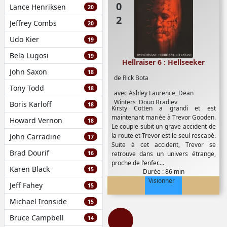
Lance Henriksen
20
Jeffrey Combs
20
Udo Kier
19
Bela Lugosi
19
Hellraiser 6 : Hellseeker
John Saxon
18
de
Rick Bota
Tony Todd
18
avec
Ashley Laurence
,
Dean
Winters
,
Doug Bradley
Boris Karloff
18
Kirsty Cotten a grandi et est
maintenant mariée à Trevor Gooden.
Howard Vernon
18
Le couple subit un grave accident de
la route et Trevor est le seul rescapé.
John Carradine
17
Suite à cet accident, Trevor se
Brad Dourif
16
retrouve dans un univers étrange,
proche de l'enfer....
Karen Black
15
Durée : 86 min
Visionner
Jeff Fahey
15
Michael Ironside
15
Bruce Campbell
14