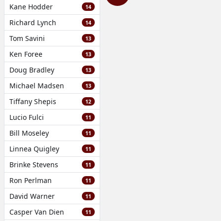
Kane Hodder
14
Richard Lynch
14
Tom Savini
13
Ken Foree
13
Doug Bradley
13
Michael Madsen
13
Tiffany Shepis
12
Lucio Fulci
11
Bill Moseley
11
Linnea Quigley
11
Brinke Stevens
11
Ron Perlman
11
David Warner
11
Casper Van Dien
11