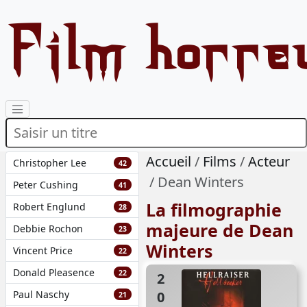
Film horre
Accueil
Films
Acteur
Christopher Lee
42
Dean Winters
Peter Cushing
41
La filmographie
Robert Englund
28
majeure de Dean
Debbie Rochon
23
Winters
Vincent Price
22
Donald Pleasence
22
2002
Paul Naschy
21