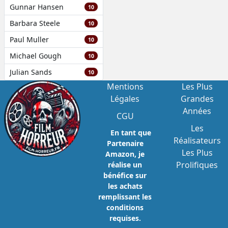
Gunnar Hansen
10
Barbara Steele
10
Paul Muller
10
Michael Gough
10
Julian Sands
10
Mentions
Les Plus
Légales
Grandes
Années
CGU
Les
En tant que
Réalisateurs
Partenaire
Les Plus
Amazon, je
Prolifiques
réalise un
bénéfice sur
les achats
remplissant les
conditions
requises.