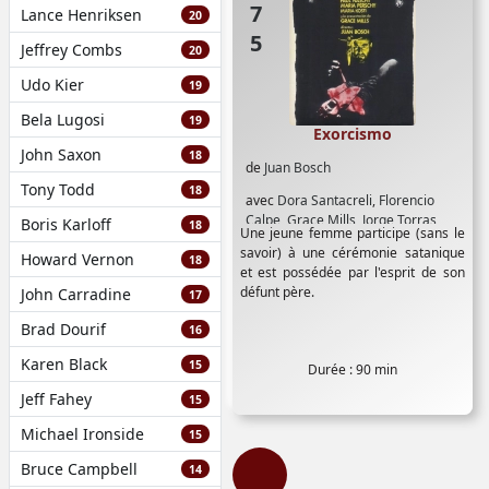
Lance Henriksen
20
Jeffrey Combs
20
Udo Kier
19
Bela Lugosi
19
Exorcismo
John Saxon
18
de
Juan Bosch
Tony Todd
18
avec
Dora Santacreli
,
Florencio
Calpe
,
Grace Mills
,
Jorge Torras
,
Boris Karloff
18
Une jeune femme participe (sans le
Juan Llaneras
,
Juan Velilla
,
Luis
savoir) à une cérémonie satanique
Howard Vernon
Induni
,
María Kosti
,
Maria Perschy
,
18
et est possédée par l'esprit de son
Marta Avilés
,
Paul Naschy
,
Roger
défunt père.
John Carradine
17
Leveder
Brad Dourif
16
Karen Black
15
Durée : 90 min
Jeff Fahey
15
Michael Ironside
15
Bruce Campbell
14