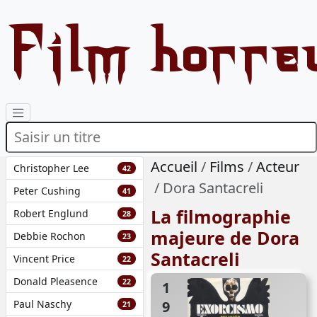
Film horre
Accueil
Films
Acteur
Christopher Lee
42
Dora Santacreli
Peter Cushing
41
La filmographie
Robert Englund
28
majeure de Dora
Debbie Rochon
23
Santacreli
Vincent Price
22
Donald Pleasence
22
1975
Paul Naschy
21