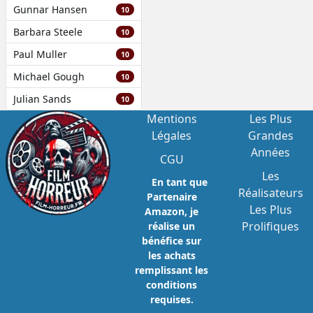
Gunnar Hansen
10
Barbara Steele
10
Paul Muller
10
Michael Gough
10
Julian Sands
10
Mentions
Les Plus
Légales
Grandes
Années
CGU
Les
En tant que
Réalisateurs
Partenaire
Les Plus
Amazon, je
Prolifiques
réalise un
bénéfice sur
les achats
remplissant les
conditions
requises.