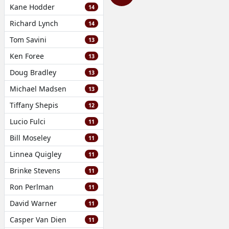
Kane Hodder
14
Richard Lynch
14
Tom Savini
13
Ken Foree
13
Doug Bradley
13
Michael Madsen
13
Tiffany Shepis
12
Lucio Fulci
11
Bill Moseley
11
Linnea Quigley
11
Brinke Stevens
11
Ron Perlman
11
David Warner
11
Casper Van Dien
11