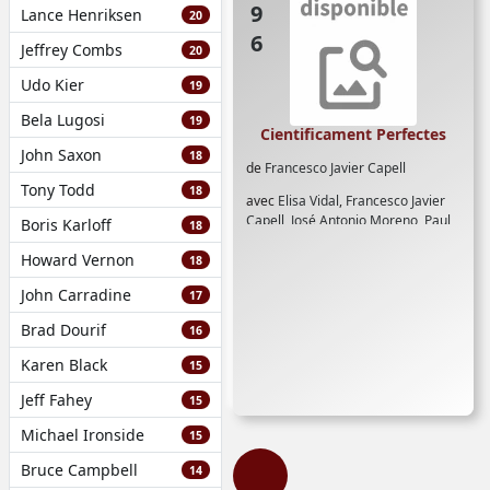
Lance Henriksen
20
Jeffrey Combs
20
Udo Kier
19
Bela Lugosi
19
Cientificament Perfectes
John Saxon
18
de
Francesco Javier Capell
Tony Todd
18
avec
Elisa Vidal
,
Francesco Javier
Capell
,
José Antonio Moreno
,
Paul
Boris Karloff
18
Naschy
,
Silvia Escuder
Howard Vernon
18
John Carradine
17
Brad Dourif
16
Karen Black
15
Jeff Fahey
15
Michael Ironside
15
Bruce Campbell
14