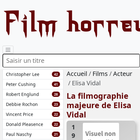
Film horre
Accueil
Films
Acteur
Christopher Lee
42
Elisa Vidal
Peter Cushing
41
La filmographie
Robert Englund
28
majeure de Elisa
Debbie Rochon
23
Vidal
Vincent Price
22
Donald Pleasence
22
1996
Paul Naschy
21