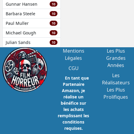
Gunnar Hansen
10
Barbara Steele
10
Paul Muller
10
Michael Gough
10
Julian Sands
10
Mentions
Les Plus
Légales
Grandes
Années
CGU
Les
En tant que
Réalisateurs
Partenaire
Les Plus
Amazon, je
Prolifiques
réalise un
bénéfice sur
les achats
remplissant les
conditions
requises.