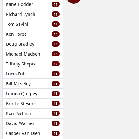
Kane Hodder
14
Richard Lynch
14
Tom Savini
13
Ken Foree
13
Doug Bradley
13
Michael Madsen
13
Tiffany Shepis
12
Lucio Fulci
11
Bill Moseley
11
Linnea Quigley
11
Brinke Stevens
11
Ron Perlman
11
David Warner
11
Casper Van Dien
11