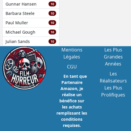
Gunnar Hansen
10
Barbara Steele
10
Paul Muller
10
Michael Gough
10
Julian Sands
10
Mentions
Les Plus
Légales
Grandes
Années
CGU
Les
En tant que
Réalisateurs
Partenaire
Les Plus
Amazon, je
Prolifiques
réalise un
bénéfice sur
les achats
remplissant les
conditions
requises.