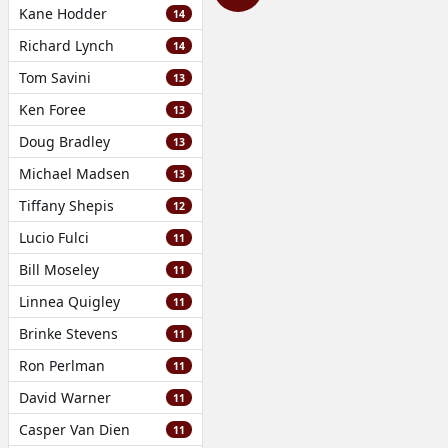
Kane Hodder
14
Richard Lynch
14
Tom Savini
13
Ken Foree
13
Doug Bradley
13
Michael Madsen
13
Tiffany Shepis
12
Lucio Fulci
11
Bill Moseley
11
Linnea Quigley
11
Brinke Stevens
11
Ron Perlman
11
David Warner
11
Casper Van Dien
11