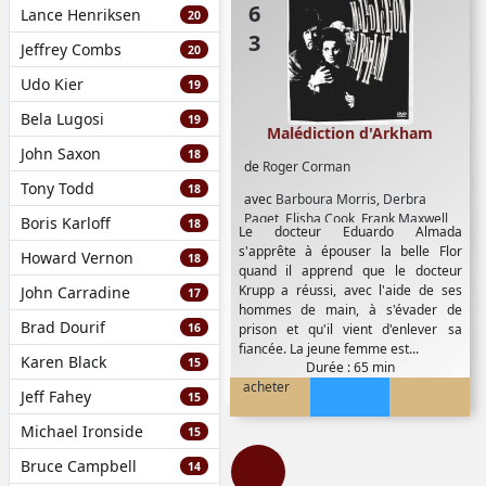
Lance Henriksen
20
Jeffrey Combs
20
Udo Kier
19
Bela Lugosi
19
Malédiction d'Arkham
John Saxon
18
de
Roger Corman
Tony Todd
18
avec
Barboura Morris
,
Derbra
Paget
,
Elisha Cook
,
Frank Maxwell
,
Boris Karloff
18
Le docteur Eduardo Almada
Harry Hallerbe
,
John Dierkes
,
Leo
s'apprête à épouser la belle Flor
Howard Vernon
Gordon
,
Lon Chaney Jr
,
Milton
18
quand il apprend que le docteur
Parsons
,
Vincent Price
Krupp a réussi, avec l'aide de ses
John Carradine
17
hommes de main, à s'évader de
Brad Dourif
16
prison et qu'il vient d'enlever sa
fiancée. La jeune femme est...
Karen Black
15
Durée : 65 min
acheter
Jeff Fahey
15
Michael Ironside
15
Bruce Campbell
14