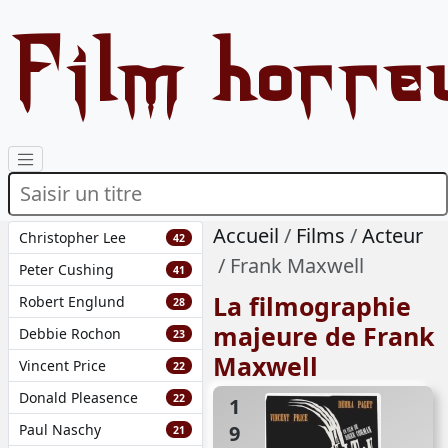
Film horre
Accueil
Films
Acteur
Christopher Lee
42
Frank Maxwell
Peter Cushing
41
La filmographie
Robert Englund
28
majeure de Frank
Debbie Rochon
23
Maxwell
Vincent Price
22
Donald Pleasence
22
1963
Paul Naschy
21