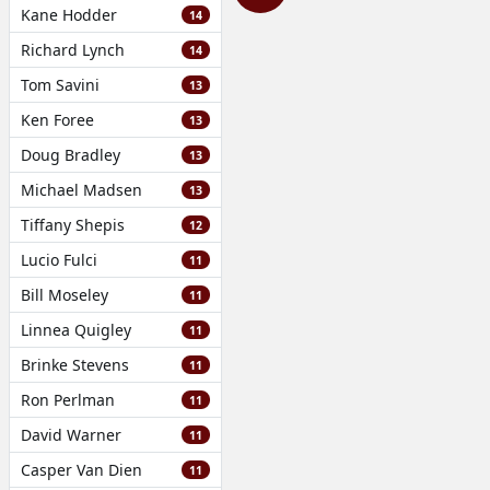
Kane Hodder
14
Richard Lynch
14
Tom Savini
13
Ken Foree
13
Doug Bradley
13
Michael Madsen
13
Tiffany Shepis
12
Lucio Fulci
11
Bill Moseley
11
Linnea Quigley
11
Brinke Stevens
11
Ron Perlman
11
David Warner
11
Casper Van Dien
11