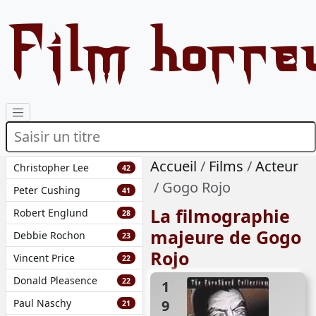
Film horre
Accueil
Films
Acteur
Christopher Lee
42
Gogo Rojo
Peter Cushing
41
La filmographie
Robert Englund
28
majeure de Gogo
Debbie Rochon
23
Rojo
Vincent Price
22
Donald Pleasence
22
1962
Paul Naschy
21