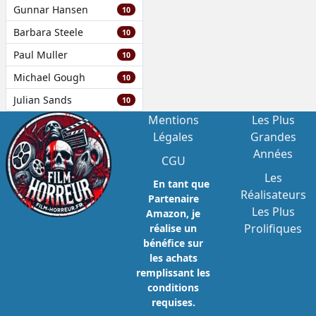
Gunnar Hansen
10
Barbara Steele
10
Paul Muller
10
Michael Gough
10
Julian Sands
10
Mentions
Les Plus
Légales
Grandes
Années
CGU
Les
En tant que
Réalisateurs
Partenaire
Les Plus
Amazon, je
Prolifiques
réalise un
bénéfice sur
les achats
remplissant les
conditions
requises.