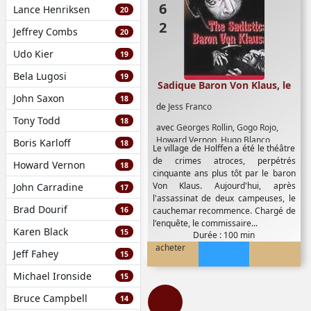
Lance Henriksen
20
Jeffrey Combs
20
Udo Kier
19
Bela Lugosi
19
Sadique Baron Von Klaus, le
John Saxon
18
de
Jess Franco
Tony Todd
18
avec
Georges Rollin
,
Gogo Rojo
,
Howard Vernon
,
Hugo Blanco
Boris Karloff
18
Le village de Holffen a été le théâtre
de crimes atroces, perpétrés
Howard Vernon
18
cinquante ans plus tôt par le baron
Von Klaus. Aujourd'hui, après
John Carradine
17
l'assassinat de deux campeuses, le
Brad Dourif
16
cauchemar recommence. Chargé de
l'enquête, le commissaire...
Karen Black
15
Durée : 100 min
acheter
Jeff Fahey
15
Michael Ironside
15
Bruce Campbell
14