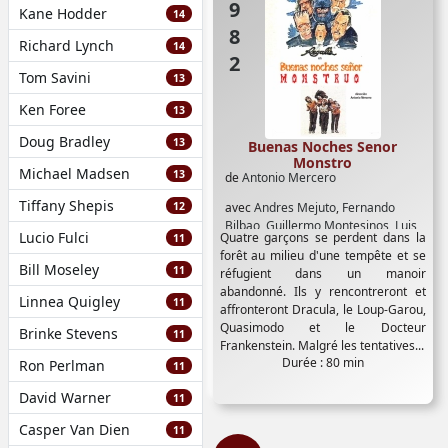
1982
Kane Hodder
14
Richard Lynch
14
Tom Savini
13
Ken Foree
13
Doug Bradley
13
Buenas Noches Senor
Monstro
Michael Madsen
13
de
Antonio Mercero
Tiffany Shepis
12
avec
Andres Mejuto
,
Fernando
Bilbao
,
Guillermo Montesinos
,
Luis
Lucio Fulci
Quatre garçons se perdent dans la
11
Escobar
,
Paul Naschy
forêt au milieu d'une tempête et se
Bill Moseley
11
réfugient dans un manoir
abandonné. Ils y rencontreront et
Linnea Quigley
11
affronteront Dracula, le Loup-Garou,
Quasimodo et le Docteur
Brinke Stevens
11
Frankenstein. Malgré les tentatives...
Durée : 80 min
Ron Perlman
11
David Warner
11
Casper Van Dien
11