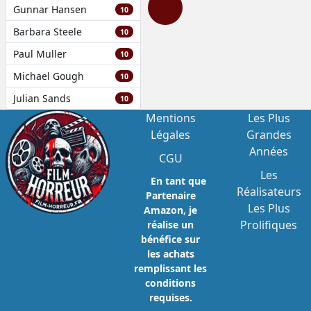
Gunnar Hansen
10
Barbara Steele
10
Paul Muller
10
Michael Gough
10
Julian Sands
10
Mentions
Les Plus
Légales
Grandes
Années
CGU
Les
En tant que
Réalisateurs
Partenaire
Les Plus
Amazon, je
Prolifiques
réalise un
bénéfice sur
les achats
remplissant les
conditions
requises.