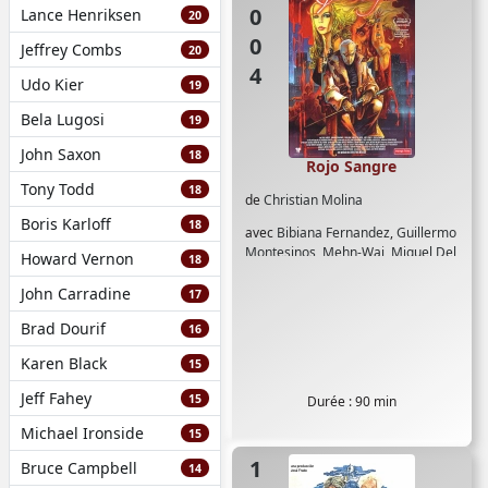
2004
Lance Henriksen
20
Jeffrey Combs
20
Udo Kier
19
Bela Lugosi
19
John Saxon
18
Rojo Sangre
Tony Todd
18
de
Christian Molina
Boris Karloff
18
avec
Bibiana Fernandez
,
Guillermo
Montesinos
,
Mehn-Wai
,
Miguel Del
Howard Vernon
18
Arco
,
Paco Algora
,
Paul Naschy
John Carradine
17
Brad Dourif
16
Karen Black
15
Jeff Fahey
15
Durée : 90 min
Michael Ironside
15
Bruce Campbell
14