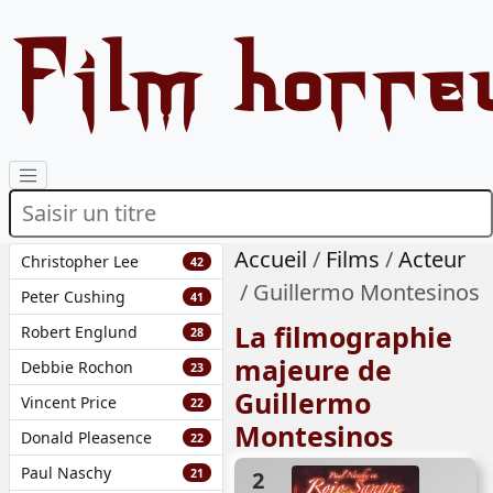
Film horre
Accueil
Films
Acteur
Christopher Lee
42
Guillermo Montesinos
Peter Cushing
41
La filmographie
Robert Englund
28
majeure de
Debbie Rochon
23
Guillermo
Vincent Price
22
Montesinos
Donald Pleasence
22
Paul Naschy
21