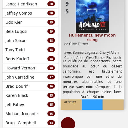
Lance Henriksen
20
Jeffrey Combs
20
Udo Kier
19
Bela Lugosi
19
Hurlements, new moon
rising
John Saxon
18
de
Clive Turner
Tony Todd
18
avec
Bonnie Lagassa
,
Cheryl Allen
,
Claude Allen
,
Clive Turner
,
Elizabeth
Boris Karloff
18
La quiétude de Pioneertown, petite
Shé
,
Ernest Kester
,
Harriet Allen
,
bourgade au cœur du désert
Howard Vernon
Jack Holder
,
Jack Huff
,
Jaqueline
18
californien, est brutalement
Armitage
,
Jim Brock
,
Jim Lozano
,
interrompue par une série de
John Carradine
17
John Ramsden
,
Robert Morwell
,
meurtres abominables et une
Sally Harkham
Brad Dourif
16
terreur sans nom s'empare de la
population à chaque pleine lune.
Karen Black
15
Durée : 90 min
Impuissante,...
acheter
Jeff Fahey
15
Michael Ironside
15
Bruce Campbell
14