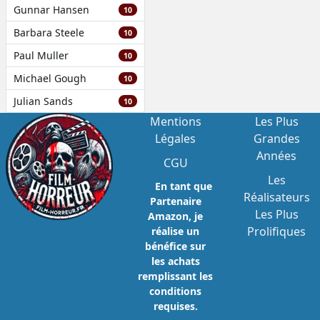
Gunnar Hansen
10
Barbara Steele
10
Paul Muller
10
Michael Gough
10
Julian Sands
10
Mentions
Les Plus
Légales
Grandes
Années
CGU
Les
En tant que
Réalisateurs
Partenaire
Les Plus
Amazon, je
Prolifiques
réalise un
bénéfice sur
les achats
remplissant les
conditions
requises.