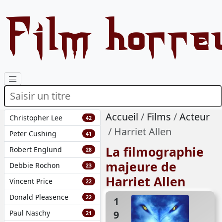
Film horre
Accueil
Films
Acteur
Christopher Lee
42
Harriet Allen
Peter Cushing
41
La filmographie
Robert Englund
28
majeure de
Debbie Rochon
23
Harriet Allen
Vincent Price
22
Donald Pleasence
22
1995
Paul Naschy
21