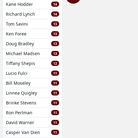
Kane Hodder
14
Richard Lynch
14
Tom Savini
13
Ken Foree
13
Doug Bradley
13
Michael Madsen
13
Tiffany Shepis
12
Lucio Fulci
11
Bill Moseley
11
Linnea Quigley
11
Brinke Stevens
11
Ron Perlman
11
David Warner
11
Casper Van Dien
11