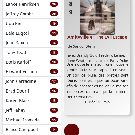
Lance Henriksen
20
Jeffrey Combs
20
Udo Kier
19
Bela Lugosi
19
Amityville 4 : The Evil Escape
John Saxon
18
de
Sandor Stern
Tony Todd
18
avec
Brandy Gold
,
Frederic Lehne
,
Jane Wyatt
,
Lou hancock
,
Patty Duke
Boris Karloff
18
Une nouvelle maison, une nouvelle
famille, la terreur frappe à nouveau.
Howard Vernon
18
Un soir de pluie, des prêtres sont
réunis pour pratiquer un exorcisme
John Carradine
17
afin de chasser d'une vieille maison
Brad Dourif
16
les forces du mal qui la hantent.
Deux semaines...
Karen Black
15
Durée : 95 min
Jeff Fahey
15
Michael Ironside
15
Bruce Campbell
14