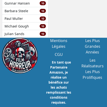
Gunnar Hansen
10
Barbara Steele
10
Paul Muller
10
Michael Gough
10
Julian Sands
10
Mentions
Les Plus
Légales
Grandes
Années
CGU
Les
En tant que
Réalisateurs
Partenaire
Les Plus
Amazon, je
Prolifiques
réalise un
bénéfice sur
les achats
remplissant les
conditions
requises.