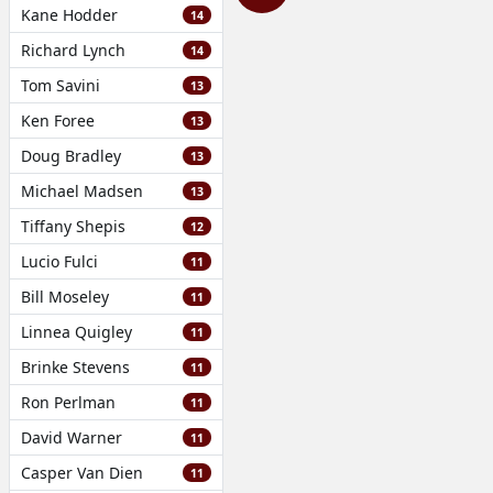
Kane Hodder
14
Richard Lynch
14
Tom Savini
13
Ken Foree
13
Doug Bradley
13
Michael Madsen
13
Tiffany Shepis
12
Lucio Fulci
11
Bill Moseley
11
Linnea Quigley
11
Brinke Stevens
11
Ron Perlman
11
David Warner
11
Casper Van Dien
11