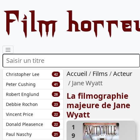
Film horre
Accueil
Films
Acteur
Christopher Lee
42
Jane Wyatt
Peter Cushing
41
La filmographie
Robert Englund
28
majeure de Jane
Debbie Rochon
23
Wyatt
Vincent Price
22
Donald Pleasence
22
1989
Paul Naschy
21