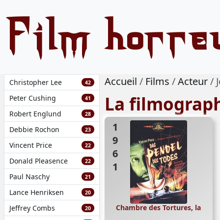
Film horre
Accueil
Films
Acteur
Christopher Lee
42
La filmograp
Peter Cushing
41
Robert Englund
28
1961
Debbie Rochon
23
Vincent Price
22
Donald Pleasence
22
Paul Naschy
21
Lance Henriksen
20
Chambre des Tortures, la
Jeffrey Combs
20