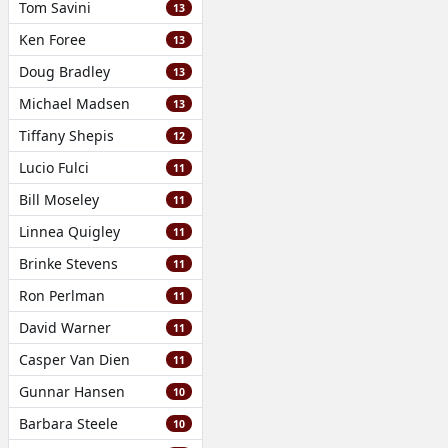
Tom Savini
13
Ken Foree
13
Doug Bradley
13
Michael Madsen
13
Tiffany Shepis
12
Lucio Fulci
11
Bill Moseley
11
Linnea Quigley
11
Brinke Stevens
11
Ron Perlman
11
David Warner
11
Casper Van Dien
11
Gunnar Hansen
10
Barbara Steele
10