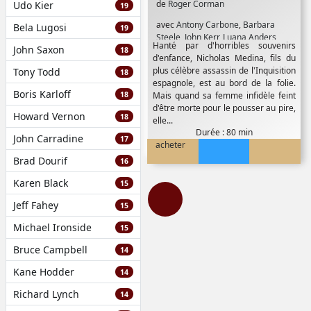
de
Roger Corman
Udo Kier
19
avec
Antony Carbone
,
Barbara
Bela Lugosi
19
Steele
,
John Kerr
,
Luana Anders
,
Hanté par d'horribles souvenirs
John Saxon
Vincent Price
18
d'enfance, Nicholas Medina, fils du
plus célèbre assassin de l'Inquisition
Tony Todd
18
espagnole, est au bord de la folie.
Boris Karloff
18
Mais quand sa femme infidèle feint
d'être morte pour le pousser au pire,
Howard Vernon
18
elle...
Durée : 80 min
John Carradine
17
acheter
Brad Dourif
16
Karen Black
15
Jeff Fahey
15
Michael Ironside
15
Bruce Campbell
14
Kane Hodder
14
Richard Lynch
14