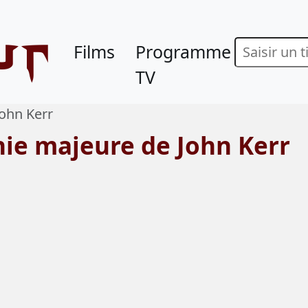
ur
Films
Programme
TV
John Kerr
hie majeure de John Kerr