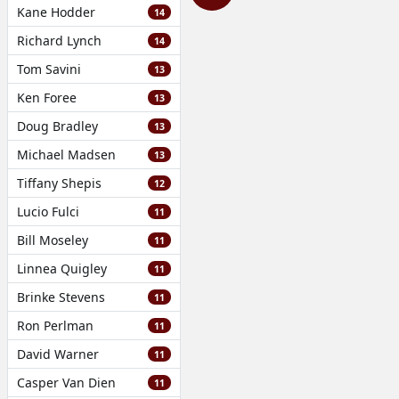
Kane Hodder
14
Richard Lynch
14
Tom Savini
13
Ken Foree
13
Doug Bradley
13
Michael Madsen
13
Tiffany Shepis
12
Lucio Fulci
11
Bill Moseley
11
Linnea Quigley
11
Brinke Stevens
11
Ron Perlman
11
David Warner
11
Casper Van Dien
11