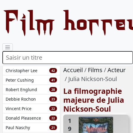
Film horre
Accueil
Films
Acteur
Christopher Lee
42
Julia Nickson-Soul
Peter Cushing
41
La filmographie
Robert Englund
28
majeure de Julia
Debbie Rochon
23
Nickson-Soul
Vincent Price
22
Donald Pleasence
22
1993
Paul Naschy
21