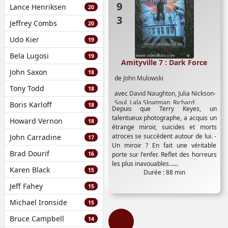
Lance Henriksen
20
Jeffrey Combs
20
Udo Kier
19
Bela Lugosi
19
Amityville 7 : Dark Force
John Saxon
18
de
John Mulowski
Tony Todd
18
avec
David Naughton
,
Julia Nickson-
Soul
,
Lala Sloatman
,
Richard
Boris Karloff
18
Depuis que Terry Keyes, un
Roundtree
,
Ross Partridge
,
Terry
talentueux photographe, a acquis un
Howard Vernon
O'Quinn
18
étrange miroir, suicides et morts
atroces se succèdent autour de lui. -
John Carradine
17
Un miroir ? En fait une véritable
Brad Dourif
16
porte sur l'enfer. Reflet des horreurs
les plus inavouables…...
Karen Black
15
Durée : 88 min
Jeff Fahey
15
Michael Ironside
15
Bruce Campbell
14