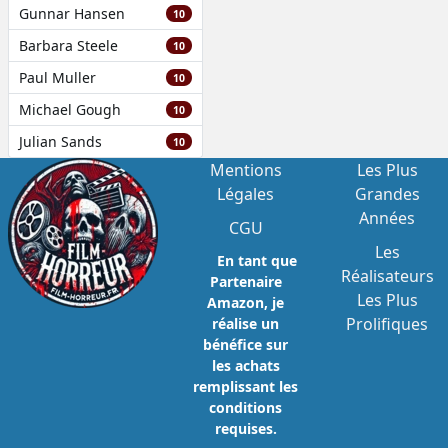
Gunnar Hansen
10
Barbara Steele
10
Paul Muller
10
Michael Gough
10
Julian Sands
10
Mentions
Les Plus
Légales
Grandes
Années
CGU
Les
En tant que
Réalisateurs
Partenaire
Les Plus
Amazon, je
Prolifiques
réalise un
bénéfice sur
les achats
remplissant les
conditions
requises.