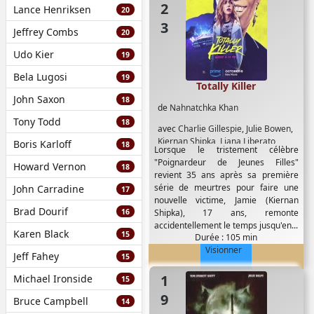
Lance Henriksen
20
Jeffrey Combs
20
Udo Kier
19
Bela Lugosi
19
Totally Killer
John Saxon
18
de
Nahnatchka Khan
Tony Todd
18
avec
Charlie Gillespie
,
Julie Bowen
,
Kiernan Shipka
,
Liana Liberato
,
Boris Karloff
18
Lorsque le tristement célèbre
Lochlyn Munro
,
Olivia Holt
,
Randall
"Poignardeur de Jeunes Filles"
Howard Vernon
Park
18
revient 35 ans après sa première
série de meurtres pour faire une
John Carradine
17
nouvelle victime, Jamie (Kiernan
Brad Dourif
16
Shipka), 17 ans, remonte
accidentellement le temps jusqu'en...
Karen Black
15
Durée : 105 min
Visionner
Jeff Fahey
15
1997
Michael Ironside
15
Bruce Campbell
14