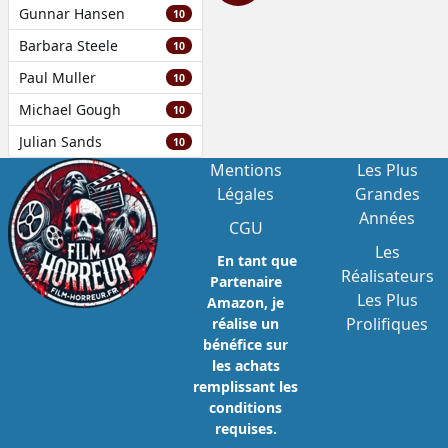
Gunnar Hansen
10
Barbara Steele
10
Paul Muller
10
Michael Gough
10
Julian Sands
10
Mentions
Les Plus
Légales
Grandes
Années
CGU
Les
En tant que
Réalisateurs
Partenaire
Les Plus
Amazon, je
Prolifiques
réalise un
bénéfice sur
les achats
remplissant les
conditions
requises.