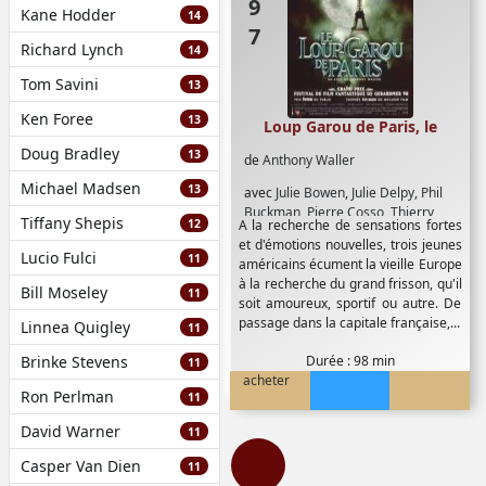
Kane Hodder
14
Richard Lynch
14
Tom Savini
13
Ken Foree
13
Loup Garou de Paris, le
Doug Bradley
13
de
Anthony Waller
Michael Madsen
13
avec
Julie Bowen
,
Julie Delpy
,
Phil
Buckman
,
Pierre Cosso
,
Thierry
Tiffany Shepis
12
A la recherche de sensations fortes
Lhermitte
,
Tom Everett Scott
,
Tom
et d'émotions nouvelles, trois jeunes
Novembre
,
Vince Vieluf
Lucio Fulci
11
américains écument la vieille Europe
à la recherche du grand frisson, qu'il
Bill Moseley
11
soit amoureux, sportif ou autre. De
passage dans la capitale française,...
Linnea Quigley
11
Brinke Stevens
Durée : 98 min
11
acheter
Ron Perlman
11
David Warner
11
Casper Van Dien
11