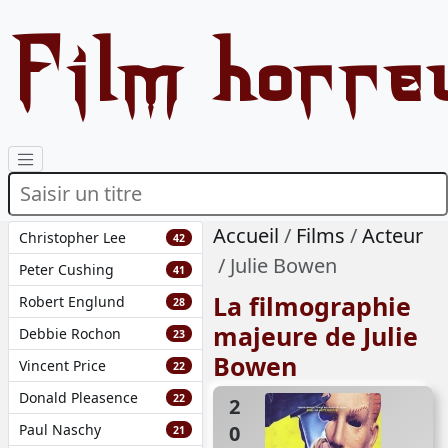
Film horre
Accueil
Films
Acteur
Christopher Lee
42
Julie Bowen
Peter Cushing
41
La filmographie
Robert Englund
28
majeure de Julie
Debbie Rochon
23
Bowen
Vincent Price
22
Donald Pleasence
22
2023
Paul Naschy
21