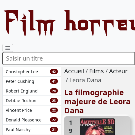
Film horre
Accueil
Films
Acteur
Christopher Lee
42
Leora Dana
Peter Cushing
41
La filmographie
Robert Englund
28
majeure de Leora
Debbie Rochon
23
Dana
Vincent Price
22
Donald Pleasence
22
1983
Paul Naschy
21