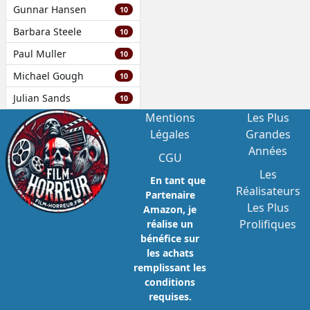
Gunnar Hansen
10
Barbara Steele
10
Paul Muller
10
Michael Gough
10
Julian Sands
10
Mentions
Les Plus
Légales
Grandes
Années
CGU
Les
En tant que
Réalisateurs
Partenaire
Les Plus
Amazon, je
Prolifiques
réalise un
bénéfice sur
les achats
remplissant les
conditions
requises.