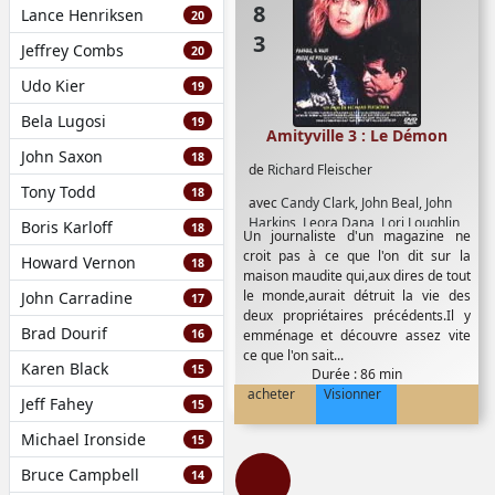
Lance Henriksen
20
Jeffrey Combs
20
Udo Kier
19
Bela Lugosi
19
Amityville 3 : Le Démon
John Saxon
18
de
Richard Fleischer
Tony Todd
18
avec
Candy Clark
,
John Beal
,
John
Harkins
,
Leora Dana
,
Lori Loughlin
,
Boris Karloff
18
Un journaliste d'un magazine ne
Meg Ryan
,
Robert Joy
,
Tess Harper
,
croit pas à ce que l'on dit sur la
Howard Vernon
Tony Roberts
18
maison maudite qui,aux dires de tout
le monde,aurait détruit la vie des
John Carradine
17
deux propriétaires précédents.Il y
Brad Dourif
16
emménage et découvre assez vite
ce que l'on sait...
Karen Black
15
Durée : 86 min
acheter
Visionner
Jeff Fahey
15
Michael Ironside
15
Bruce Campbell
14