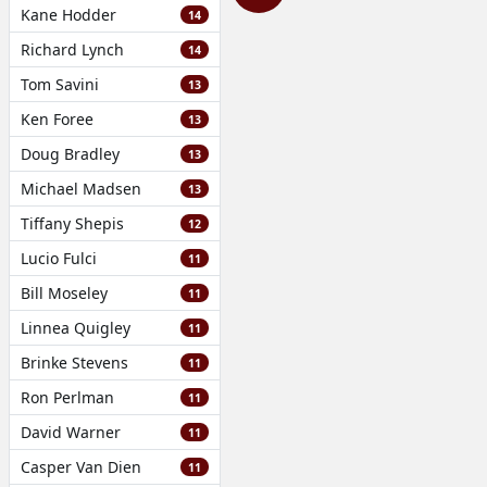
Kane Hodder
14
Richard Lynch
14
Tom Savini
13
Ken Foree
13
Doug Bradley
13
Michael Madsen
13
Tiffany Shepis
12
Lucio Fulci
11
Bill Moseley
11
Linnea Quigley
11
Brinke Stevens
11
Ron Perlman
11
David Warner
11
Casper Van Dien
11