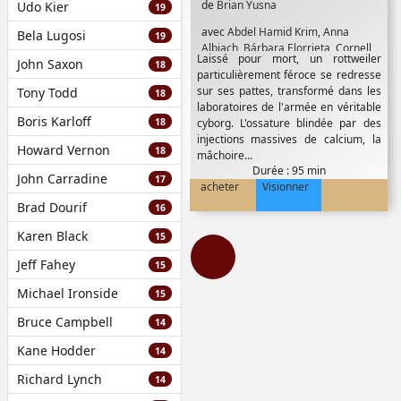
de
Brian Yusna
Udo Kier
19
avec
Abdel Hamid Krim
,
Anna
Bela Lugosi
19
Albiach
,
Bárbara Elorrieta
,
Cornell
Laissé pour mort, un rottweiler
John Saxon
John
,
Ilario Bisi-Pedro
,
Irene
18
particulièrement féroce se redresse
Montala
,
Ivana Baquero
,
Lluís
sur ses pattes, transformé dans les
Tony Todd
18
Homar
,
Lolo Herrero
,
Nicholas
laboratoires de l'armée en véritable
Aaron
,
Paul Naschy
,
Paulina Gálvez
,
Boris Karloff
18
cyborg. L'ossature blindée par des
Ramata Koite
,
Roberto Hijón
,
Santa
injections massives de calcium, la
Morel
,
William Miller
,
Williams
Howard Vernon
18
mâchoire...
Canga
Durée : 95 min
John Carradine
17
acheter
Visionner
Brad Dourif
16
Karen Black
15
Jeff Fahey
15
Michael Ironside
15
Bruce Campbell
14
Kane Hodder
14
Richard Lynch
14