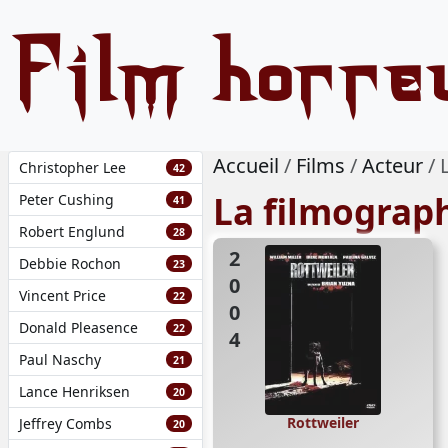
Film horre
Accueil
Films
Acteur
Christopher Lee
42
La filmograp
Peter Cushing
41
Robert Englund
28
2004
Debbie Rochon
23
Vincent Price
22
Donald Pleasence
22
Paul Naschy
21
Lance Henriksen
20
Rottweiler
Jeffrey Combs
20