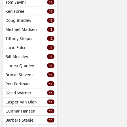
Tom Savini
13
Ken Foree
13
Doug Bradley
13
Michael Madsen
13
Tiffany Shepis
12
Lucio Fulci
11
Bill Moseley
11
Linnea Quigley
11
Brinke Stevens
11
Ron Perlman
11
David Warner
11
Casper Van Dien
11
Gunnar Hansen
10
Barbara Steele
10