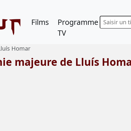
ur
Films
Programme
TV
Lluís Homar
hie majeure de Lluís Hom