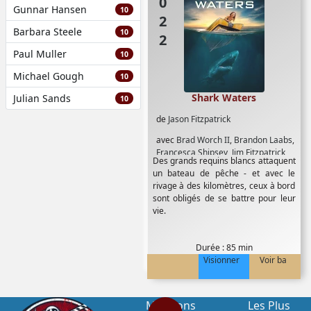
2022
Gunnar Hansen
10
Barbara Steele
10
Paul Muller
10
Michael Gough
10
Shark Waters
Julian Sands
10
de
Jason Fitzpatrick
avec
Brad Worch II
,
Brandon Laabs
,
Francesca Shipsey
,
Jim Fitzpatrick
,
Des grands requins blancs attaquent
Jonathan Shores
,
Kate Szekely
,
un bateau de pêche - et avec le
Meghan Carrasquillo
,
Mike Rae
rivage à des kilomètres, ceux à bord
Anderson
,
Paul Van Scott
,
Tara
sont obligés de se battre pour leur
Phillips
vie.
Durée : 85 min
Visionner
Voir ba
Mentions
Les Plus