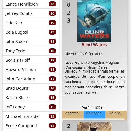
2023
Lance Henriksen
20
Jeffrey Combs
20
Udo Kier
19
Bela Lugosi
19
John Saxon
18
Blind Waters
Tony Todd
18
de
Anthony C Ferrante
Boris Karloff
18
avec
Francisco Angelini
,
Meghan
Carrasquillo
,
Noam Sigler
Howard Vernon
18
Un requin implacable transforme les
vacances de rêve d'un couple en
John Carradine
17
cauchemar lorsqu'ils s'échouent en
mer et sont contraints de se battre
Brad Dourif
16
pour sauver leur vie.
Karen Black
15
Jeff Fahey
15
Durée : 100 min
acheter
Visionner
Voir ba
Michael Ironside
15
Bruce Campbell
14