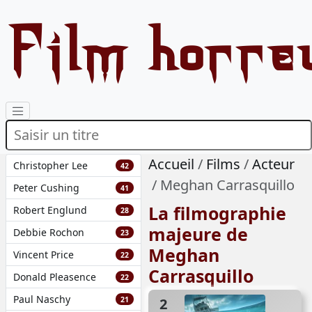
Film horre
Accueil
Films
Acteur
Christopher Lee
42
Meghan Carrasquillo
Peter Cushing
41
La filmographie
Robert Englund
28
majeure de
Debbie Rochon
23
Meghan
Vincent Price
22
Carrasquillo
Donald Pleasence
22
Paul Naschy
21