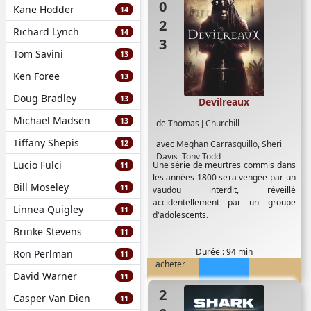
2023
Kane Hodder
14
Richard Lynch
14
Tom Savini
13
Ken Foree
13
Doug Bradley
13
Devilreaux
Michael Madsen
13
de
Thomas J Churchill
Tiffany Shepis
12
avec
Meghan Carrasquillo
,
Sheri
Davis
,
Tony Todd
Lucio Fulci
Une série de meurtres commis dans
11
les années 1800 sera vengée par un
Bill Moseley
11
vaudou interdit, réveillé
accidentellement par un groupe
Linnea Quigley
11
d'adolescents.
Brinke Stevens
11
Durée : 94 min
Ron Perlman
11
acheter
David Warner
11
Casper Van Dien
11