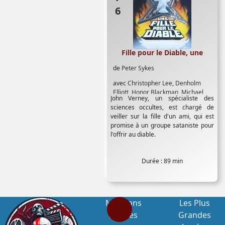
Fille pour le Diable, une
de
Peter Sykes
avec
Christopher Lee
,
Denholm
Elliott
,
Honor Blackman
,
Michael
John Verney, un spécialiste des
Goodliffe
,
Nastassja Kinski
,
Richard
sciences occultes, est chargé de
Widmark
veiller sur la fille d'un ami, qui est
promise à un groupe sataniste pour
l'offrir au diable.
Durée : 89 min
Mentions
Les Plus
Légales
Grandes