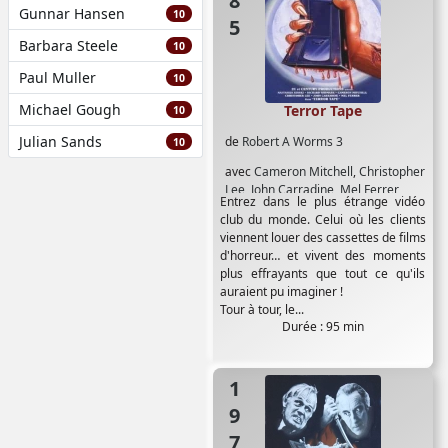
Gunnar Hansen
10
Barbara Steele
10
Paul Muller
10
Michael Gough
Terror Tape
10
Julian Sands
de
Robert A Worms 3
10
avec
Cameron Mitchell
,
Christopher
Lee
,
John Carradine
,
Mel Ferrer
,
Entrez dans le plus étrange vidéo
Nastassja Kinski
,
Richard Widmark
club du monde. Celui où les clients
viennent louer des cassettes de films
d'horreur… et vivent des moments
plus effrayants que tout ce qu'ils
auraient pu imaginer !
Tour à tour, le...
Durée : 95 min
1976