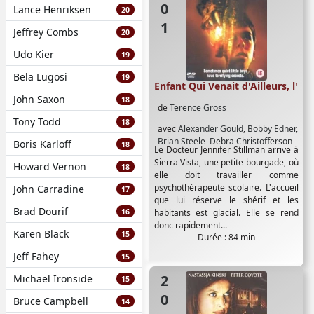
Lance Henriksen
20
Jeffrey Combs
20
Udo Kier
19
Bela Lugosi
19
Enfant Qui Venait d'Ailleurs, l'
John Saxon
18
de
Terence Gross
Tony Todd
18
avec
Alexander Gould
,
Bobby Edner
,
Brian Steele
,
Debra Christofferson
,
Boris Karloff
18
Le Docteur Jennifer Stillman arrive à
Harry Groener
,
Kate Fuglei
,
Kathryn
Sierra Vista, une petite bourgade, où
Howard Vernon
Fiore
,
Nastassja Kinski
,
Neil Vipond
,
18
elle doit travailler comme
Randy Quaid
,
Stephen Tobolowsky
psychothérapeute scolaire. L'accueil
John Carradine
17
que lui réserve le shérif et les
Brad Dourif
16
habitants est glacial. Elle se rend
donc rapidement...
Karen Black
15
Durée : 84 min
Jeff Fahey
15
2000
Michael Ironside
15
Bruce Campbell
14