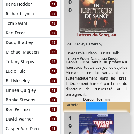
Kane Hodder
14
Richard Lynch
14
Tom Savini
13
Ken Foree
13
Lettres de Sang, en
Doug Bradley
13
de
Bradley Battersby
Michael Madsen
13
avec
Ernie Judson
,
Fairuza Balk
,
Jeremy Piven
,
Nastassja Kinski
,
Tiffany Shepis
12
Dennis Burke serait un professeur
Peter Coyote
,
Udo Kier
heureux si toutes ces jeunes et jolies
Lucio Fulci
11
étudiantes ne lui sautaient pas
systématiquement dans les bras.
Bill Moseley
11
Littéralement harcelé par la fille du
directeur de l'université où il
Linnea Quigley
11
enseigne, il...
Brinke Stevens
Durée : 103 min
11
acheter
Ron Perlman
11
1985
David Warner
11
Casper Van Dien
11