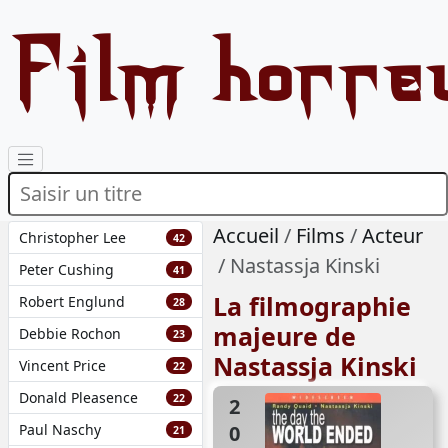
Film horre
Accueil
Films
Acteur
Christopher Lee
42
Nastassja Kinski
Peter Cushing
41
La filmographie
Robert Englund
28
majeure de
Debbie Rochon
23
Nastassja Kinski
Vincent Price
22
Donald Pleasence
22
2001
Paul Naschy
21